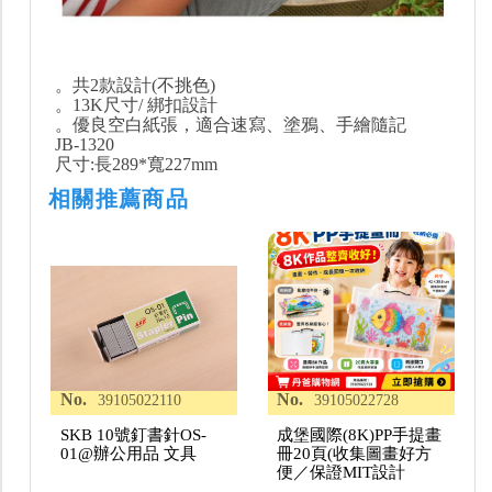
。共2款設計(不挑色)
。13K尺寸/ 綁扣設計
。優良空白紙張，適合速寫、塗鴉、手繪隨記
JB-1320
尺寸:長289*寬227mm
相關推薦商品
No.
No.
39105022110
39105022728
SKB 10號釘書針OS-
成堡國際(8K)PP手提畫
01@辦公用品 文具
冊20頁(收集圖畫好方
便／保證MIT設計