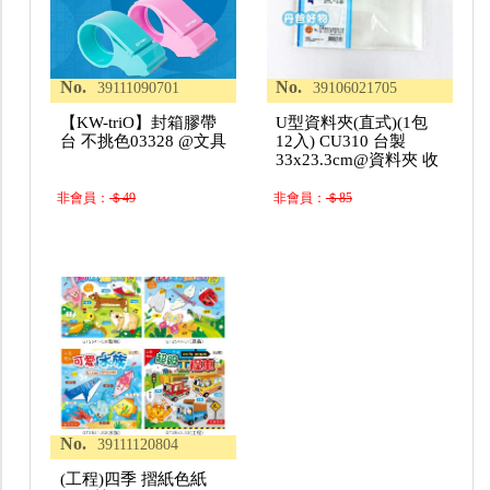
No.
No.
39111090701
39106021705
【KW-triO】封箱膠帶
U型資料夾(直式)(1包
台 不挑色03328 @文具
12入) CU310 台製
33x23.3cm@資料夾 收
非會員：
＄49
非會員：
＄85
No.
39111120804
(工程)四季 摺紙色紙