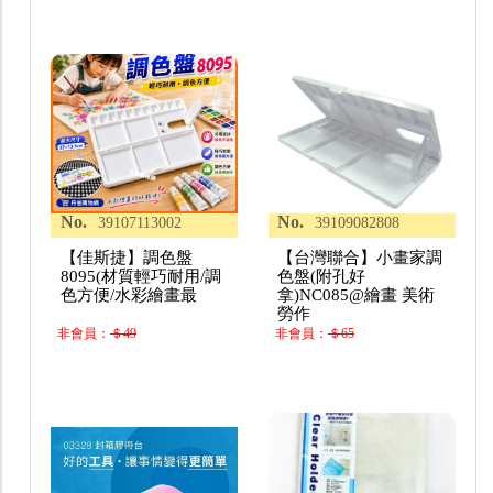
No.
No.
39107113002
39109082808
【佳斯捷】調色盤
【台灣聯合】小畫家調
8095(材質輕巧耐用/調
色盤(附孔好
色方便/水彩繪畫最
拿)NC085@繪畫 美術
勞作
非會員：
＄49
非會員：
＄65