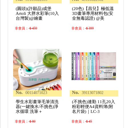
(圓頭)(許願品)成堡
(20色)【昌兒】極低溫
Artoli 大胖水彩筆(10入
3D畫筆專用材料包(安
台灣製)@繪畫
全無毒認證) @美
非會員：
＄459
非會員：
＄399
No.
No.
00114071023
39113071802
學生水彩畫筆毛筆清洗
(不挑色)連勤 11孔20入
器(一鍵換水/不挑色)淨
粉彩輕便A4資料簿(附
水循環 洗筆＋
名片袋)｜LC-3
非會員：
＄80
非會員：
＄45