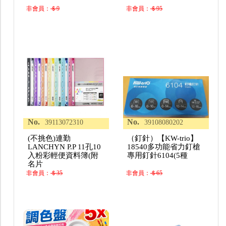
非會員：
＄9
非會員：
＄95
No.
No.
39113072310
39108080202
(不挑色)連勤
（釘針）【KW-trio】
LANCHYN P.P 11孔10
18540多功能省力釘槍
入粉彩輕便資料簿(附
專用釘針6104(5種
名片
非會員：
＄35
非會員：
＄65