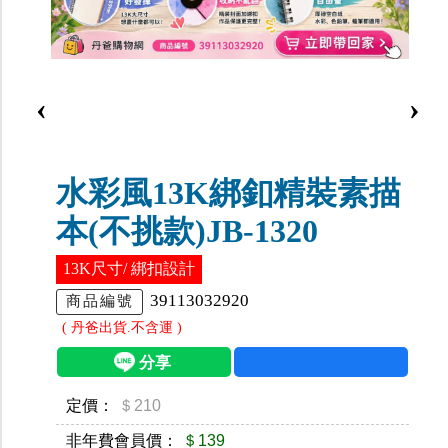
‹
›
水彩風13K綁釦精裝素描
本(不挑款)JB-1320
13K尺寸/ 綁扣設計
39113032920
商品編號
( 丹爸出貨.不含運 )
定價：
＄210
非年費會員價：
＄139