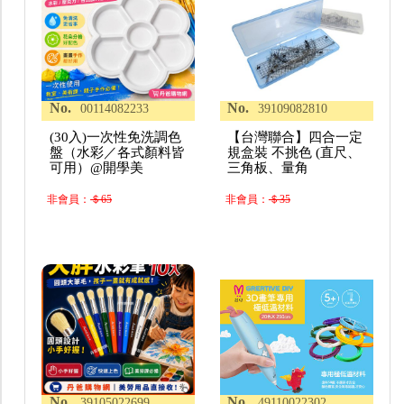
No.
No.
00114082233
39109082810
(30入)一次性免洗調色
【台灣聯合】四合一定
盤（水彩／各式顏料皆
規盒裝 不挑色 (直尺、
可用）@開學美
三角板、量角
非會員：
＄65
非會員：
＄35
No.
No.
39105022699
49110022302