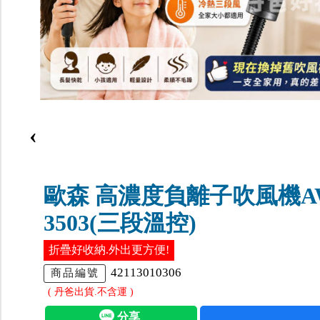
‹
歐森 高濃度負離子吹風機A
3503(三段溫控)
折疊好收納.外出更方便!
42113010306
商品編號
( 丹爸出貨.不含運 )