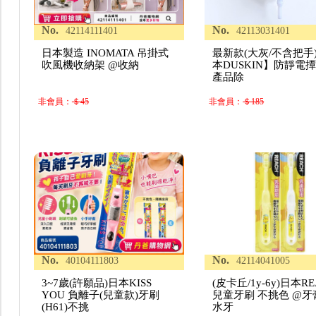
No.
No.
42114111401
42113031401
日本製造 INOMATA 吊掛式
最新款(大灰/不含把手
吹風機收納架 @收納
本DUSKIN】防靜電撢
產品除
非會員：
＄45
非會員：
＄185
No.
No.
40104111803
42114041005
3~7歲(許願品)日本KISS
(皮卡丘/1y-6y)日本R
YOU 負離子(兒童款)牙刷
兒童牙刷 不挑色 @牙
(H61)不挑
水牙