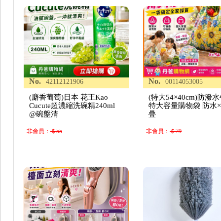
No.
No.
42112121906
00114053005
(麝香葡萄)日本 花王Kao
(特大54×40cm)防潑
Cucute超濃縮洗碗精240ml
特大容量購物袋 防水
@碗盤清
疊
非會員：
＄55
非會員：
＄79