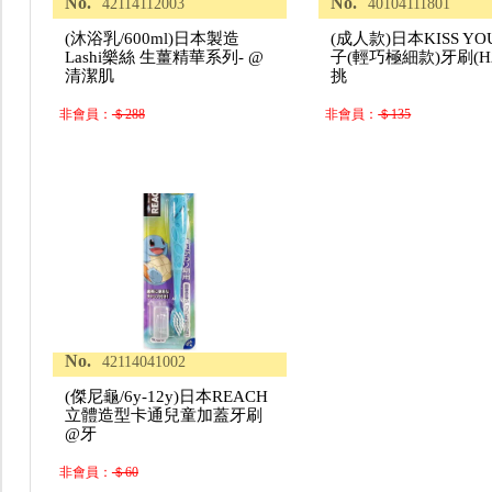
No.
No.
42114112003
40104111801
(沐浴乳/600ml)日本製造
(成人款)日本KISS YO
Lashi樂絲 生薑精華系列- @
子(輕巧極細款)牙刷(H2
清潔肌
挑
非會員：
＄288
非會員：
＄135
No.
42114041002
(傑尼龜/6y-12y)日本REACH
立體造型卡通兒童加蓋牙刷
@牙
非會員：
＄60