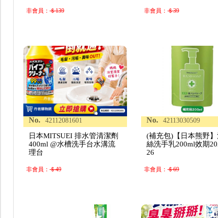
非會員：
＄139
非會員：
＄39
No.
No.
42112081601
42113030509
日本MITSUEI 排水管清潔劑
(補充包)【日本熊野
400ml @水槽洗手台水溝流
絲洗手乳200ml效期202
理台
26
非會員：
＄49
非會員：
＄69