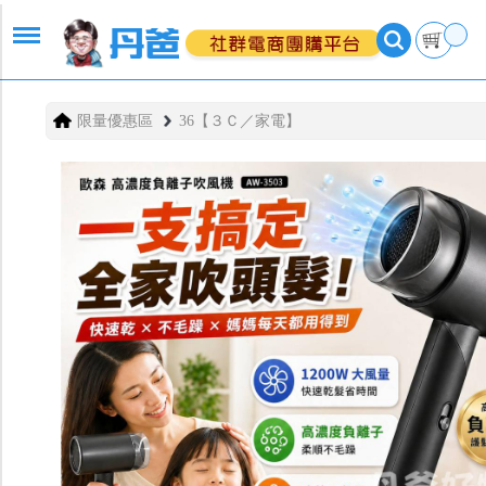
限量優惠區
36【３Ｃ／家電】