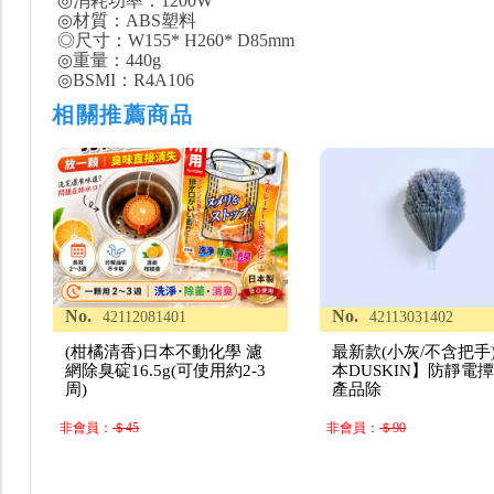
◎消耗功率：1200W
◎材質：ABS塑料
◎尺寸：W155* H260* D85mm
◎重量：440g
◎BSMI：R4A106
相關推薦商品
No.
No.
42112081401
42113031402
(柑橘清香)日本不動化學 濾
最新款(小灰/不含把手
網除臭碇16.5g(可使用約2-3
本DUSKIN】防靜電撢
周)
產品除
非會員：
＄45
非會員：
＄90