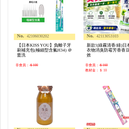
No.
No.
42106030202
42113053103
【日本KISS YOU】負離子牙
新款!(綠霧清香/綠)日
刷補充包(極細型含氟H34) ＠
衣物消臭防霉芳香香豆4
盥洗
效
非會員：
＄100
非會員：
＄160
教材金：＄ 10