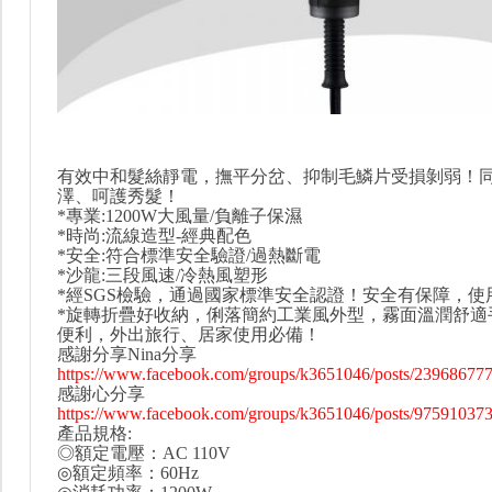
有效中和髮絲靜電，撫平分岔、抑制毛鱗片受損剝弱！
澤、呵護秀髮！
*專業:1200W大風量/負離子保濕
*時尚:流線造型-經典配色
*安全:符合標準安全驗證/過熱斷電
*沙龍:三段風速/冷熱風塑形
*經SGS檢驗，通過國家標準安全認證！安全有保障，使
*旋轉折疊好收納，俐落簡約工業風外型，霧面溫潤舒適
便利，外出旅行、居家使用必備！
感謝分享Nina分享
https://www.facebook.com/groups/k3651046/posts/23968677
感謝心分享
https://www.facebook.com/groups/k3651046/posts/97591037
產品規格:
◎額定電壓：AC 110V
◎額定頻率：60Hz