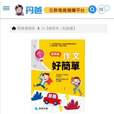
限量優惠區
14【練習本／貼紙書】