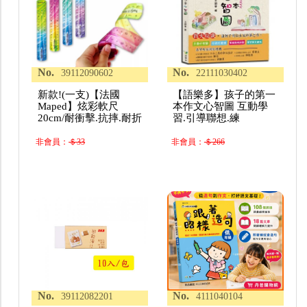
No.
No.
39112090602
22111030402
新款!(一支)【法國
【語樂多】孩子的第一
Maped】炫彩軟尺
本作文心智圖 互動學
20cm/耐衝擊.抗摔.耐折
習.引導聯想.練
非會員：
＄33
非會員：
＄266
No.
No.
39112082201
4111040104