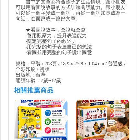
書中的文章都符合孩子的生活情境，讓小朋友
可以用看圖說故事的方式訓練閱讀能力。讓小朋友
可以從一個字變成一個詞，再從一個詞加長成為一
句話，進而寫成一篇好文章。
★看圖說故事，會說就會寫
‧善用觀察力，提升表達能力
‧奠定完整句子的敘述力
‧用完整的句子表達自己的想法
‧看圖並用完整的句子說出圖意
規格：平裝 / 208頁 / 18.9 x 25.8 x 1.04 cm / 普通級 /
全彩印刷 / 初版
出版地：台灣
適讀年齡：7歲~12歲
相關推薦商品