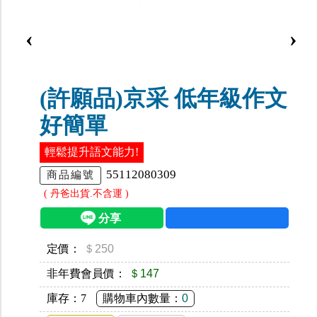
‹
›
(許願品)京采 低年級作文
好簡單
輕鬆提升語文能力!
55112080309
商品編號
( 丹爸出貨.不含運 )
定價：
＄250
非年費會員價：
＄147
庫存：
7
購物車內數量：
0