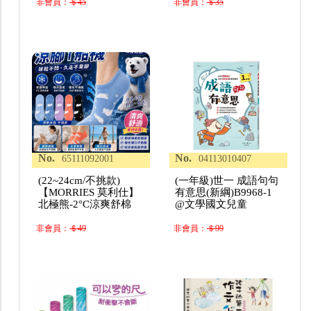
非會員：
＄45
非會員：
＄35
No.
No.
65111092001
04113010407
(22~24cm/不挑款)
(一年級)世一 成語句句
【MORRIES 莫利仕】
有意思(新綱)B9968-1
北極熊-2°C涼爽舒棉
@文學國文兒童
非會員：
＄49
非會員：
＄99