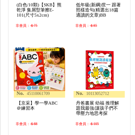
(白色/10顆)【SKB】熊
低年級(新綱)世一 跟著
乾淨 集屑型筆擦E-
照樣造句(精選出18篇
101(尺寸5x2cm)
適讀的文章)BB
非會員：
＄75
非會員：
＄85
No.
No.
45110061709
10113052712
【京采】學一學ABC
丹爸書展 幼福 推理解
＠練習本
題我最強/讓孩子們不
帶壓力地思考探
非會員：
＄88
非會員：
＄105