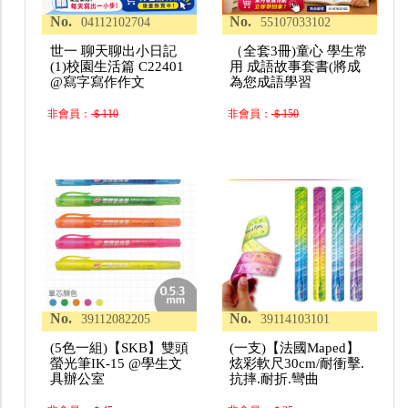
No.
No.
04112102704
55107033102
世一 聊天聊出小日記
（全套3冊)童心 學生常
(1)校園生活篇 C22401
用 成語故事套書(將成
@寫字寫作作文
為您成語學習
非會員：
＄110
非會員：
＄150
No.
No.
39112082205
39114103101
(5色一組)【SKB】雙頭
(一支)【法國Maped】
螢光筆IK-15 @學生文
炫彩軟尺30cm/耐衝擊.
具辦公室
抗摔.耐折.彎曲