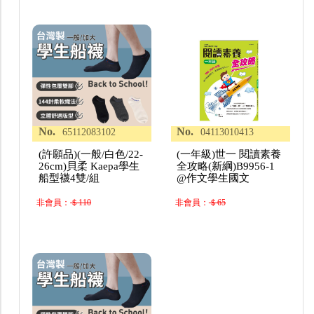
No.
No.
65112083102
04113010413
(許願品)(一般/白色/22-
(一年級)世一 閱讀素養
26cm)貝柔 Kaepa學生
全攻略(新綱)B9956-1
船型襪4雙/組
@作文學生國文
非會員：
＄110
非會員：
＄65