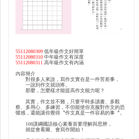
55112080309
低年級作文好簡單
55112080310
中年級作文有深度
55112080311
高年級作文有內涵
內容簡介
對很多人來說，寫作文實在是一件苦差事，
一說到作文就頭疼。
那麼，怎麼樣才能提高作文能力呢？
其實，作文並不難，只要平時多讀書、多觀
察、多用心、多練習，不但能使你克服對作文的恐
懼感，還能讓你覺得〝作文真是一件容易的事〞。
108課綱國語核心素養首要理解與思辨，
就從會看圖、會寫作開始！