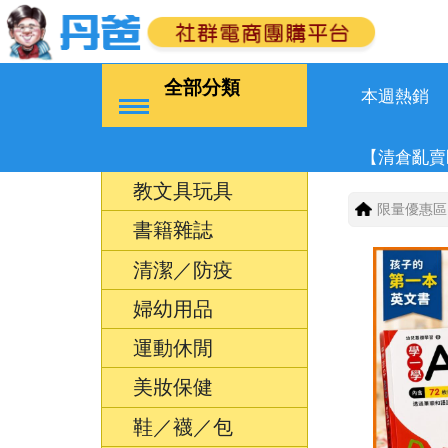
全部分類
本週熱銷
【清倉亂賣
教文具玩具
限量優惠區
書籍雜誌
清潔／防疫
婦幼用品
運動休閒
美妝保健
鞋／襪／包