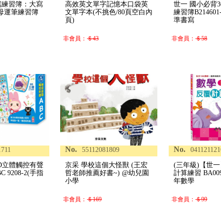
書寫練習簿：大寫
高效英文單字記憶本口袋英
世一 國小必背3
母運筆練習簿
文單字本(不挑色/80頁空白內
練習簿B21460
頁)
準書寫
非會員：
＄43
非會員：
＄58
No.
No.
1711
55112081809
041121121
3D立體觸控有聲
京采 學校這個大怪獸 (王宏
(三年級)【世
 9208-2(手指
哲老師推薦好書~) @幼兒園
計算練習 BA009
小學
年數學
非會員：
＄169
非會員：
＄99