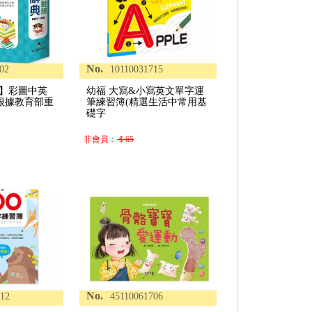
No.
02
10110031715
蟲】彩圖中英
幼福 大寫&小寫英文單字運
根據教育部重
筆練習簿(精選生活中常用基
礎字
非會員：
＄65
No.
112
45110061706