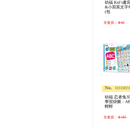
幼福 Kid’s
&小寫英文字
(包
非會員：
＄62
No.
1011003
幼福 忍者兔
學習掛圖：ABC
輕輕
非會員：
＄165