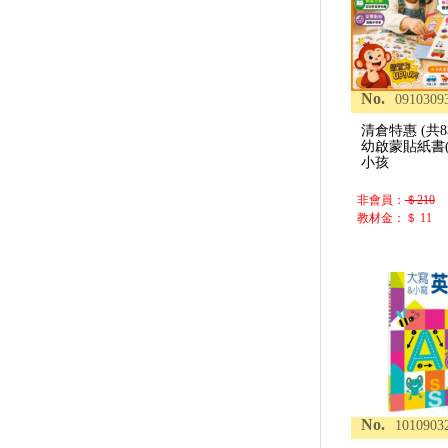
No.
0910309
清倉特惠 (共8
幼啟蒙貼紙書(
小孩
非會員：
＄210
教材金：＄ 11
No.
1010903