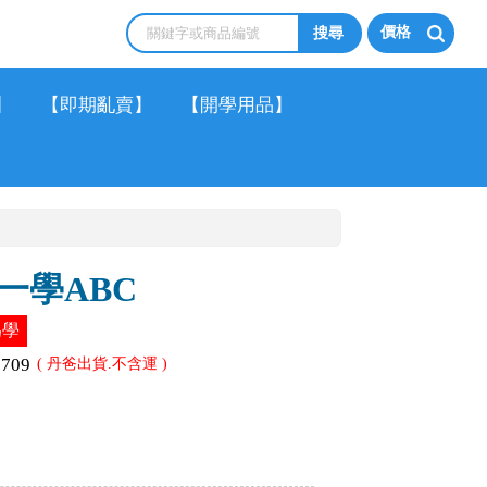
價格
】
【即期亂賣】
【開學用品】
一學ABC
為學
1709
( 丹爸出貨.不含運 )