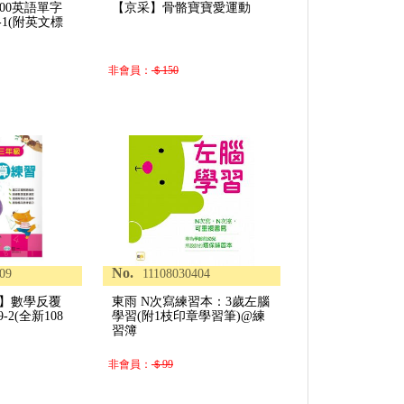
00英語單字
【京采】骨骼寶寶愛運動
1-1(附英文標
非會員：
＄150
No.
09
11108030404
一】數學反覆
東雨 N次寫練習本：3歲左腦
-2(全新108
學習(附1枝印章學習筆)@練
習簿
非會員：
＄99