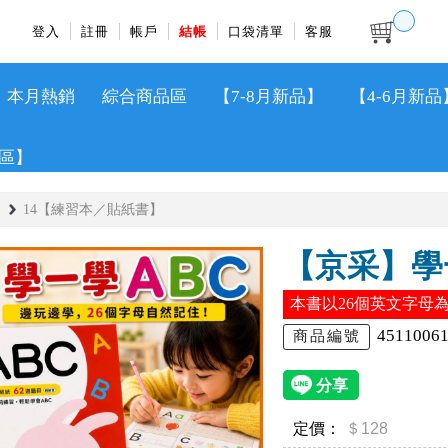
登入
註冊
帳戶
結帳
口袋清單
客服
本月熱銷
綜合商品區
【7-8月新品】
【4-6月新品
區】
14【練習本／貼紙書】
【京采】學
本書以26個英文字母
4511006
商品編號
定價：
＄128