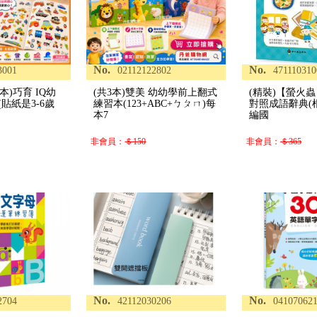
No.
No.
3001
02112122802
471110310
本)巧育 IQ幼
(共3本)雙美 幼幼學前上翻式
(精裝)【螢火
貼紙是3-6歲
練習本(123+ABC+ㄅㄆㄇ)每
對照成語辭典(
本7
編國
非會員：
＄150
非會員：
＄365
No.
No.
2704
42112030206
04107062