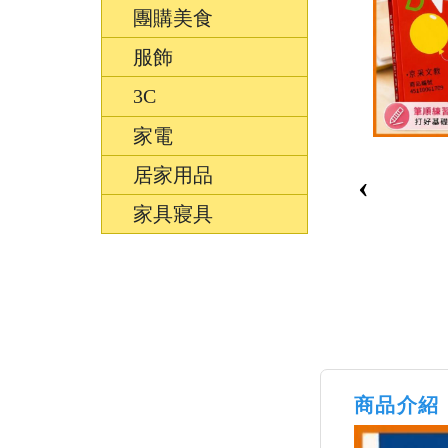
團購美食
服飾
3C
家電
居家用品
‹
家具寢具
商品介紹