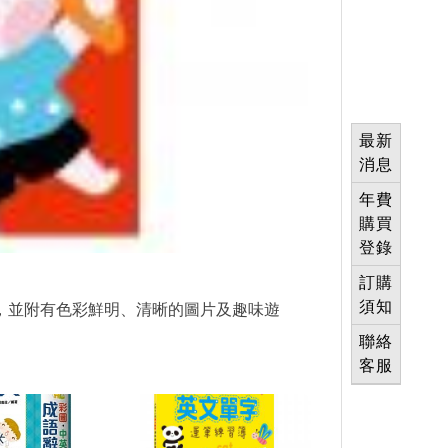
最新
消息
年費
購買
登錄
訂購
須知
習，並附有色彩鮮明、清晰的圖片及趣味遊
聯絡
客服