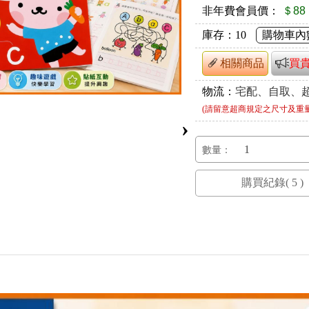
非年費會員價：
＄88
庫存：
10
購物車內
相關商品
買
物流：
宅配、自取、
(請留意超商規定之尺寸及重
›
數量：