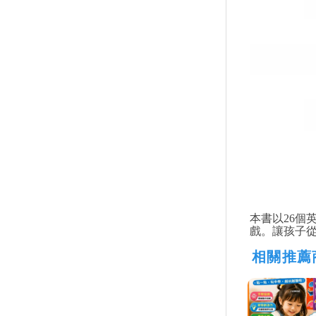
本書以26個
戲。讓孩子從
相關推薦