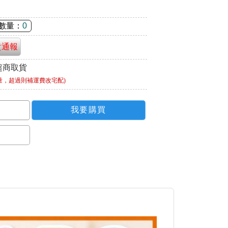
數量：
0
貴通報
超商取貨
量，超過則補運費改宅配)