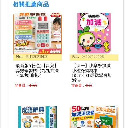
相關推薦商品
No.
No.
49112021803
04107122106
最新版!(粉色)【昌兒】
【世一】快樂學加減
算數學習機（九九乘法
小種籽習寫本
／算數訓練／
BC31004 輕鬆學會加
減法
非會員：
＄430
非會員：
＄35