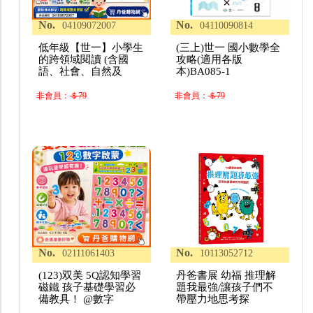
No.
No.
04109072007
04110090814
低年級【世一】小學生
(三上)世一 國小數學全
的跨領域閱讀 (含國
攻略(適用各版
語、社會、自然及
本)BA085-1
非會員：
＄79
非會員：
＄79
No.
No.
02111061403
10113052712
(123)双美 5Q認知學習
丹爸書展 幼福 推理解
磁鐵 孩子基礎學習必
題我最強/讓孩子們不
備教具！ @數字
帶壓力地思考探