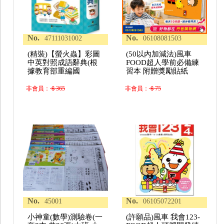
No.
No.
47111031002
06108081503
(精裝)【螢火蟲】彩圖
(50以內加減法)風車
中英對照成語辭典(根
FOOD超人學前必備練
據教育部重編國
習本 附贈獎勵貼紙
非會員：
＄365
非會員：
＄75
No.
No.
45001
06105072201
小神童(數學)測驗卷(一
(許願品)風車 我會123-