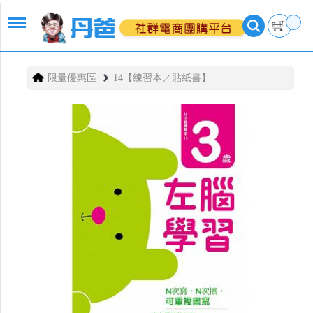
限量優惠區
14【練習本／貼紙書】