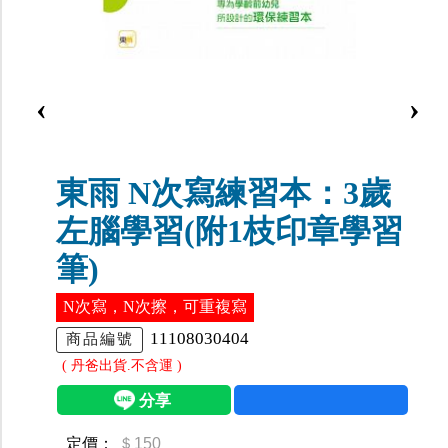
‹
›
東雨 N次寫練習本：3歲
左腦學習(附1枝印章學習
筆)
N次寫，N次擦，可重複寫
11108030404
商品編號
( 丹爸出貨.不含運 )
定價：
＄150