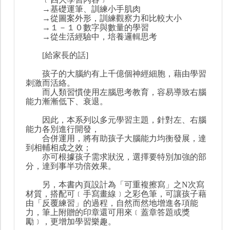
→基礎運筆、訓練小手肌肉
→從圖案外形，訓練觀察力和比較大小
→１－１０數字與數量的學習
→從生活經驗中，培養邏輯思考
[給家長的話]
孩子的大腦約有上千億個神經細胞，藉由學習
刺激而活絡。
而人類習慣使用左腦思考教育，容易導致右腦
能力漸漸低下、衰退。
因此，本系列以多元學習主題，針對左、右腦
能力各別進行開發，
合併運用，將有助孩子大腦能力均衡發展，達
到相輔相成之效；
亦可根據孩子需求狀況，選擇要特別加強的部
分，達到事半功倍效果。
另，本書內頁設計為「可重複擦寫」之N次寫
材質，搭配可﹝手寫畫線﹞之彩色筆，可讓孩子藉
由「反覆練習」的過程，自然而然地增進各項能
力，筆上附贈的印章還可用來﹝蓋章答題或獎
勵﹞，更增加學習樂趣。