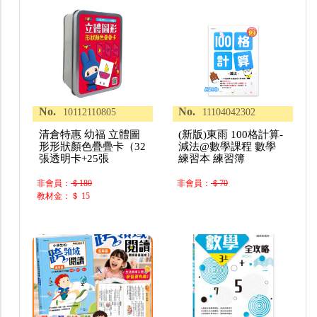
No.
No.
10112110805
11104042302
清倉特惠 幼福 立體圖
(新版)東雨 100格計算-
形形狀顏色疊疊卡（32
減法@數學課程 數學
張透明卡+25張
練習本 練習簿
非會員：
＄180
非會員：
＄70
教材金：＄ 15