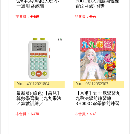
套8本,共96張)大班.小
FOOD超人頭腦開發練
一適用 @練習
習(2~4歲) 附獎
非會員：
＄120
非會員：
＄80
No.
No.
49112021804
05112052307
最新版!(綠色)【昌兒】
【京甫】迪士尼學習九
算數學習機（九九乘法
九乘法學前練習簿
／算數訓練／
RH008C @學齡前練習
非會員：
＄430
非會員：
＄48