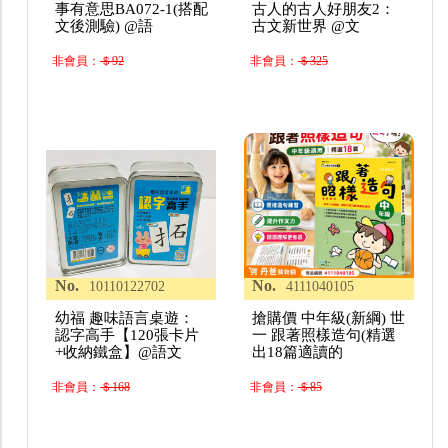
事有意思BA072-1(搭配
古人的古人好朋友2：
文後測驗) @語
古文新世界 @文
非會員：
＄92
非會員：
＄325
No.
No.
10110122702
4111040105
幼福 趣味語言桌遊：
搶購價 中年級(新綱) 世
認字高手【120張卡片
一 跟著照樣造句(精選
+收納鐵盒】@語文
出18篇適讀的
非會員：
＄168
非會員：
＄85