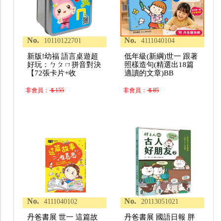
No.
No.
10110122701
4111040104
新版!幼福 語言桌遊超
低年級(新綱)世一 跟著
好玩：ㄅㄆㄇ拼音對決
照樣造句(精選出18篇
【72張卡片+收
適讀的文章)BB
非會員：
＄155
非會員：
＄85
No.
No.
4111040102
20113051021
丹爸書展 世一 這篇故
丹爸書展 國語日報 胖