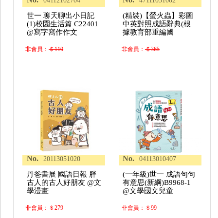
04112102704
47111031002
世一 聊天聊出小日記
(精裝)【螢火蟲】彩圖
(1)校園生活篇 C22401
中英對照成語辭典(根
@寫字寫作作文
據教育部重編國
非會員：
＄110
非會員：
＄365
No.
No.
20113051020
04113010407
丹爸書展 國語日報 胖
(一年級)世一 成語句句
古人的古人好朋友 @文
有意思(新綱)B9968-1
學漫畫
@文學國文兒童
非會員：
＄279
非會員：
＄99