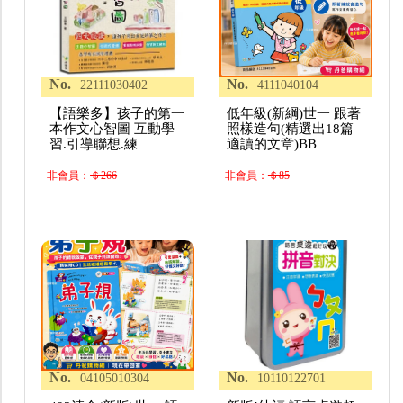
No.
No.
22111030402
4111040104
【語樂多】孩子的第一
低年級(新綱)世一 跟著
本作文心智圖 互動學
照樣造句(精選出18篇
習.引導聯想.練
適讀的文章)BB
非會員：
＄266
非會員：
＄85
No.
No.
04105010304
10110122701