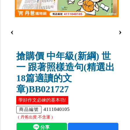
‹
›
搶購價 中年級(新綱) 世
一 跟著照樣造句(精選出
18篇適讀的文
章)BB021727
學好作文必練的基本功!
4111040105
商品編號
( 丹爸出貨.不含運 )