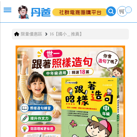
限量優惠區
16【國小＿推薦】