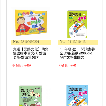
No.
No.
38109092201
04113010413
免運【元將文化】幼兒
(一年級)世一 閱讀素養
雙語繪本寶盒(可點讀
全攻略(新綱)B9956-1
功能/點讀筆另購
@作文學生國文
非會員：
＄699
非會員：
＄65