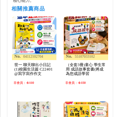
核心能力。
相關推薦商品
No.
No.
04112102704
55107033102
世一 聊天聊出小日記
（全套3冊)童心 學生常
(1)校園生活篇 C22401
用 成語故事套書(將成
@寫字寫作作文
為您成語學習
非會員：
＄110
非會員：
＄150