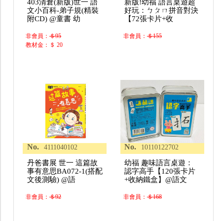
403清倉(新版)世一 語
新版!幼福 語言桌遊超
文小百科-弟子規(精裝
好玩：ㄅㄆㄇ拼音對決
附CD) @童書 幼
【72張卡片+收
非會員：
＄95
非會員：
＄155
教材金：＄ 20
No.
No.
4111040102
10110122702
丹爸書展 世一 這篇故
幼福 趣味語言桌遊：
事有意思BA072-1(搭配
認字高手【120張卡片
文後測驗) @語
+收納鐵盒】@語文
非會員：
＄92
非會員：
＄168