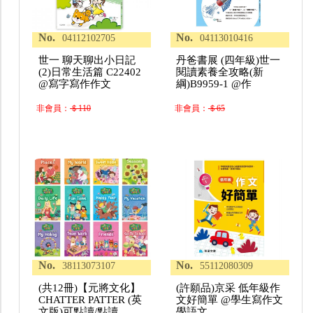
No.
No.
04112102705
04113010416
世一 聊天聊出小日記
丹爸書展 (四年級)世一
(2)日常生活篇 C22402
閱讀素養全攻略(新
@寫字寫作作文
綱)B9959-1 @作
非會員：
＄110
非會員：
＄65
No.
No.
38113073107
55112080309
(共12冊)【元將文化】
(許願品)京采 低年級作
CHATTER PATTER (英
文好簡單 @學生寫作文
文版)可點讀/點讀
學語文