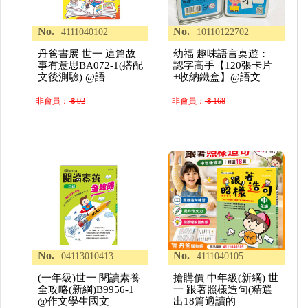
No.
No.
4111040102
10110122702
丹爸書展 世一 這篇故
幼福 趣味語言桌遊：
事有意思BA072-1(搭配
認字高手【120張卡片
文後測驗) @語
+收納鐵盒】@語文
非會員：
＄92
非會員：
＄168
No.
No.
04113010413
4111040105
(一年級)世一 閱讀素養
搶購價 中年級(新綱) 世
全攻略(新綱)B9956-1
一 跟著照樣造句(精選
@作文學生國文
出18篇適讀的