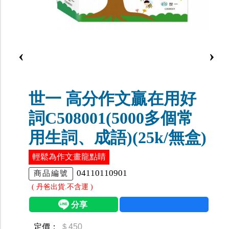
‹
›
世一 高分作文贏在用好
詞C508001(5000多個常
用生詞、成語)(25k/無盒)
輕鬆為作文畫龍點睛
04110110901
商品編號
( 丹爸出貨.不含運 )
定價：
＄450