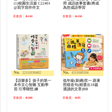
(1)校園生活篇 C22401
用 成語故事套書(將成
@寫字寫作作文
為您成語學習
非會員：
＄110
非會員：
＄150
No.
No.
22111030402
4111040104
【語樂多】孩子的第一
低年級(新綱)世一 跟著
本作文心智圖 互動學
照樣造句(精選出18篇
習.引導聯想.練
適讀的文章)BB
非會員：
＄266
非會員：
＄85