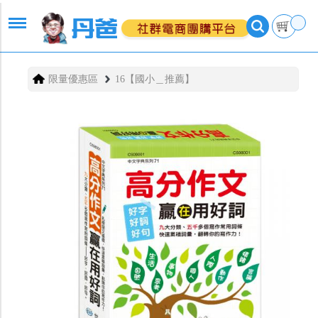
限量優惠區
16【國小＿推薦】