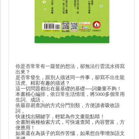
你是否常常有一籮筐的想法，卻無法行雲流水得寫
出來？
是否常發生，跟別人描述同一件事，卻寫不出生龍
活虎、精彩有趣的描述？
這一切問題都出在最基礎的基礎──詞彙量不夠！
本書精心編排，依日常生活情境，將5000多個常用
生詞、成語，
依最容易查詢的方式分門別類，方便讀者吸收語
詞，
快速找出關鍵字，輕鬆為作文畫龍點睛！
全書附兩種檢索方式，可快速查閱，內容豐富，方
便應用！
如果還在為孩子的寫作苦惱，如果想自學增加語文
基礎，