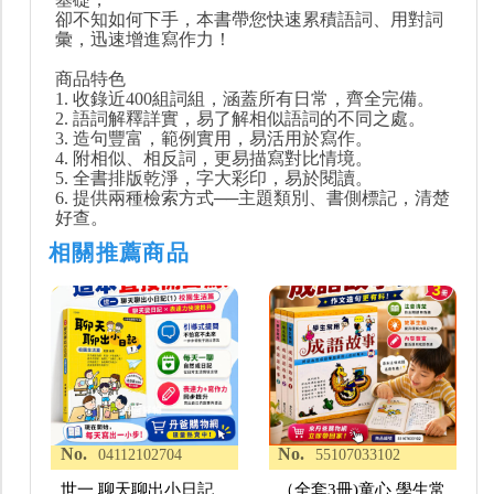
卻不知如何下手，本書帶您快速累積語詞、用對詞
彙，迅速增進寫作力！
商品特色
1. 收錄近400組詞組，涵蓋所有日常，齊全完備。
2. 語詞解釋詳實，易了解相似語詞的不同之處。
3. 造句豐富，範例實用，易活用於寫作。
4. 附相似、相反詞，更易描寫對比情境。
5. 全書排版乾淨，字大彩印，易於閱讀。
6. 提供兩種檢索方式──主題類別、書側標記，清楚
好查。
相關推薦商品
No.
No.
04112102704
55107033102
世一 聊天聊出小日記
（全套3冊)童心 學生常