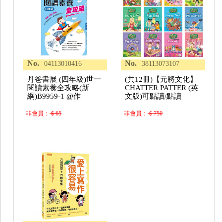
No.
No.
04113010416
38113073107
丹爸書展 (四年級)世一
(共12冊)【元將文化】
閱讀素養全攻略(新
CHATTER PATTER (英
綱)B9959-1 @作
文版)可點讀/點讀
非會員：
＄65
非會員：
＄750