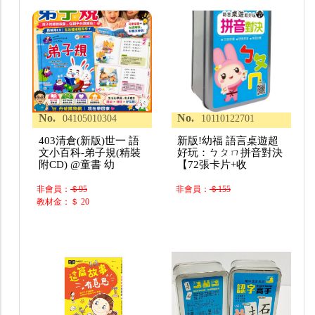
No.
No.
04105010304
10110122701
403清倉(新版)世一 語
新版!幼福 語言桌遊超
文小百科-弟子規(精裝
好玩：ㄅㄆㄇ拼音對決
附CD) @童書 幼
【72張卡片+收
非會員：
＄95
非會員：
＄155
教材金：＄ 20