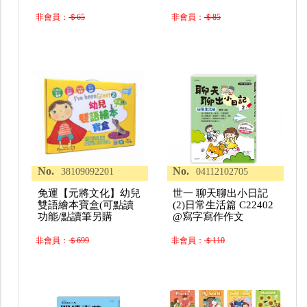
非會員：
＄65
非會員：
＄85
No.
No.
38109092201
04112102705
免運【元將文化】幼兒
世一 聊天聊出小日記
雙語繪本寶盒(可點讀
(2)日常生活篇 C22402
功能/點讀筆另購
@寫字寫作作文
非會員：
＄699
非會員：
＄110