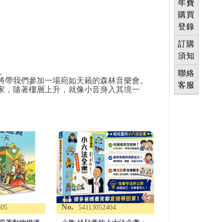
年費
購買
登錄
訂購
須知
。
聯絡
》將帶我們參加一場宛如天籟的森林音樂會。
客服
樂家，隨著樓層上升，就像小音身入其境一
No.
805
54113052404