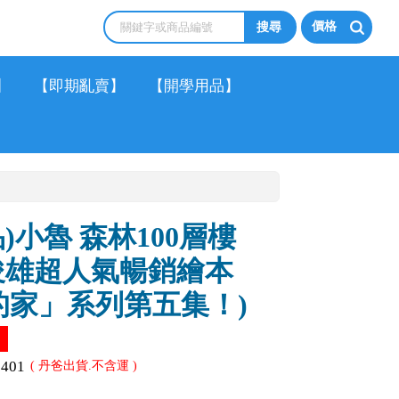
價格
】
【即期亂賣】
【開學用品】
)小魯 森林100層樓
俊雄超人氣暢銷繪本
樓的家」系列第五集！)
！
0401
( 丹爸出貨.不含運 )