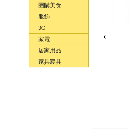
團購美食
服飾
3C
‹
家電
居家用品
家具寢具