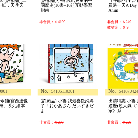
 (許願品)(二
(許願品)小魯 說給兒童的中
（許願品)小魯
年一班，天兵天
國歷史(10書+10組互動學習
員過一天A Day W
指南
Anim
非會員：
＄4190
非會員：
＄249
教材金：＄ 9
No.
No.
0901
54105110301
54107042
雨傘鋪(宮西達也
(許願品) 小魯 我最喜歡媽媽
出清特惠 小魯
奇」系列繪本
了！おかあさん だいすきだ
遊歷(超人氣《1
よ
家》系
非會員：
＄299
非會員：
＄229