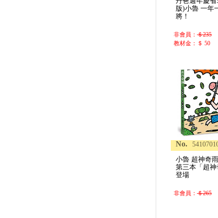
丹爸週年慶省50
版)小魯 一
將！
非會員：
＄235
教材金：＄ 50
No.
5410701
小魯 超神奇
第三本「超神
登場
非會員：
＄265