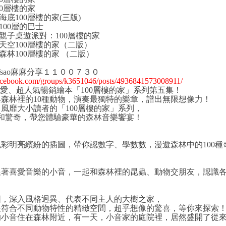
00層樓的家
海底100層樓的家(三版)
100層的巴士
親子桌遊派對：100層樓的家
天空100層樓的家（二版）
401 森林100層樓的家 （二版）
y Tsao麻麻分享１１００７３０
acebook.com/groups/k3651046/posts/4936841573008911/
愛、超人氣暢銷繪本「100層樓的家」系列第五集！
森林裡的10種動物，演奏最獨特的樂章，譜出無限想像力！
風靡大小讀者的「100層樓的家」系列，
像和驚奇，帶您體驗豪華的森林音樂饗宴！
彩明亮繽紛的插圖，帶你認數字、學數數，漫遊森林中的100種
跟著喜愛音樂的小音，一起和森林裡的昆蟲、動物交朋友，認識
！
圖，深入風格迥異、代表不同主人的大樹之家，
是符合不同動物特性的精緻空間，超乎想像的驚喜，等你來探索
的小音住在森林附近，有一天，小音家的庭院裡，居然盛開了從