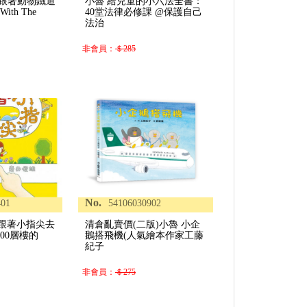
 跟著動物鐵道
小魯 給兒童的小六法全書：
ith The
40堂法律必修課 @保護自己
法治
非會員：
＄285
No.
401
54106030902
 跟著小指尖去
清倉亂賣價(二版)小魯 小企
00層樓的
鵝搭飛機(人氣繪本作家工藤
紀子
非會員：
＄275