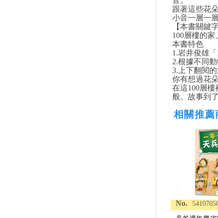
音。
跟著這些花
小音一層一
【本書關鍵
100層樓的
本書特色
1.岩井俊雄
2.根據不同
3.上下翻閱
你有想過花朵
在這100層
般。故事到
相關推薦
No.
5410705