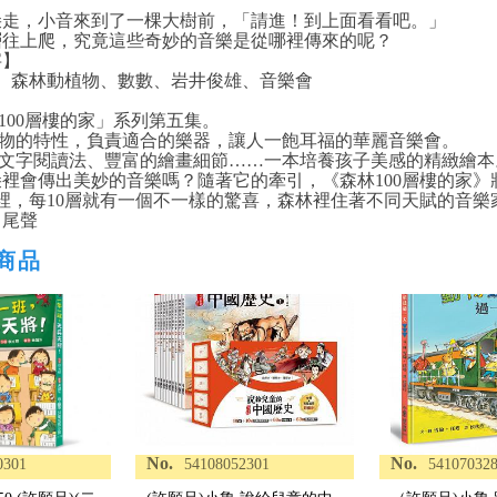
朵走，小音來到了一棵大樹前，「請進！到上面看看吧。」
層往上爬，究竟這些奇妙的音樂是從哪裡傳來的呢？
字】
家、森林動植物、數數、岩井俊雄、音樂會
「100層樓的家」系列第五集。
動物的特性，負責適合的樂器，讓人一飽耳福的華麗音樂會。
的文字閱讀法、豐富的繪畫細節……一本培養孩子美感的精緻繪本
裡會傳出美妙的音樂嗎？隨著它的牽引，《森林100層樓的家
樓裡，每10層就有一個不一樣的驚喜，森林裡住著不同天賦的音
了尾聲
商品
No.
No.
0301
54108052301
54107032