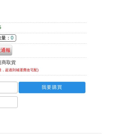
5
數量：
0
貴通報
超商取貨
量，超過則補運費改宅配)