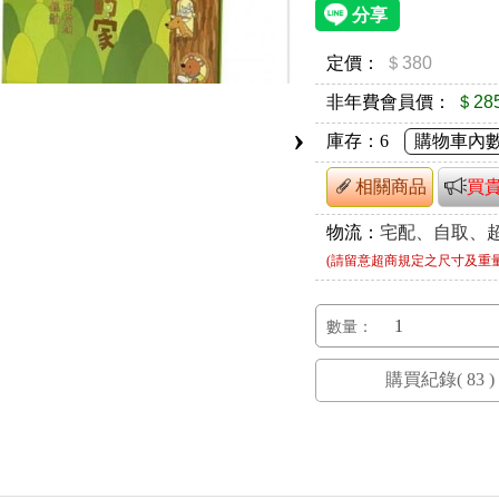
定價：
＄380
非年費會員價：
＄28
›
庫存：
6
購物車內
相關商品
買
物流：
宅配、自取、
(請留意超商規定之尺寸及重
數量：