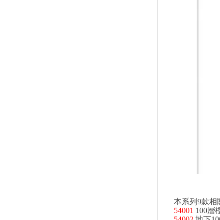
↑
居家
用品
團購
美食
清潔
防疫
鞋/
襪/包
本系列9款相
書籍
54001
100層
雜誌
54002
地下1