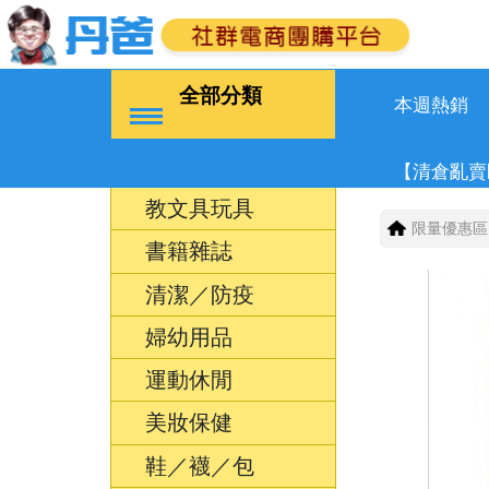
全部分類
本週熱銷
【清倉亂賣
教文具玩具
限量優惠區
書籍雜誌
清潔／防疫
婦幼用品
運動休閒
美妝保健
鞋／襪／包