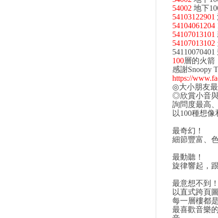
54002
地下1
文具
54103122901
玩具
54104061204
54107013101
美妝
54107013102
54110070
保健
100
層的火箭
服飾
感謝Snoop
https://www.f
◎大小朋友最
◎欣賞小音與
詢問度最高、
以100種想
最奇幻！
細節豐富、色
最動聽！
旋律響起，
最意想不到
以直式跨頁
每一層樓都
最喜歡音樂