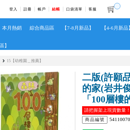
登入
註冊
帳戶
結帳
口袋清單
客服
本月熱銷
綜合商品區
【7-8月新品】
【4-6月新品
區】
15【幼稚園＿推薦】
二版(許願品
的家(岩井
「100層
請把握架上現貨數量
5411007
商品編號