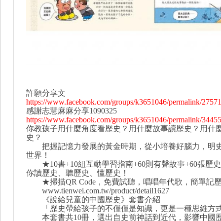
許願分享文
https://www.facebook.com/groups/k3651046/permalink/2757
感謝志慧麻麻分享1090325
https://www.facebook.com/groups/k3651046/permalink/3445
你教孩子用什麼角度看歷史？用什麼故事讀歷史？用什
史？
把握記憶力發展的黃金時期，從小培養好腦力，明史
世界！
★10書+10組互動學習指南+60則有聲故事+60張歷
你讀歷史、聽歷史、懂歷史！
★掃描QR Code，免費試聽，唱唱年代歌，簡單記
www.tienwei.com.tw/product/detail1627
《說給兒童的中國歷史》套書介紹
「歷史帶給孩子的不僅僅是知識，更是一種思維方
本套書共10冊，選出自史前神話到近代，影響中國