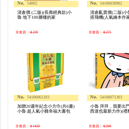
No.
No.
54002
54106030902
清倉價 (二版)(長壽經典款)小
清倉亂賣價(二版)小
魯 地下100層樓的家
搭飛機(人氣繪本作
非會員：
＄239
非會員：
＄275
No.
No.
54106061203
54106071303
加贈20週年紀念小方巾(共6書)
小魯 拜拜，我要出
小魯 超人氣小雞幸福大書包
西達也最新力作)(禮
非會員：
＄1420
非會員：
＄200