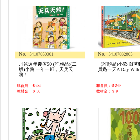
No.
No.
54107050301
54107032805
丹爸週年慶省50 (許願品)(二
（許願品)小魯 跟
版)小魯 一年一班，天兵天
員過一天A Day With 
將！
非會員：
＄235
非會員：
＄249
教材金：＄ 50
教材金：＄ 9