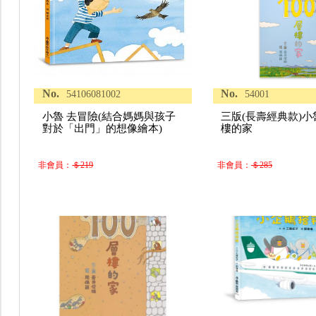
No.
No.
54106081002
54001
小魯 去冒險(結合媽媽與孩子
三版(長壽經典款)小魯
對於「出門」的想像繪本)
樓的家
非會員：
＄219
非會員：
＄285