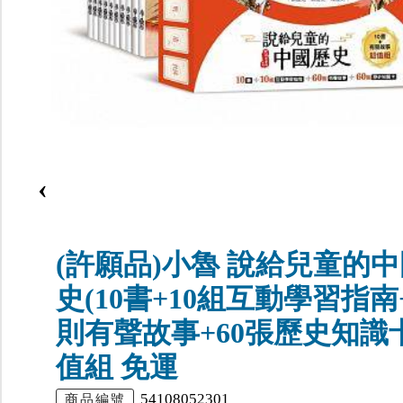
‹
(許願品)小魯 說給兒童的
史(10書+10組互動學習指南+
則有聲故事+60張歷史知識卡
值組 免運
54108052301
商品編號