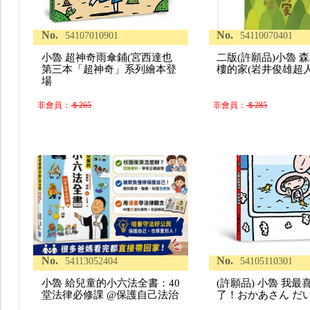
No.
No.
54107010901
54110070401
小魯 超神奇雨傘鋪(宮西達也
二版(許願品)小魯 森
第三本「超神奇」系列繪本登
樓的家(岩井俊雄超
場
非會員：
＄265
非會員：
＄285
No.
No.
54113052404
54105110301
小魯 給兒童的小六法全書：40
(許願品) 小魯 我最
堂法律必修課 @保護自己法治
了！おかあさん だ