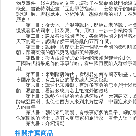
物及事件，淺白精鍊的文字，讓孩子在學齡前就開始建
概念。書後特別企畫「互動學習指南」，激發孩子的無
認知理解、聯想應用、分析評估、想像創新的能力，在
歷史！
第一冊：從天地一片混沌說起，歷經古老傳說，社會
慢慢發展成國家，談及夏、商、周朝，一步一步橫跨幾
第二冊：談及春秋戰國時代，各個諸侯國之間爭戰不
天下的霸主，認識諸侯王國紛亂的五百 年間。
第三冊：說到中國歷史上第一個統一全國的秦朝與劉
朝，跟著秦漢的朝代更迭認識英雄豪傑。
第四冊：接著說漢光武帝開始的東漢與魏晉南北朝，
三國時代精采絕倫的軍事謀略，看中國再度陷入群雄爭
期。
第五冊：來到隋唐時代，看明君如何令國家強盛，也
令國家衰敗，有血有淚的歷史讓人深受感動。
第六冊：講述北宋時期，有許多英勇的忠臣烈士縱橫
顱、灑熱血，看諸多忠貞名士抵抗外族侵略。
第七冊：說勢不可擋的蒙古迅速崛起，元朝建立，蒙
跨歐亞兩洲，也促使西方人來到東方世界，中國迎來外
人的百年。
第八冊：朝代來到明朝，有軼事頗多的皇帝、權傾朝
保家衛國的將士，還有大航海家和旅行家，看奇人留下
第九冊：介紹清朝
相關推薦商品