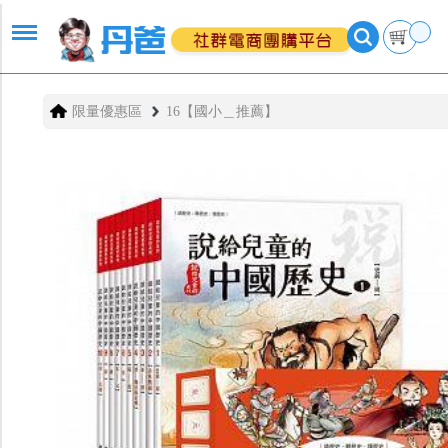
限量優惠區
16【國小＿推薦】