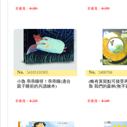
非會員：
＄285
非會員：
＄299
No.
No.
54105110305
5400704
小魯 乖乖睡呀！乖乖睡(適合
(略有黃斑點可接受
親子睡前的共讀繪本)
魯 我們的森林(無字
非會員：
＄220
非會員：
＄240