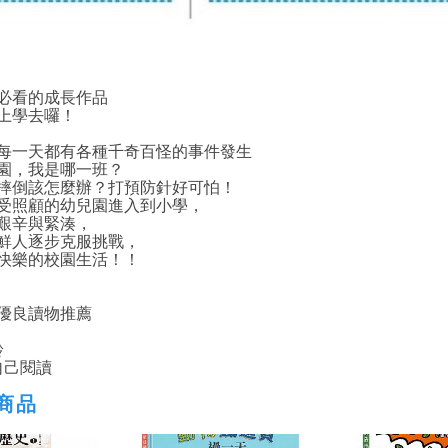
必看的成長作品
學去囉！
一天都有各種千奇百怪的事件發生
，我是哪一班？
倒該怎麼辦？打預防針好可怕！
照顧的幼兒園進入到小學，
辛與緊湊，
人逐步克服挑戰，
樂的校園生活！！
良讀物推薦
齡
己閱讀
商品