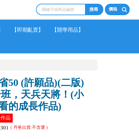
價格
】
【即期亂賣】
【開學用品】
50 (許願品)(二版)
一班，天兵天將！(小
看的成長作品)
長作品
0301
( 丹爸出貨.不含運 )