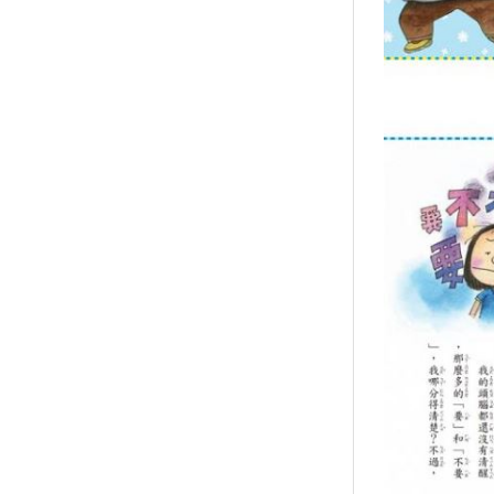
↑
居家
用品
團購
美食
清潔
防疫
鞋/