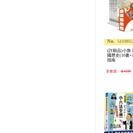
No.
5410805
(許願品)小魯
國歷史(10書
指南
非會員：
＄4190