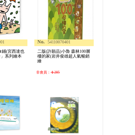
No.
901
54110070401
傘鋪(宮西達也
二版(許願品)小魯 森林100層
奇」系列繪本
樓的家(岩井俊雄超人氣暢銷
繪
非會員：
＄285