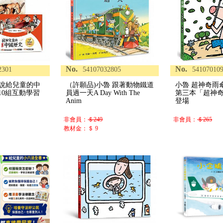
No.
No.
2301
54107032805
54107010
 說給兒童的中
（許願品)小魯 跟著動物鐵道
小魯 超神奇雨
+10組互動學習
員過一天A Day With The
第三本「超神
Anim
登場
非會員：
＄249
非會員：
＄265
教材金：＄ 9