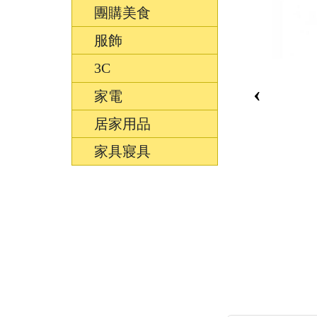
團購美食
服飾
3C
‹
家電
居家用品
家具寢具