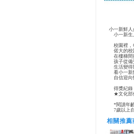
小一新鮮人
小一新生上
校園裡，每
偌大的校園
在樓梯間摔
孩子從備受
生活變得艱
看小一新鮮
自信迎向快
得獎紀錄
★文化部優
*閱讀年
7歲以上自
相關推薦