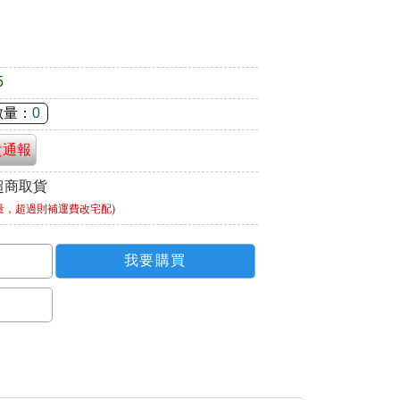
5
數量：
0
貴通報
超商取貨
量，超過則補運費改宅配)