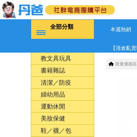
全部分類
本週熱銷
【清倉亂賣
教文具玩具
限量優惠區
書籍雜誌
清潔／防疫
婦幼用品
運動休閒
美妝保健
鞋／襪／包