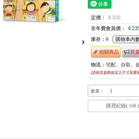
定價：
＄320
非年費會員價：
＄23
›
庫存：
9
購物車內
相關商品
買
物流：
宅配、自取、
(請留意超商規定之尺寸及重
數量：