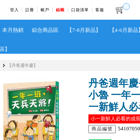
登入
註冊
帳戶
結帳
口袋清單
客服
本月熱銷
綜合商品區
【7-8月新品】
【4-6月新品
區】
【丹爸週年慶】
丹爸週年慶省
小魯 一年
一新鮮人必
小一新鮮人必看的成
5410705
商品編號