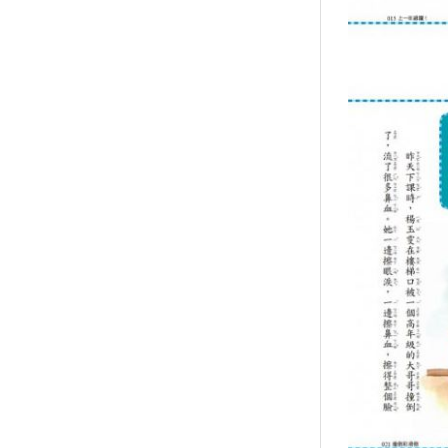
襪/包
書籍
雜誌
文具
玩具
美妝
保健
服飾