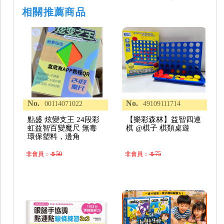
相關推薦商品
No.
No.
00114071022
49109111714
點盛 炫變支王 24段彩
【樂彩森林】益智四連
虹益智百變魔尺 無毒
棋 @棋子 棋類桌遊
環保塑料，邊角
非會員：
＄50
非會員：
＄75