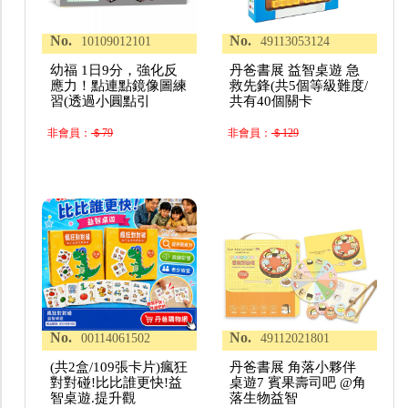
No.
No.
10109012101
49113053124
幼福 1日9分，強化反
丹爸書展 益智桌遊 急
應力！點連點鏡像圖練
救先鋒(共5個等級難度/
習(透過小圓點引
共有40個關卡
非會員：
＄79
非會員：
＄129
No.
No.
00114061502
49112021801
(共2盒/109張卡片)瘋狂
丹爸書展 角落小夥伴
對對碰!比比誰更快!益
桌遊7 賓果壽司吧 @角
智桌遊.提升觀
落生物益智