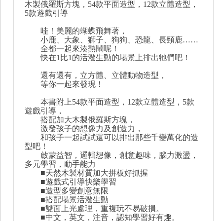
木製俄羅斯方塊，54款平面造型，12款立體造型，
5款遊戲引導
哇！美麗的蝴蝶飛舞著，
小鹿、大象、獅子、狗狗、恐龍、長頸鹿……
全都一起來湊熱鬧呢！
快在1比1的活潑生動的場景上排出牠們吧！
還有還有，立方體、立體動物造型，
等你一起來發現！
本書附上54款平面造型，12款立體造型，5款
遊戲引導，
搭配加大木製俄羅斯方塊，
激發孩子的想像力及創造力，
和孩子一起試試還可以排出那些千變萬化的造
型吧！
啟蒙益智，邏輯想像，創意趣味，腦力激盪，
多元學習，動手能力
■天然木製材質加大拼板好抓握
■遊戲式引導快樂學習
■造型多變創意無限
■搭配場景活潑生動
■雙面上光處理，重複玩不易破損。
■中文，英文，注音，認知學習好有趣。