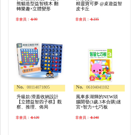
熊貓造型益智積木 翻
精靈寶可夢 @桌遊益智
轉樂趣×立體變形
皮卡丘
非會員：
＄99
非會員：
＄235
No.
No.
00114071805
06104041102
升級款/滑蓋收納設計
風車多湖輝的NEW頭
【立體益智四子棋】觀
腦開發(3歲.3本合購)迷
察、推理、佈局
宮+智力+七巧板
非會員：
＄120
非會員：
＄240