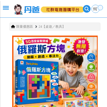
限量優惠區
24【桌遊／教具】