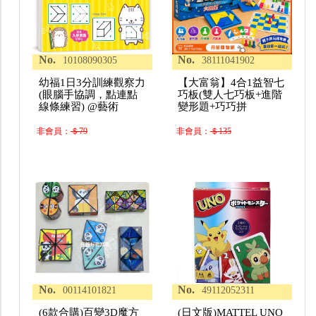
No.
No.
10108090305
38111041902
幼福1日3分訓練觀察力
【大富翁】4合1益智七
(眼腦手協調，點連點
巧板(雙人七巧板+進階
線條練習) @藝術
變形題+巧巧拼
非會員：
＄79
非會員：
＄135
No.
No.
00114101821
49112052311
(6款合購)百變3D魔方
(日文版)MATTEL UNO