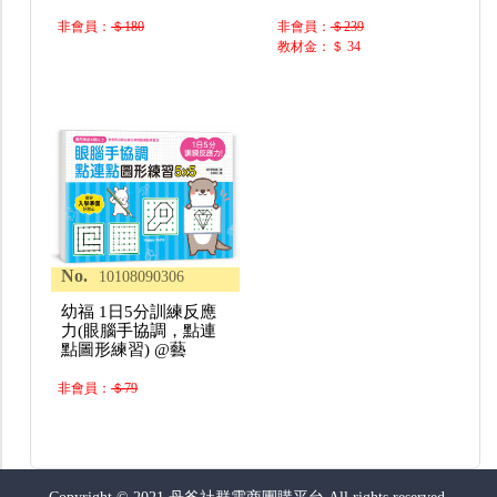
非會員：
＄180
非會員：
＄239
教材金：＄ 34
No.
10108090306
幼福 1日5分訓練反應
力(眼腦手協調，點連
點圖形練習) @藝
非會員：
＄79