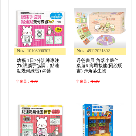
No.
No.
10108090307
49112021802
幼福 1日7分訓練專注
丹爸書展 角落小夥伴
力(眼腦手協調，點連
桌遊6 壽司接龍(附說明
點幾何練習) @藝
書) @角落生物
非會員：
＄79
非會員：
＄190