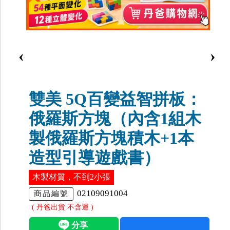
‹
›
雙美 5Q百變益智拼板：
俄羅斯方塊（內含1組木
製俄羅斯方塊積木+1本
造型引導遊戲書）
木製材質，不到2小張
02109091004
商品編號
( 丹爸出貨.不含運 )