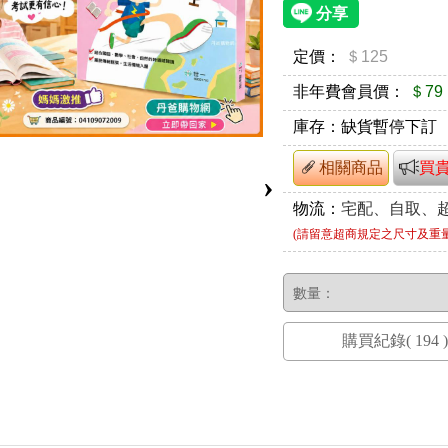
定價：
＄125
非年費會員價：
＄79
庫存：
缺貨暫停下訂
相關商品
買
›
物流：
宅配、自取、
(請留意超商規定之尺寸及重
數量：