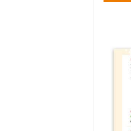
↑
居家
用品
團購
美食
清潔
防疫
鞋/