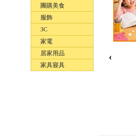
團購美食
服飾
3C
家電
居家用品
‹
家具寢具