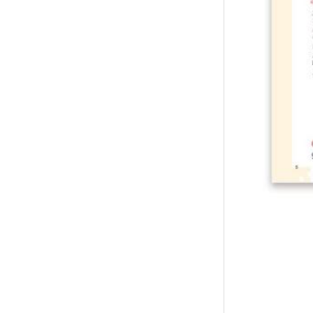
襪/包
書籍
雜誌
文具
玩具
美妝
保健
服飾