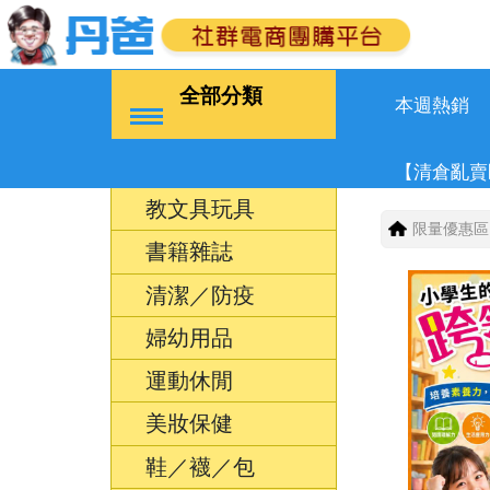
全部分類
本週熱銷
【清倉亂賣
教文具玩具
限量優惠區
書籍雜誌
清潔／防疫
婦幼用品
運動休閒
美妝保健
鞋／襪／包