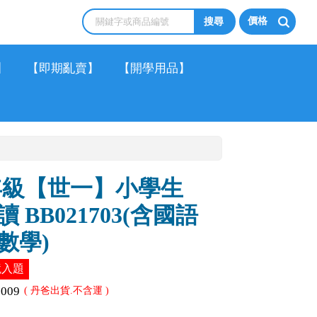
價格
】
【即期亂賣】
【開學用品】
年級【世一】小學生
BB021703(含國語
數學)
境入題
2009
( 丹爸出貨.不含運 )