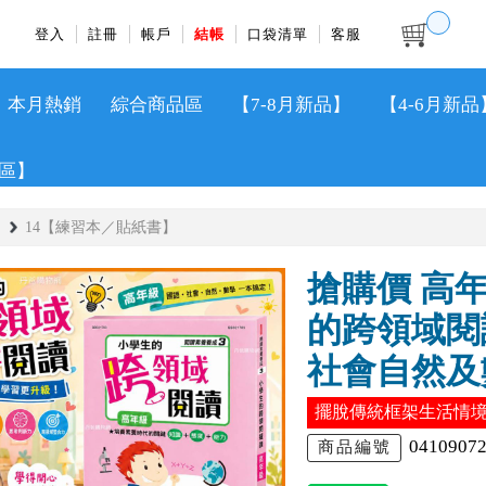
登入
註冊
帳戶
結帳
口袋清單
客服
本月熱銷
綜合商品區
【7-8月新品】
【4-6月新品
區】
14【練習本／貼紙書】
搶購價 高
的跨領域閱讀 
社會自然及
擺脫傳統框架生活情
0410907
商品編號