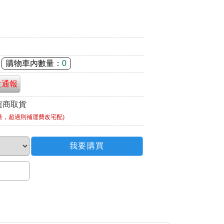
購物車內數量：
0
貴通報
超商取貨
量，超過則補運費改宅配)