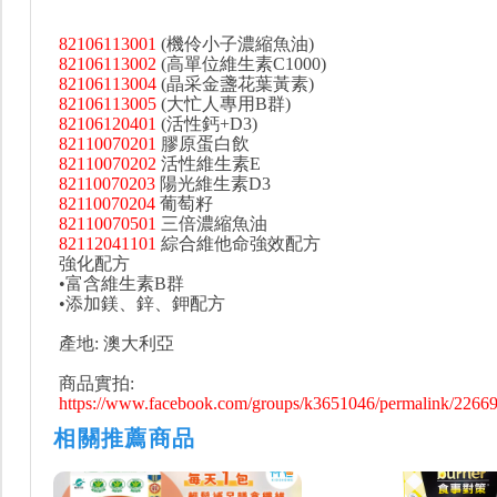
82106113001
(機伶小子濃縮魚油)
82106113002
(高單位維生素C1000)
82106113004
(晶采金盞花葉黃素)
82106113005
(大忙人專用B群)
82106120401
(活性鈣+D3)
82110070201
膠原蛋白飲
82110070202
活性維生素E
82110070203
陽光維生素D3
82110070204
葡萄籽
82110070501
三倍濃縮魚油
82112041101
綜合維他命強效配方
強化配方
•富含維生素B群
•添加鎂、鋅、鉀配方
產地: 澳大利亞
商品實拍:
https://www.facebook.com/groups/k3651046/permalink/2266
相關推薦商品