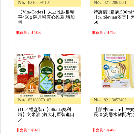
No.
No.
82105091101
42112061321
【Vita-Codes】大豆胜肽群精
特惠價!(箱購.500ml*
華450g 陳月卿真心推薦.增加
【法國evian依雲
蛋
50
非會員：
＄1800
非會員：
＄750
No.
No.
82108070102
82113052403
(1L／禮盒裝)【Olitalia奧利
【船井funcare】
塔】玄米油 (義大利原裝進口
長凍(高酵水解配方)(
／
非會員：
＄320
非會員：
＄450