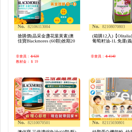
No.
No.
82106113004
82108070803
搶購價(晶采金盞花葉黃素)澳
(箱購12入)【Olital
佳寶Blackmores (60顆)效期20
葡萄籽油-1L 免運(
非會員：
＄620
非會員：
＄4140
教材金：＄ 19
No.
No.
82110070501
82115030801