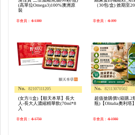
澳佳寶 三倍濃縮魚油(60顆/瓶)
絲聚蛋白機能粉_幼
(高單位Omega3)100%澳洲原
（30包/盒) 效期至202
裝
非會員：
＄1380
非會員：
＄399
No.
No.
82107111205
82113070502
(女方/1盒)【順天本草】長大
超值搶購價!(箱購.2瓶
人-長大人濃縮精華飲(70ml*8
瓶)【Olitalia奧利
入
非會員：
＄1750
非會員：
＄1980