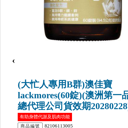
‹
(大忙人專用B群)澳佳寶
lackmores(60錠)(澳洲第一
總代理公司貨效期20280228
有助身體代謝及肌肉功能
82106113005
商品編號