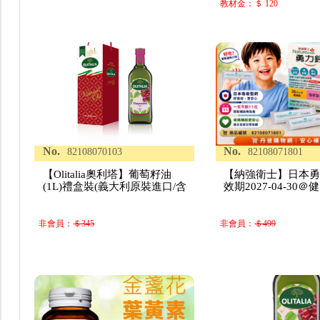
教材金：＄ 120
No.
No.
82108070103
82108071801
【Olitalia奧利塔】葡萄籽油
【納強衛士】日本勇力
(1L)禮盒裝(義大利原裝進口/含
效期2027-04-30
非會員：
＄345
非會員：
＄499