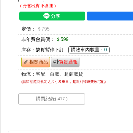
( 丹爸出貨.不含運 )
定價：
＄795
非年費會員價：
＄599
庫存：
缺貨暫停下訂
購物車內數量：
0
相關商品
買貴通報
物流：
宅配、自取、超商取貨
(請留意超商規定之尺寸及重量，超過則補運費改宅配)