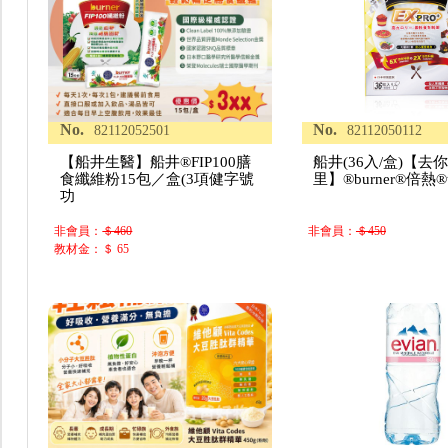
No.
No.
82112052501
82112050112
【船井生醫】船井®FIP100膳
船井(36入/盒)【去
食纖維粉15包／盒(3項健字號
里】®burner®倍
功
非會員：
＄460
非會員：
＄450
教材金：＄ 65