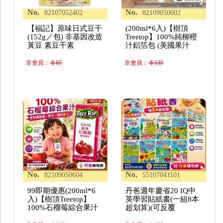
No.
No.
82107052402
82109050602
【福記】原味日式豆干
(200ml*6入)【樹頂
(152g／包) 非基因改造
Treetop】100%純柳橙
黃豆 素豆干素
汁鋁箔包 (美國果汁
非會員：
＄85
非會員：
＄135
No.
No.
82109050604
55107041101
99即期優惠(200ml*6
丹爸週年慶省20 IQ中
入)【樹頂Treetop】
英學習貼紙書(一組8本
100%石榴莓綜合果汁
超划算)(可反覆