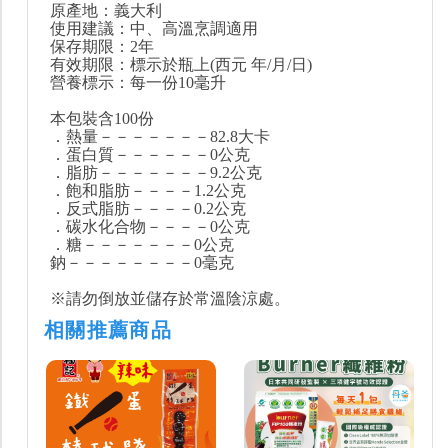
原產地：義大利
使用建議：中、高溫烹調適用
保存期限：2年
有效期限：標示於瓶上(西元 年/月/日)
營養標示：每一份10毫升
本包裝含100份
．熱量－－－－－－－82.8大卡
．蛋白質－－－－－－0公克
．脂肪－－－－－－－9.2公克
．飽和脂肪－－－－1.2公克
．反式脂肪－－－－0.2公克
．碳水化合物－－－－0公克
．糖－－－－－－－0公克
鈉－－－－－－－－0毫克
※請勿倒放並儲存於常溫陰涼處。
相關推薦商品