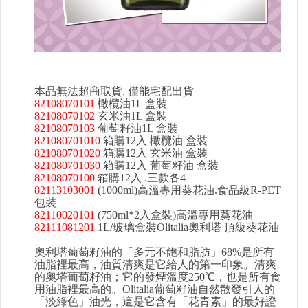
本品無法超商取貨. 僅能宅配出貨
82108070101
橄欖油1L 盒裝
82108070102
玄米油1L 盒裝
82108070103
葡萄籽油1L 盒裝
821080701010
箱購12入 橄欖油 盒裝
821080701020
箱購12入 玄米油 盒裝
821080701030
箱購12入 葡萄籽油 盒裝
82108070100
箱購12入 .三款各4
82113103001
(1000ml)高溫專用葵花油.食品級R-PET
包裝
82110020101
(750ml*2入盒裝)高溫專用葵花油
82111081201
1L/玻璃盒裝Olitalia奧利塔 頂級葵花油
奧利塔葡萄籽油的「多元不飽和脂肪」68%是所有
油脂裡最高，油質清爽是它給人的第一印象。清爽
的奧塔葡萄籽油；它的發煙溫度250℃，也是所有食
用油脂裡最高的。Olitalia葡萄籽油自然散發引人的
「淡綠色」油光，這是它含有「花青素」的最好證