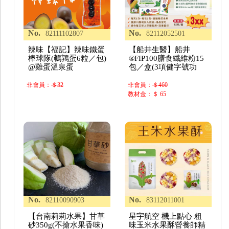
No.
No.
82111102807
82112052501
辣味【福記】辣味鐵蛋
【船井生醫】船井
棒球隊(鵪鶉蛋6粒／包)
®FIP100膳食纖維粉15
@雞蛋溫泉蛋
包／盒(3項健字號功
非會員：
＄32
非會員：
＄460
教材金：＄ 65
No.
No.
82110090903
83112011001
【台南莉莉水果】甘草
星宇航空 機上點心 粗
砂350g(不搶水果香味)
味玉米水果酥營養師精