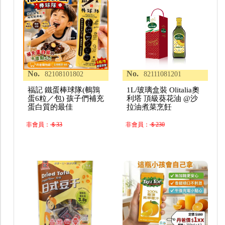
No.
No.
82108101802
82111081201
福記 鐵蛋棒球隊(鵪鶉
1L/玻璃盒裝 Olitalia奧
蛋6粒／包) 孩子們補充
利塔 頂級葵花油 @沙
蛋白質的最佳
拉油煮菜烹飪
非會員：
＄33
非會員：
＄230