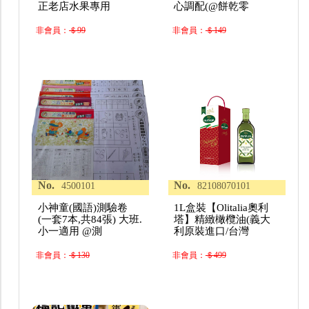
正老店水果專用
心調配(@餅乾零
非會員：
＄99
非會員：
＄149
No.
No.
4500101
82108070101
小神童(國語)測驗卷
1L盒裝【Olitalia奧利
(一套7本,共84張) 大班.
塔】精緻橄欖油(義大
小一適用 @測
利原裝進口/台灣
非會員：
＄130
非會員：
＄499