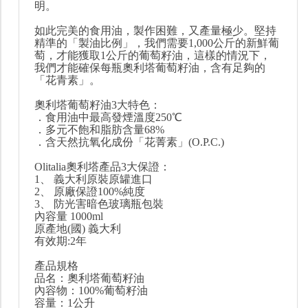
明。
如此完美的食用油，製作困難，又產量極少。堅持
精準的「製油比例」，我們需要1,000公斤的新鮮葡
萄，才能獲取1公斤的葡萄籽油，這樣的情況下，
我們才能確保每瓶奧利塔葡萄籽油，含有足夠的
「花青素」。
奧利塔葡萄籽油3大特色：
．食用油中最高發煙溫度250℃
．多元不飽和脂肪含量68%
．含天然抗氧化成份「花菁素」(O.P.C.)
Olitalia奧利塔產品3大保證：
1、 義大利原裝原罐進口
2、 原廠保證100%純度
3、 防光害暗色玻璃瓶包裝
內容量 1000ml
原產地(國) 義大利
有效期:2年
產品規格
品名：奧利塔葡萄籽油
內容物：100%葡萄籽油
容量：1公升