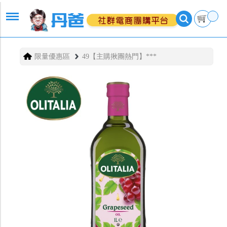
限量優惠區
49【主購揪團熱門】***