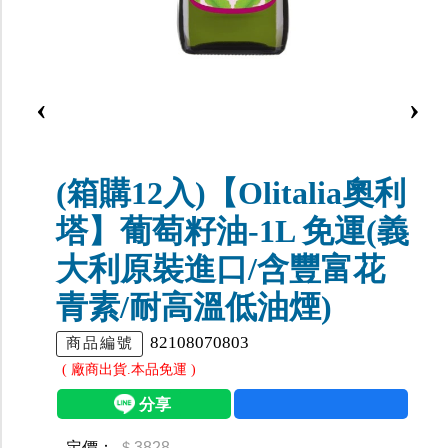
‹
›
(箱購12入)【Olitalia奧利
塔】葡萄籽油-1L 免運(義
大利原裝進口/含豐富花
青素/耐高溫低油煙)
82108070803
商品編號
( 廠商出貨.本品免運 )
定價：
＄3828