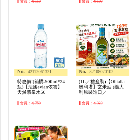
非會員：
＄119
非會員：
＄199
No.
No.
42112061321
82108070102
特惠價!(箱購.500ml*24
(1L／禮盒裝)【Olitalia
瓶)【法國evian依雲】
奧利塔】玄米油 (義大
天然礦泉水50
利原裝進口／
非會員：
＄750
非會員：
＄320