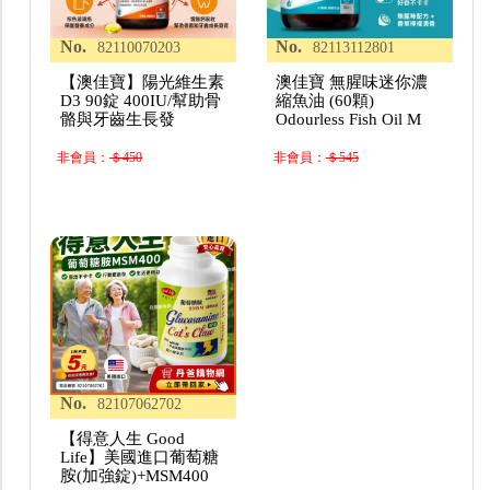
No.
No.
82110070203
82113112801
【澳佳寶】陽光維生素
澳佳寶 無腥味迷你濃
D3 90錠 400IU/幫助骨
縮魚油 (60顆)
骼與牙齒生長發
Odourless Fish Oil M
非會員：
＄450
非會員：
＄545
No.
82107062702
【得意人生 Good
Life】美國進口葡萄糖
胺(加強錠)+MSM400