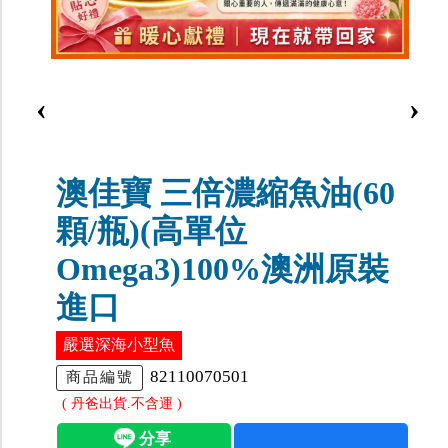
‹
›
澳佳寶 三倍濃縮魚油(60
顆/瓶)(高單位
Omega3)100%澳洲原裝
進口
嚴選深海小型魚
82110070501
商品編號
( 丹爸出貨.不含運 )