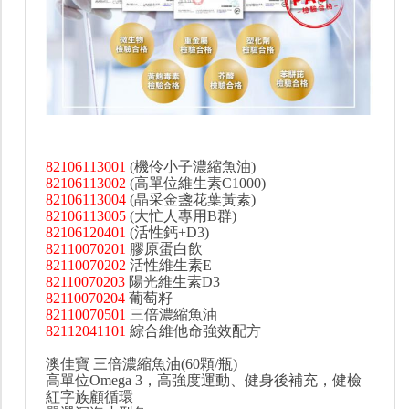
82106113001
(機伶小子濃縮魚油)
82106113002
(高單位維生素C1000)
82106113004
(晶采金盞花葉黃素)
82106113005
(大忙人專用B群)
82106120401
(活性鈣+D3)
82110070201
膠原蛋白飲
82110070202
活性維生素E
82110070203
陽光維生素D3
82110070204
葡萄籽
82110070501
三倍濃縮魚油
82112041101
綜合維他命強效配方
澳佳寶 三倍濃縮魚油(60顆/瓶)
高單位Omega 3，高強度運動、健身後補充，健檢
紅字族顧循環