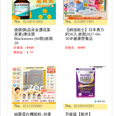
No.
No.
82106113004
82108071801
搶購價(晶采金盞花葉
【納強衛士】日本勇力
黃素)澳佳寶
鈣30入.效期2027-04-
Blackmores (60顆)效期
30＠健康營養品
20
非會員：
＄620
非會員：
＄499
教材金：＄ 19
No.
No.
82115030801
82109110303
絲聚蛋白機能粉_幼童
升級版【船井】