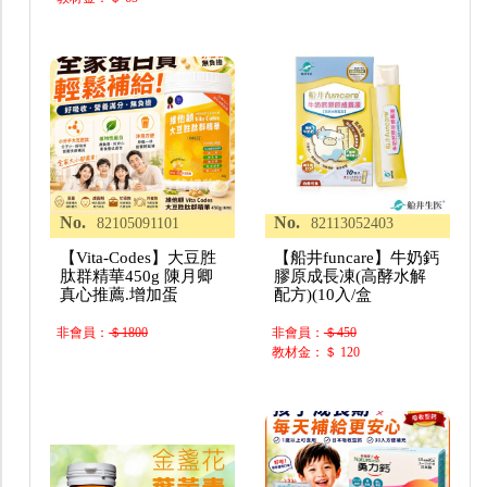
No.
No.
82105091101
82113052403
【Vita-Codes】大豆胜
【船井funcare】牛奶鈣
肽群精華450g 陳月卿
膠原成長凍(高酵水解
真心推薦.增加蛋
配方)(10入/盒
非會員：
＄1800
非會員：
＄450
教材金：＄ 120