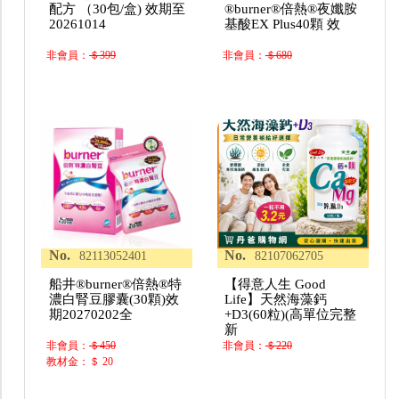
配方 （30包/盒) 效期至
®burner®倍熱®夜孅胺
20261014
基酸EX Plus40顆 效
非會員：
＄399
非會員：
＄680
No.
No.
82113052401
82107062705
船井®burner®倍熱®特
【得意人生 Good
濃白腎豆膠囊(30顆)效
Life】天然海藻鈣
期20270202全
+D3(60粒)(高單位完整
新
非會員：
＄450
非會員：
＄220
教材金：＄ 20