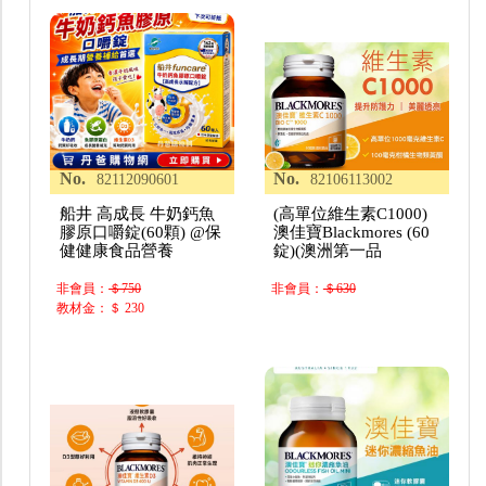
No.
No.
82112090601
82106113002
船井 高成長 牛奶鈣魚
(高單位維生素C1000)
膠原口嚼錠(60顆) @保
澳佳寶Blackmores (60
健健康食品營養
錠)(澳洲第一品
非會員：
＄750
非會員：
＄630
教材金：＄ 230