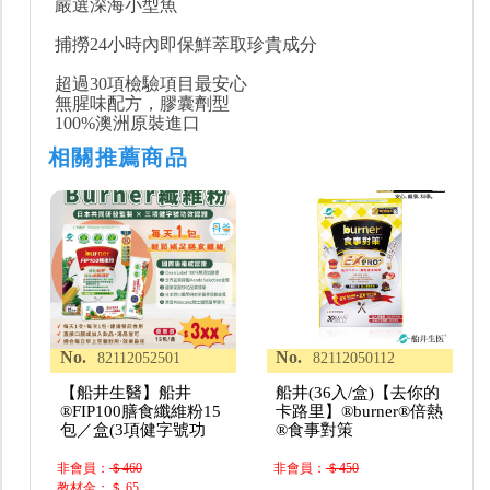
嚴選深海小型魚
捕撈24小時內即保鮮萃取珍貴成分
超過30項檢驗項目最安心
無腥味配方，膠囊劑型
100%澳洲原裝進口
相關推薦商品
No.
No.
82112052501
82112050112
【船井生醫】船井
船井(36入/盒)【去你的
®FIP100膳食纖維粉15
卡路里】®burner®倍熱
包／盒(3項健字號功
®食事對策
非會員：
＄460
非會員：
＄450
教材金：＄ 65