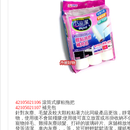
42105021106
滾筒式膠粘拖把
42105021107
補充包
針對灰塵、毛髮及較大顆粒粘著力比同級產品更強，靜
物，使用後不會留殘膠;使用後可直立放置或吊掛收納不
寵物掉毛、難掃灰塵頭髮、打碎的玻璃碎片、床舖棉放
發等清潔、車內灰塵．．等，皆可輕輕鬆鬆清潔，膠紙