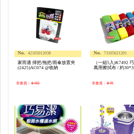
No.
No.
42105012038
73105021201
家而適 掃把/拖把/雨傘放置夾
（一組5入)K7492 
(2425)AC074 @收納
萬用擦拭布 / 約30*3
非會員：
＄102
非會員：
＄95