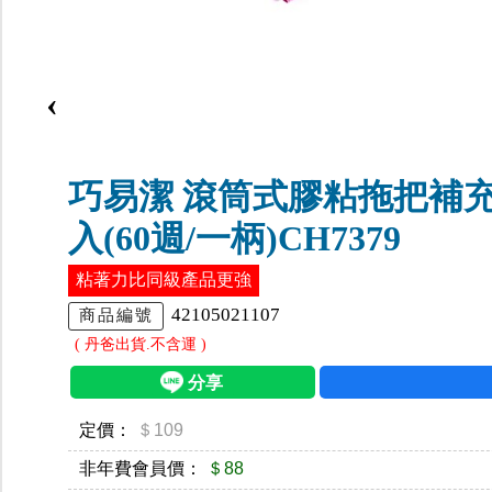
‹
巧易潔 滾筒式膠粘拖把補充
入(60週/一柄)CH7379
粘著力比同級產品更強
42105021107
商品編號
( 丹爸出貨.不含運 )
定價：
＄109
非年費會員價：
＄88