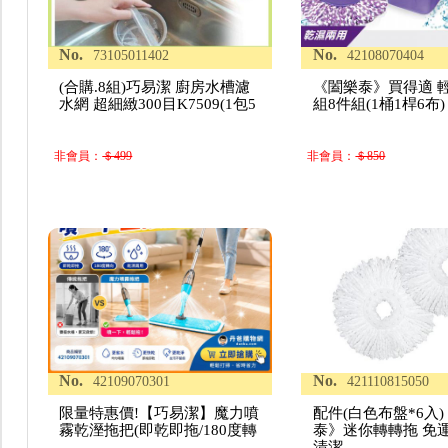
No.
No.
73105011402
42108070404
(合購.8組)巧易潔 廚房水槽濾
《闔樂泰》買得適 
水網 超細緻300目K7509(1包5
組8件組(1桶1桿6布)
非會員：
＄499
非會員：
＄850
No.
No.
42109070301
421110815050
限量特惠價!【巧易潔】魔力噴
配件(白色布盤*6入
霧乾溼拖把(即乾即拖/180度轉
泰》迷你轉轉拖 免運
清潔