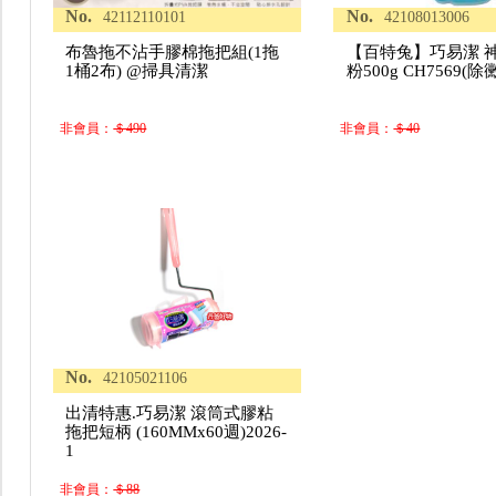
No.
No.
42112110101
42108013006
布魯拖不沾手膠棉拖把組(1拖
【百特兔】巧易潔 
1桶2布) @掃具清潔
粉500g CH7569
非會員：
＄490
非會員：
＄40
No.
42105021106
出清特惠.巧易潔 滾筒式膠粘
拖把短柄 (160MMx60週)2026-
1
非會員：
＄88