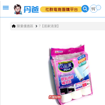
限量優惠區
7【居家清潔】