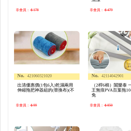
非會員：
＄178
非會員：
＄479
No.
No.
421060321020
42114042901
出清優惠價(1包6入)乾濕兩用
（2桿6棉）闔樂泰 
伸縮拖把神器組的(替換布)(不
王無痕PVA百葉拖104
免
非會員：
＄99
非會員：
＄850