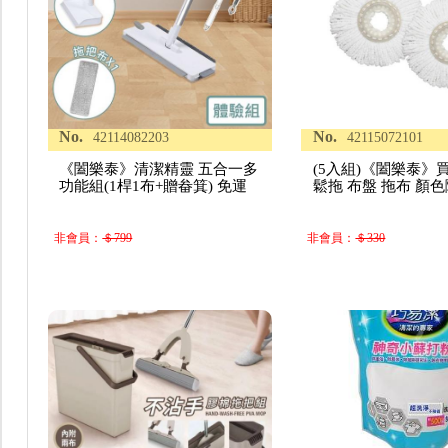
No.
No.
42114082203
42115072101
《闔樂泰》清潔精靈 五合一多
(5入組)《闔樂泰》
功能組(1桿1布+贈畚箕) 免運
鬆拖 布盤 拖布 顏色
非會員：
＄799
非會員：
＄330