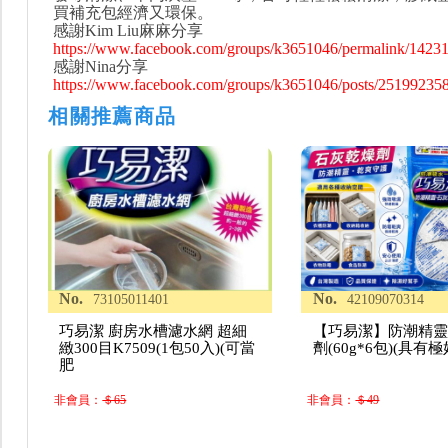
買補充包經濟又環保。
感謝Kim Liu麻麻分享
https://www.facebook.com/groups/k3651046/permalink/1423
感謝Nina分享
https://www.facebook.com/groups/k3651046/posts/25199235
相關推薦商品
No.
No.
73105011401
42109070314
巧易潔 廚房水槽濾水網 超細
【巧易潔】防潮精靈
緻300目K7509(1包50入)(可當
劑(60g*6包)(具有
肥
非會員：
＄65
非會員：
＄49