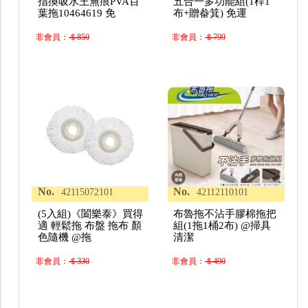
指換吸水王無痕PVA百
五合一多功能組(1桿1
葉拖10464619 免
布+贈畚箕) 免運
非會員：
＄850
非會員：
＄799
No.
No.
42115072101
42112110101
(5入組)《闔樂泰》買得
布魯拖不沾手膠棉拖把
適 輕鬆拖 布盤 拖布 顏
組(1拖1桶2布) @掃具
色隨機 @拖
清潔
非會員：
＄330
非會員：
＄490