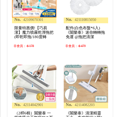
No.
No.
42109070301
421110815050
限量特惠價!【巧易
配件(白色布盤*6入)
潔】魔力噴霧乾溼拖把
《闔樂泰》迷你轉轉拖
(即乾即拖/180度轉
免運 @拖把清潔
非會員：
＄178
非會員：
＄479
No.
No.
42114042901
42114082203
（2桿6棉）闔樂泰 一
《闔樂泰》清潔精靈