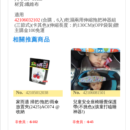
材質:纖維布
適用
42106032102
(合購，6入)乾濕兩用伸縮拖把神器組
(三節式)(卡其色)(伸縮長度：約130CM)(OPP袋裝)贈
主購金100免運
相關推薦商品
No.
No.
42105012038
42106081501
家而適 掃把/拖把/雨傘
兒童安全座椅睡覺保護
放置夾(2425)AC074 @
帶(不挑色)(孩童打瞌睡
收納
神器!)
非會員：
＄102
非會員：
＄45