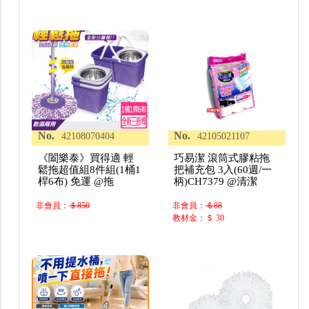
No.
No.
42108070404
42105021107
《闔樂泰》買得適 輕
巧易潔 滾筒式膠粘拖
鬆拖超值組8件組(1桶1
把補充包 3入(60週/一
桿6布) 免運 @拖
柄)CH7379 @清潔
非會員：
＄850
非會員：
＄88
教材金：＄ 30