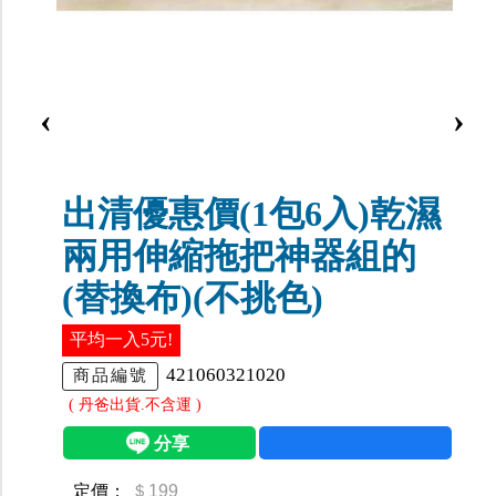
‹
›
出清優惠價(1包6入)乾濕
兩用伸縮拖把神器組的
(替換布)(不挑色)
平均一入5元!
421060321020
商品編號
( 丹爸出貨.不含運 )
定價：
＄199