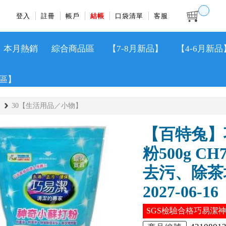
登入
註冊
帳戶
結帳
口袋清單
客服
本月熱銷
綜合商品區
【7-8月新品】
【4-6月新品
區】
30【生活用品／小物】
【百特兔】
粉500g C
去污、除茶
2027-06-16
SGS檢驗合格巧易潔