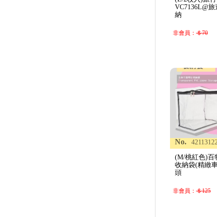
VC7136L
納
非會員：
＄70
No.
4211312
(M/桃紅色)
收納袋(精緻
頭
非會員：
＄125