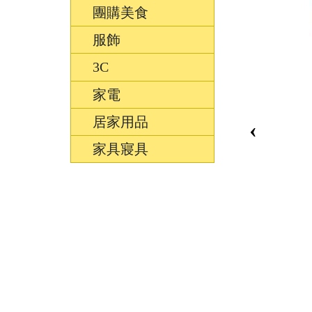
團購美食
服飾
3C
家電
居家用品
‹
家具寢具