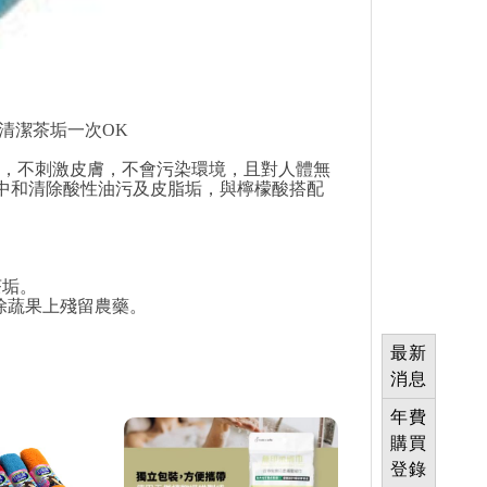
ˋ清潔茶垢一次OK
性，不刺激皮膚，不會污染環境，且對人體無
中和清除酸性油污及皮脂垢，與檸檬酸搭配
茶垢。
除蔬果上殘留農藥。
最新
消息
年費
購買
登錄