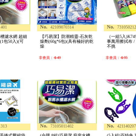
No.
No.
1401
42109070314
73105021
水槽濾水網 超細
【巧易潔】防潮精靈-石灰乾
（一組5入)K74
(1包50入)(可
燥劑(60g*6包)(具有極好的乾
事萬用擦拭布 / 約
燥
不挑
非會員：
＄49
非會員：
＄95
No.
No.
1313
73105011402
42114020
旅行手捲式壓縮袋
(合購.8組)巧易潔 廚房水槽
(5入組)百特兔