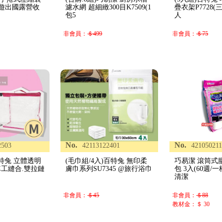
@旅遊出國露營收
濾水網 超細緻300目K7509(1
疊衣架P7728
包5
人
非會員：
＄499
非會員：
＄75
No.
No.
2503
42113122401
42105021
百特兔 立體透明
(毛巾組/4入)百特兔 無印柔
巧易潔 滾筒式
車工縫合.雙拉鏈
膚巾系列SU7345 @旅行浴巾
包 3入(60週/一柄
清潔
非會員：
＄45
非會員：
＄88
教材金：＄ 30