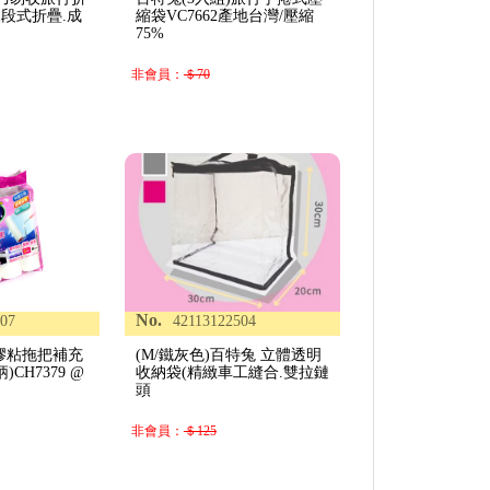
(三段式折疊.成
縮袋VC7662產地台灣/壓縮
75%
非會員：
＄70
No.
107
42113122504
膠粘拖把補充
(M/鐵灰色)百特兔 立體透明
)CH7379 @
收納袋(精緻車工縫合.雙拉鏈
頭
非會員：
＄125