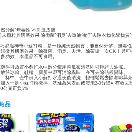
然分解ˋ無毒性ˋ不刺激皮膚,
粉末顆粒具研磨效果,除黴菌ˋ消臭ˋ去重油油汙ˋ去除衣物化學物質
格巧易潔神奇小蘇打粉，是一種純天然物質，能自然分解、無毒
粒細微具研磨效果，除黴菌、消臭、去污、除茶垢一次OK！另可
更多功效，本產品不可食用。
膩碗盤可放置小蘇打水中數分鐘用菜瓜布清洗即可輕鬆去油膩。
置放於冰箱、鞋櫃、廁所中即可消除異味，亦可去除砧板異味。
垢：杯中、壺中倒入小蘇打水過夜後清洗，輕輕鬆鬆去除咖啡與
加入一匙小蘇打粉攪拌，洗滌蔬果表面或浸泡2-3分鐘可有效去
00公克正負5%
商品