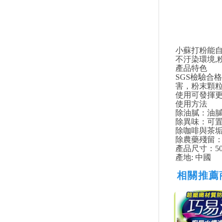
書籍
雜誌
文具
小蘇打粉能自
玩具
不汙染環境,
產品特色
美妝
SGS檢驗合
保健
害，粉末顆
使用可發揮
服飾
使用方法
除油膩：油
除異味：可
除咖啡與茶
除農藥殘留：
產品尺寸：5
產地: 中國
相關推薦