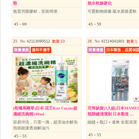
墊
脫水乾燥硬化
無需另購膠材，安裝簡便
可愛動物插畫.吸水膨脹柔軟
45 ~ 69
45 ~ 59
25 .
26 .
No
: 42113090512
數量
:10
No
: 42114041801
數量
:1
限量優惠
溫和不傷手
限量優惠
日本製造，品質保
(柑橘馬鞭草)日本 花王Kao Cucute超
完售缺貨(3入組)日本MAMEI
濃縮洗碗精240ml
瓶隙縫清潔刷 日本製造 ....
容易沖洗，只需一滴，超溶油水解泡
細縫＋瓶口＋邊角 全面清潔
泡就能滲透崩解油污
45 ~ 55
45 ~ 55