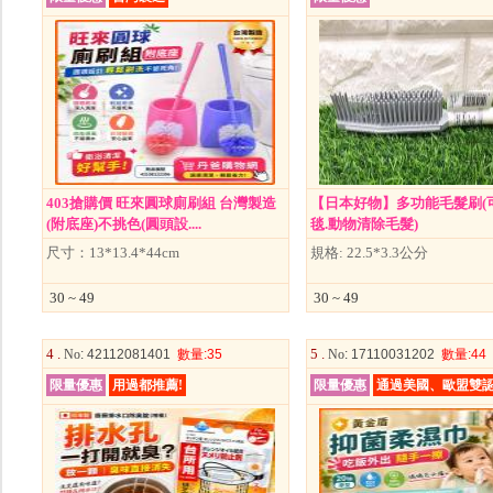
403搶購價 旺來圓球廁刷組 台灣製造
【日本好物】多功能毛髮刷(
(附底座)不挑色(圓頭設....
毯.動物清除毛髮)
尺寸：13*13.4*44cm
規格: 22.5*3.3公分
30 ~ 49
30 ~ 49
4 .
5 .
No
: 42112081401
數量
:35
No
: 17110031202
數量
:44
限量優惠
用過都推薦!
限量優惠
通過美國、歐盟雙