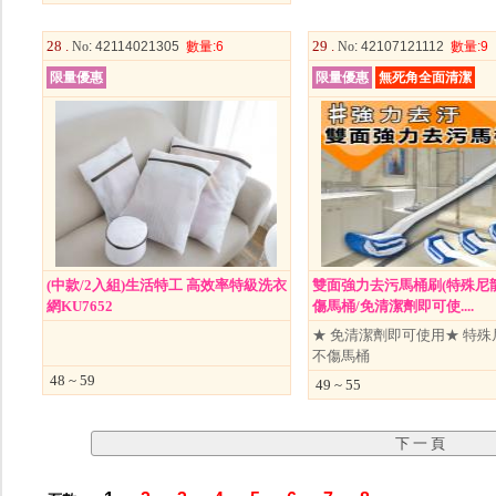
28 .
29 .
No
: 42114021305
數量
:6
No
: 42107121112
數量
:9
限量優惠
限量優惠
無死角全面清潔
(中款/2入組)生活特工 高效率特級洗衣
雙面強力去污馬桶刷(特殊尼
網KU7652
傷馬桶/免清潔劑即可使....
★ 免清潔劑即可使用★ 特殊
不傷馬桶
48 ~ 59
49 ~ 55