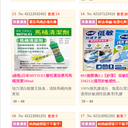
13 .
14 .
No
: 42112032401
數量
:14
No
: 42107122410
數量
:缺
限量優惠
重症馬桶必備良藥
限量優惠
耐油/耐鹼/無塑化劑
(綠瓶)日本MITSUEI 酸性重垢專用馬
801搶購價(L)【妙潔】 低
桶清潔500ml
336212(適用於敏感性....
強力潔白殺菌又除臭，清除馬桶內側
100%無乳膠成分、無蛋白質
黃垢
適用於敏感性肌膚/對乳膠
38 ~ 48
39 ~ 49
16 .
17 .
No
: 42113091201
數量
:6
No
: 42113091202
數量
:7
限量優惠
純棉絨裡吸汗不黏手!
限量優惠
純棉絨裡吸汗不黏手