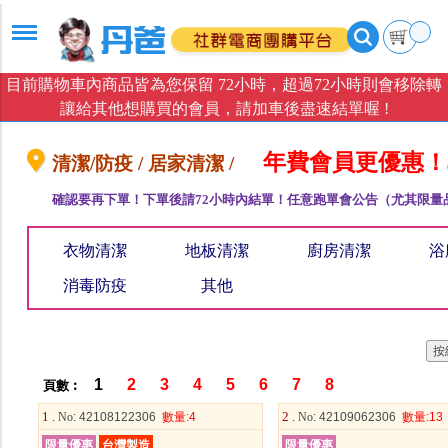
目前購物車內商品皆為您保留 72小時，超過72小時則會移除轉
讓給其他想購買的會員，請加車後盡速結單喔 !
年費會員更優惠！
清潔/防疫 / 居家清潔 /
確認要再下單！下單後請72小時內結單！任意跑單會公告（尤其限量
衣物清潔
地板清潔
廚房清潔
浴
消毒防疫
其他
1
2
3
4
5
6
7
8
頁數︰
1 .
2 .
No
: 42108122306
數量
:4
No
: 42109062306
數量
:13
限量優惠
台灣製造
限量優惠