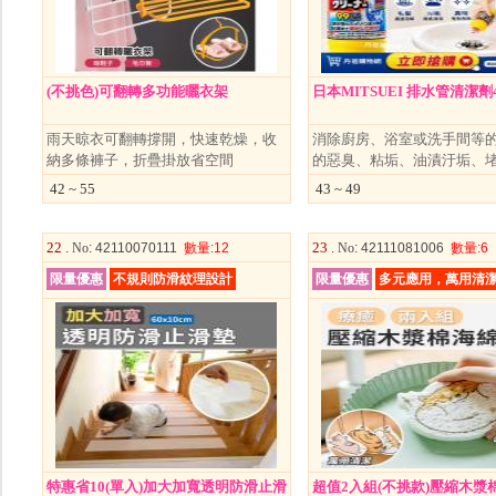
(不挑色)可翻轉多功能曬衣架
日本MITSUEI 排水管清潔劑4
雨天晾衣可翻轉撐開，快速乾燥，收
消除廚房、浴室或洗手間等
納多條褲子，折疊掛放省空間
的惡臭、粘垢、油漬汙垢、
42 ~ 55
43 ~ 49
22 .
23 .
No
: 42110070111
數量
:12
No
: 42111081006
數量
:6
限量優惠
不規則防滑紋理設計
限量優惠
多元應用，萬用清
特惠省10(單入)加大加寬透明防滑止滑
超值2入組(不挑款)壓縮木漿