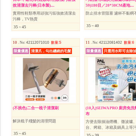
效清潔去污棒(日本製)....
59)180目／20*30CM產地....
實用性鞋類專用頑強污垢強效清潔去
防止排水管阻塞 濾杯不黏稠
污棒，TV熱賣
35 ~ 40
35 ~ 45
10 .
11 .
No
: 42112071010
數量
:5
No
: 42112081402
數量
:6
限量優惠
清潔爪，勾出纏繞的毛髮
限量優惠
只需用水即可去除
(不挑色)二合一梳子清潔刷
(10入)SEIWA PRO 廚房
布
解決梳子殘髮的清理問題
方便去除抽油煙機、微波爐
台、烤箱、冰箱及鍋具上等
35 ~ 45
35 ~ 39