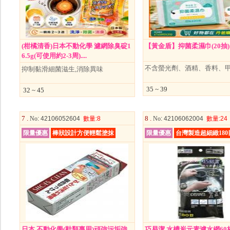
(柑橘清香)日本不動化學 濾網除臭碇1
【黃金盾】抑菌柔濕巾(20抽)
6.5g(可使用約2-3周)....
不含螢光劑、酒精、香料、
抑制黏滑細菌滋生,消除異味
35 ~ 39
32 ~ 45
7 .
8 .
No
: 42106052604
數量
:8
No
: 42106062004
數量
:24
限量優惠
棒狀設計方便輕鬆塗抹
限量優惠
台灣製造超細緻180
日本 不動化學(鞋類專用)頑強污垢強
巧易潔 水槽炭元素濾水網60枚