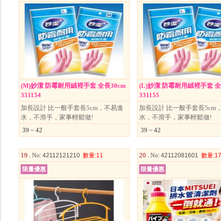
(M)妙潔 防霉耐用絨裡手套 全長30cm
(L)妙潔 防霉耐用絨裡手套 全
331154
331155
加長設計 比一般手套長5cm，不易進
加長設計 比一般手套長5cm
水，不滑手，家事輕鬆做!
水，不滑手，家事輕鬆做!
39 ~ 42
39 ~ 42
19 .
20 .
No
: 42112121210
數量
:11
No
: 42112081601
數量
:1
限量優惠
限量優惠