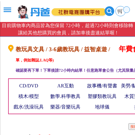
目前購物車內商品皆為您保留 72小時，超過72小時則會移除轉
讓給其他想購買的會員，請加車後盡速結單喔 !
年費會
教玩具文具 / 3-6歲教玩具 / 益智桌遊 /
單，例如雜誌.LAQ等)
確認要再下單！下單後請72小時內結單！任意跑單會公告（尤其限量
CD/DVD
AR互動
故事機/有聲書
美勞/
積木/模型
數學.科學教具
塑膠類教玩具
木質
戲水/洗澡玩具
樂器/音樂玩具
地球儀