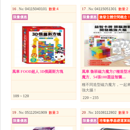
16 .
17 .
No
: 04115040101
數量
:4
No
: 04115051301
數量
:2
限量優惠
限量優惠
激發立體空間概念
風車 FOOD超人 3D俄羅斯方塊
風車 魯班磁力魔方(7種造型
魔方、54張108題益智圖....
種不同造型磁力魔方，一起
強大腦！
109 ~ 120
220 ~ 235
19 .
20 .
No
: 05112041909
數量
:3
No
: 10108112802
數量
:9
限量優惠
限量優惠
培養數學基礎運算