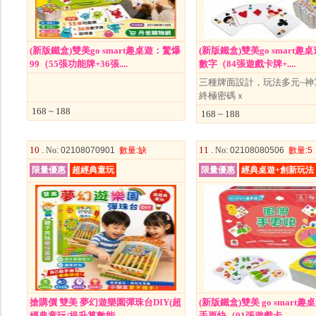
(新版鐵盒)雙美go smart趣桌遊：驚爆
(新版鐵盒)雙美go smart趣
99（55張功能牌+36張....
數字（84張遊戲卡牌+....
三種牌面設計，玩法多元~神
終極密碼ｘ
168 ~ 188
168 ~ 188
10 .
11 .
No
: 02108070901
數量
:缺
No
: 02108080506
數量
:5
限量優惠
超經典童玩
限量優惠
經典桌遊+創新玩法
搶購價 雙美 夢幻遊樂園彈珠台DIY(超
(新版鐵盒)雙美 go smart
經典童玩/提升算數能....
手更快（91張遊戲卡....