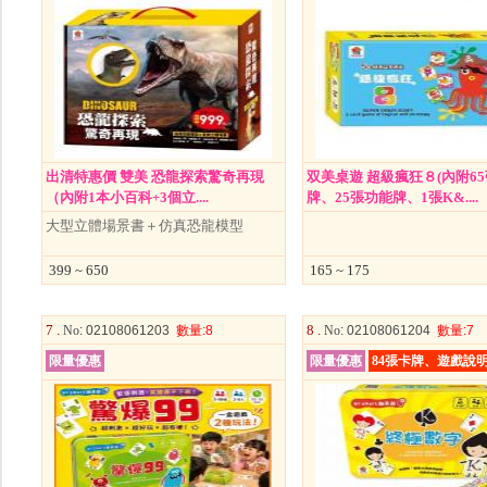
出清特惠價 雙美 恐龍探索驚奇再現
双美桌遊 超級瘋狂８(內附6
（內附1本小百科+3個立....
牌、25張功能牌、1張K&....
大型立體場景書＋仿真恐龍模型
399 ~ 650
165 ~ 175
7 .
8 .
No
: 02108061203
數量
:8
No
: 02108061204
數量
:7
限量優惠
限量優惠
84張卡牌、遊戲說