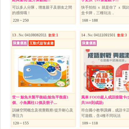
可以多人分隊，增進親子及朋友之間
快手拍拍 ｘ 就是你了 ｘ 我
的感情哦！
盒卡牌，三種玩法，
220 ~ 250
168 ~ 188
13 .
14 .
No
: 04108062011
數量
:1
No
: 04111091501
數量
:3
限量優惠
互動式益智桌遊
限量優惠
世一 鯨魚木製平衡組(鯨魚平衡座1
風車 FOOD超人成語接龍卡(含
個、小魚圓柱12個及骰子....
共360則成語)
訓練空間概念及視覺觀察/提升耐心及
符合國小教學課綱，成語卡
專注力
可遊戲，含4種不同玩法
120 ~ 155
109 ~ 118