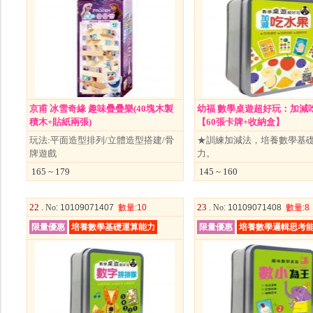
京甫 冰雪奇緣 趣味疊疊樂(40塊木製
幼福 數學桌遊超好玩：加減
積木+貼紙兩張)
【60張卡牌+收納盒】
玩法:平面造型排列/立體造型搭建/骨
★訓練加減法，培養數學基
牌遊戲
力。
165 ~ 179
145 ~ 160
22 .
23 .
No
: 10109071407
數量
:10
No
: 10109071408
數量
:8
限量優惠
培養數學基礎運算能力
限量優惠
培養數學邏輯思考