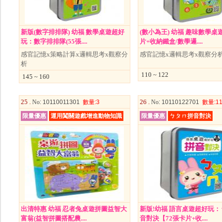
新版(數字排排隊) 幼福 數學桌遊超好
(數小為王) 幼福 趣味數學桌遊
玩：數字排排隊(55張....
片+收納鐵盒/數學邏....
感官記憶x策略計算x邏輯思考x觀察分
感官記憶x邏輯思考x觀察分
析
110 ~ 122
145 ~ 160
25 .
26 .
No
: 10110011301
數量
:3
No
: 10110122701
數量
:1
限量優惠
運用闖關遊戲增進動物知識
限量優惠
ㄅㄆㄇ拼音對決
出清特惠 幼福 忍者兔桌遊拼圖益智大
新版!幼福 語言桌遊超好玩
富翁(益智拼圖搭配農....
音對決【72張卡片+收....