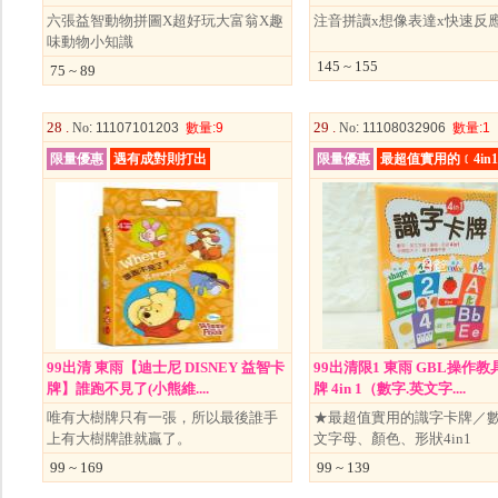
六張益智動物拼圖X超好玩大富翁X趣
注音拼讀x想像表達x快速反
味動物小知識
145 ~ 155
75 ~ 89
28 .
29 .
No
: 11107101203
數量
:9
No
: 11108032906
數量
:1
限量優惠
遇有成對則打出
限量優惠
最超值實用的﹝4in
99出清 東雨【迪士尼 DISNEY 益智卡
99出清限1 東雨 GBL操作教
牌】誰跑不見了(小熊維....
牌 4in 1（數字.英文字....
唯有大樹牌只有一張，所以最後誰手
★最超值實用的識字卡牌／
上有大樹牌誰就贏了。
文字母、顏色、形狀4in1
99 ~ 169
99 ~ 139