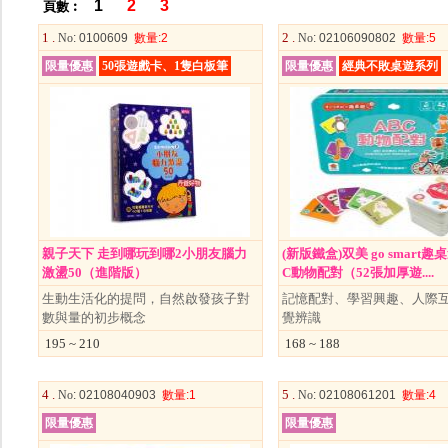
1
2
3
頁數︰
1 .
2 .
No
: 0100609
數量
:2
No
: 02106090802
數量
:5
限量優惠
50張遊戲卡、1隻白板筆
限量優惠
經典不敗桌遊系列
親子天下 走到哪玩到哪2小朋友腦力
(新版鐵盒)双美 go smart趣
激盪50（進階版）
C動物配對（52張加厚遊....
生動生活化的提問，自然啟發孩子對
記憶配對、學習興趣、人際
數與量的初步概念
覺辨識
195 ~ 210
168 ~ 188
4 .
5 .
No
: 02108040903
數量
:1
No
: 02108061201
數量
:4
限量優惠
限量優惠