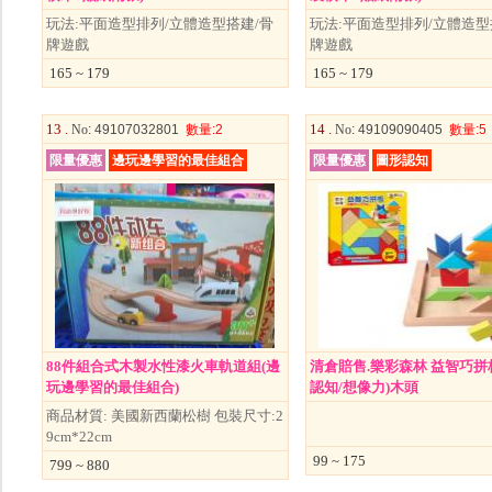
玩法:平面造型排列/立體造型搭建/骨
玩法:平面造型排列/立體造型
牌遊戲
牌遊戲
165 ~ 179
165 ~ 179
13 .
14 .
No
: 49107032801
數量
:2
No
: 49109090405
數量
:5
限量優惠
邊玩邊學習的最佳組合
限量優惠
圖形認知
88件組合式木製水性漆火車軌道組(邊
清倉賠售.樂彩森林 益智巧拼
玩邊學習的最佳組合)
認知/想像力)木頭
商品材質: 美國新西蘭松樹 包裝尺寸:2
9cm*22cm
99 ~ 175
799 ~ 880