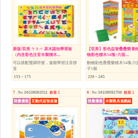
新版!双美 ㄅㄆㄇ 原木認知學習板
【双美】彩色益智疊疊樂 動
（內含彩色注音木製積木....
物彩色積木54塊+六面....
可以搭配聲調符號，進階學習注音拼
動物彩色疊疊樂積木54塊/六
音
子1個
155 ~ 175
229 ~ 245
7 .
8 .
No
: 04108062011
數量
:1
No
: 04108092706
數量
:1
限量優惠
互動式益智桌遊
限量優惠
木製教具遊戲組