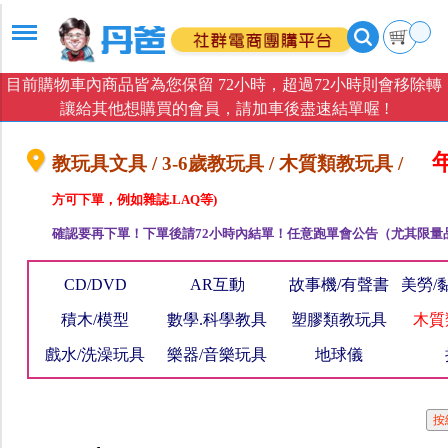
目前購物車內商品皆為您保留 72小時，超過72小時則會移除轉
讓給其他想購買的會員，請加車後盡速結單喔 !
年
教玩具文具 / 3-6歲教玩具 / 木質類教玩具 /
方可下單，例如雜誌.LAQ等)
確認要再下單！下單後請72小時內結單！任意跑單會公告（尤其限量
CD/DVD
AR互動
故事機/有聲書
美勞/
積木/模型
數學.科學教具
塑膠類教玩具
木質
戲水/洗澡玩具
樂器/音樂玩具
地球儀