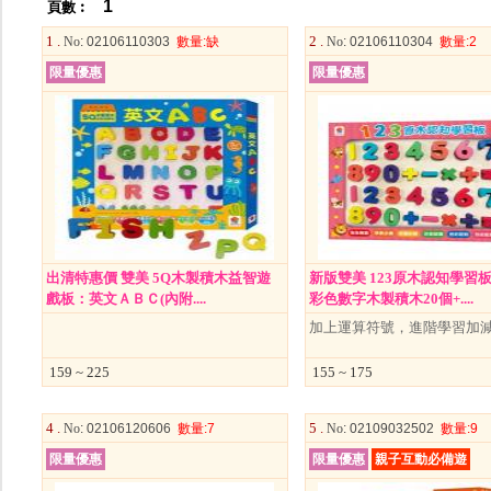
1
頁數︰
1 .
2 .
No
: 02106110303
數量
:缺
No
: 02106110304
數量
:2
限量優惠
限量優惠
出清特惠價 雙美 5Q木製積木益智遊
新版雙美 123原木認知學習
戲板：英文ＡＢＣ(內附....
彩色數字木製積木20個+....
加上運算符號，進階學習加
159 ~ 225
155 ~ 175
4 .
5 .
No
: 02106120606
數量
:7
No
: 02109032502
數量
:9
限量優惠
限量優惠
親子互動必備遊