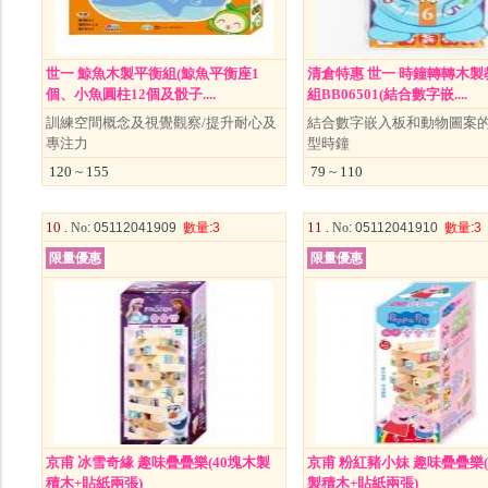
世一 鯨魚木製平衡組(鯨魚平衡座1
清倉特惠 世一 時鐘轉轉木製
個、小魚圓柱12個及骰子....
組BB06501(結合數字嵌....
訓練空間概念及視覺觀察/提升耐心及
結合數字嵌入板和動物圖案
專注力
型時鐘
120 ~ 155
79 ~ 110
10 .
11 .
No
: 05112041909
數量
:3
No
: 05112041910
數量
:3
限量優惠
限量優惠
京甫 冰雪奇緣 趣味疊疊樂(40塊木製
京甫 粉紅豬小妹 趣味疊疊樂(
積木+貼紙兩張)
製積木+貼紙兩張)