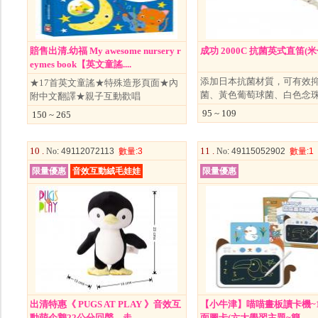
賠售出清.幼福 My awesome nursery r
成功 2000C 抗菌英式直笛(米
eymes book【英文童謠....
添加日本抗菌材質，可有效
★17首英文童謠★特殊造形頁面★內
菌、黃色葡萄球菌、白色念
附中文翻譯★親子互動歡唱
95 ~ 109
150 ~ 265
10 .
11 .
No
: 49112072113
數量
:3
No
: 49115052902
數量
:1
限量優惠
音效互動絨毛娃娃
限量優惠
出清特惠《 PUGS AT PLAY 》音效互
【小牛津】喵喵畫板讀卡機~1
動萌企鵝22公分回聲、走....
面圖卡(六大學習主題~簡....