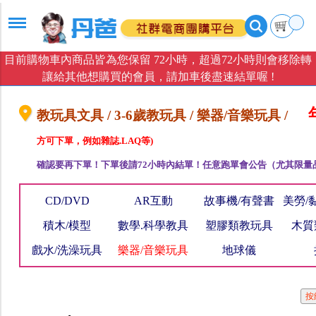
目前購物車內商品皆為您保留 72小時，超過72小時則會移除轉
讓給其他想購買的會員，請加車後盡速結單喔 !
年
教玩具文具 / 3-6歲教玩具 / 樂器/音樂玩具 /
方可下單，例如雜誌.LAQ等)
確認要再下單！下單後請72小時內結單！任意跑單會公告（尤其限量
CD/DVD
AR互動
故事機/有聲書
美勞/
積木/模型
數學.科學教具
塑膠類教玩具
木質
戲水/洗澡玩具
樂器/音樂玩具
地球儀