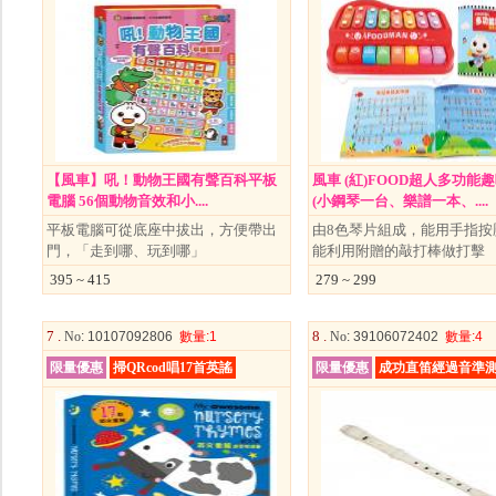
【風車】吼！動物王國有聲百科平板
風車 (紅)FOOD超人多功能
電腦 56個動物音效和小....
(小鋼琴一台、樂譜一本、....
平板電腦可從底座中拔出，方便帶出
由8色琴片組成，能用手指按
門，「走到哪、玩到哪」
能利用附贈的敲打棒做打擊
395 ~ 415
279 ~ 299
7 .
8 .
No
: 10107092806
數量
:1
No
: 39106072402
數量
:4
限量優惠
掃QRcod唱17首英謠
限量優惠
成功直笛經過音準