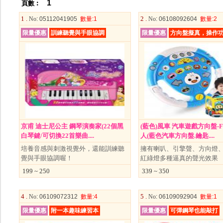
1
頁數︰
1 .
2 .
No
: 05112041905
數量
:1
No
: 06108092604
數量
:2
限量優惠
訓練聽覺與手眼協調
限量優惠
方向盤擬真，操作
京甫 迪士尼公主 鋼琴演奏家(22個黑
(藍色)風車 汽車遊戲方向盤-F
白琴鍵/可切換22首樂曲....
人(藍色汽車方向盤.鑰匙....
培養音感與刺激視覺外，還能訓練聽
擁有喇叭、引擎聲、方向燈
覺與手眼協調喔！
紅綠燈多種逼真的聲光效果
199 ~ 250
339 ~ 350
4 .
5 .
No
: 06109072312
數量
:4
No
: 06109092904
數量
:1
限量優惠
附一本趣味練習本
限量優惠
可彈鋼琴也能敲打