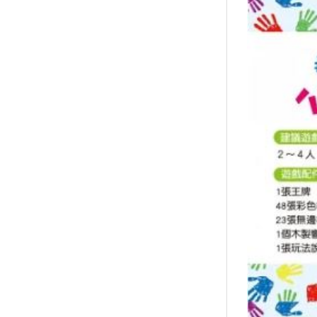
↑
居家
用品
團購
美食
清潔
防疫
鞋/