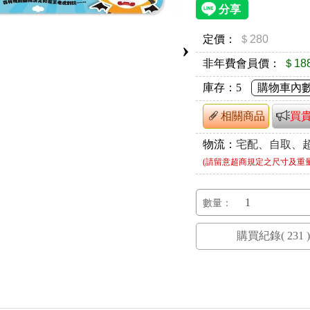
定價：
＄280
›
非年費會員價：
＄18
庫存：
5
購物車內
相關商品
買
物流：
宅配、自取、
(請留意超商規定之尺寸及重
數量：