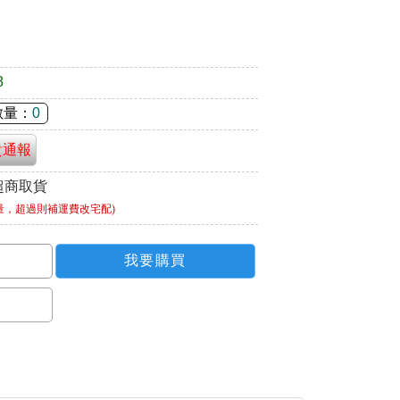
8
數量：
0
貴通報
超商取貨
量，超過則補運費改宅配)