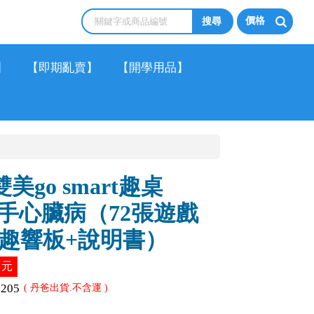
價格
】
【即期亂賣】
【開學用品】
美go smart趣桌
手心臟病（72張遊戲
童趣響板+說明書）
多元
1205
( 丹爸出貨.不含運 )