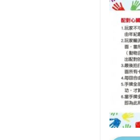
襪/包
書籍
雜誌
文具
玩具
美妝
保健
服飾