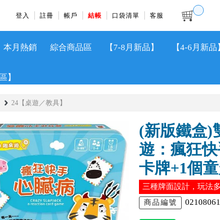
登入
註冊
帳戶
結帳
口袋清單
客服
本月熱銷
綜合商品區
【7-8月新品】
【4-6月新品
區】
24【桌遊／教具】
(新版鐵盒)雙
遊：瘋狂快
卡牌+1個
三種牌面設計，玩法
0210806
商品編號