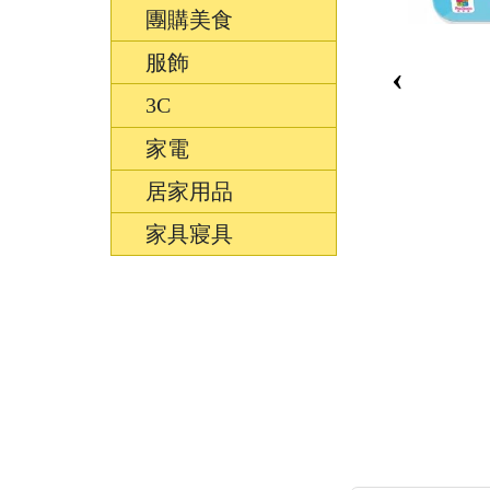
團購美食
服飾
‹
3C
家電
居家用品
家具寢具