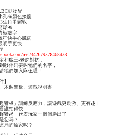
ABC動物配
小孔雀顏色接龍
13生肖爭霸戰
驚爆99
終極數字
瘋狂快手心臟病
眼明手更快
享
acebook.com/reel/342679378468433
定和魔王-老虎對抗，
夥伴只要叫牠們的名字，
牠們加入隊伍喔！
件】
、木製響板、遊戲說明書
響板」訓練反應力，讓遊戲更刺激、更有趣！
誰拍得快
響起，代表玩家一個個勝出了
是您嗎？
局的輸家呢？