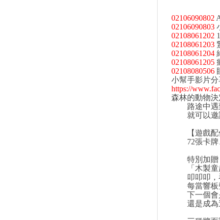
02106090802
02106090803
02108061202
02108061203
02108061204
02108061205
02108080506
小幫手影片分
https://www.f
森林的動物決
路途中遇到
就可以邀請
【遊戲配
72張卡牌
特別加贈
「木製童趣
叩叩叩，看
每當響板聲
下一個會
還是成為這