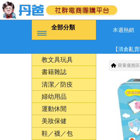
全部分類
本週熱銷
【清倉亂賣
教文具玩具
限量優惠區
書籍雜誌
清潔／防疫
婦幼用品
運動休閒
美妝保健
鞋／襪／包