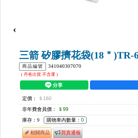
‹
三箭 矽膠擠花袋(18＂)TR-6
341040307070
商品編號
( 丹爸出貨.不含運 )
定價：
＄160
非年費會員價：
＄99
庫存：
9
購物車內數量：
0
相關商品
買貴通報