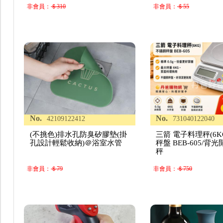
非會員：
＄310
非會員：
＄55
No.
No.
42109122412
731040122040
(不挑色)排水孔防臭矽膠墊(掛
三箭 電子料理秤(6K
孔設計輕鬆收納)＠浴室水管
秤盤 BEB-605/背
秤
非會員：
＄79
非會員：
＄750