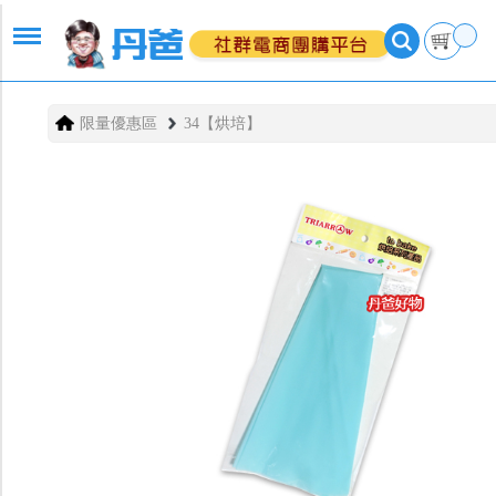
限量優惠區
34【烘培】