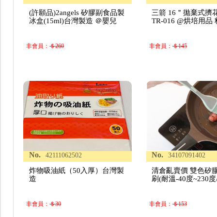
(許願品)2angels 矽膠副食品製
三箭 16＂拋棄式擠花
冰盒(15ml)台灣製造 ＠嬰兒
TR-016 @烘培用品
非會員：
＄260
非會員：
＄145
No.
No.
42111062502
34107091402
炸物吸油紙（50入厚）台灣製
清倉亂賣價 雙色矽
造
刷(耐溫-40度~230
非會員：
＄30
非會員：
＄153