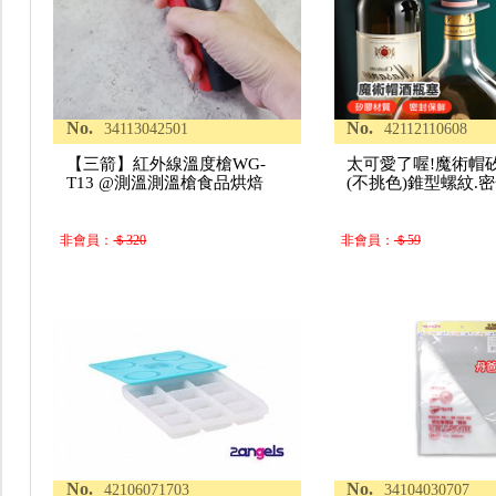
No.
No.
34113042501
42112110608
【三箭】紅外線溫度槍WG-
太可愛了喔!魔術帽
T13 @測溫測溫槍食品烘焙
(不挑色)錐型螺紋.
非會員：
＄320
非會員：
＄59
No.
No.
42106071703
34104030707