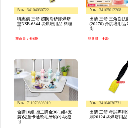
No.
No.
34104030722
34105012208
特惠價 三箭 超防滑矽膠烘焙
出清 三箭 三角齒抗
墊NSB-6344 @烘培用品 料理
(20270) @烘培用
工
廚
非會員：
＄330
非會員：
＄25
No.
No.
711070808010
34104030731
合購10組.贈主購金30(1組4支
出清 三箭 考試專用
裝)兒童卡通軟毛牙刷(小吸盤
刷20124 @烘培用
可