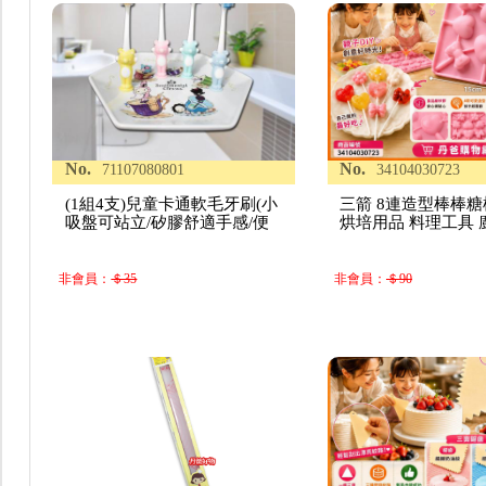
No.
No.
71107080801
34104030723
(1組4支)兒童卡通軟毛牙刷(小
三箭 8連造型棒棒糖模
吸盤可站立/矽膠舒適手感/便
烘培用品 料理工具 
非會員：
＄35
非會員：
＄90