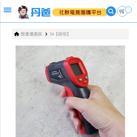
限量優惠區
34【烘培】