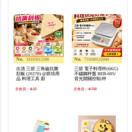
No.
No.
34105012208
731040122040
出清 三箭 三角齒抗菌
三箭 電子料理秤(6KG)
刮板 (20270) @烘培用
不鏽鋼秤盤 BEB-605/
品 料理工具 廚
背光開關控制/秤
非會員：
＄25
非會員：
＄750