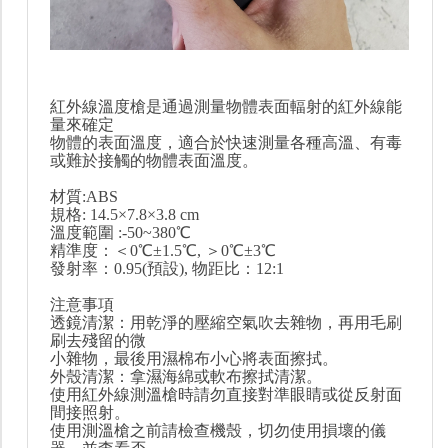
紅外線溫度槍是通過測量物體表面輻射的紅外線能
量來確定
物體的表面溫度，適合於快速測量各種高溫、有毒
或難於接觸的物體表面溫度。
材質:ABS
規格: 14.5×7.8×3.8 cm
溫度範圍 :-50~380℃
精準度：＜0℃±1.5℃, ＞0℃±3℃
發射率：0.95(預設), 物距比：12:1
注意事項
透鏡清潔：用乾淨的壓縮空氣吹去雜物，再用毛刷
刷去殘留的微
小雜物，最後用濕棉布小心將表面擦拭。
外殼清潔：拿濕海綿或軟布擦拭清潔。
使用紅外線測溫槍時請勿直接對準眼睛或從反射面
間接照射。
使用測溫槍之前請檢查機殼，切勿使用損壞的儀