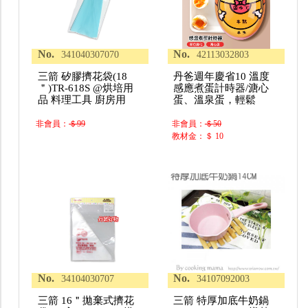
No.
No.
341040307070
42113032803
三箭 矽膠擠花袋(18
丹爸週年慶省10 溫度
＂)TR-618S @烘培用
感應煮蛋計時器/溏心
品 料理工具 廚房用
蛋、溫泉蛋，輕鬆
非會員：
＄99
非會員：
＄50
教材金：＄ 10
No.
No.
34104030707
34107092003
三箭 16＂拋棄式擠花
三箭 特厚加底牛奶鍋