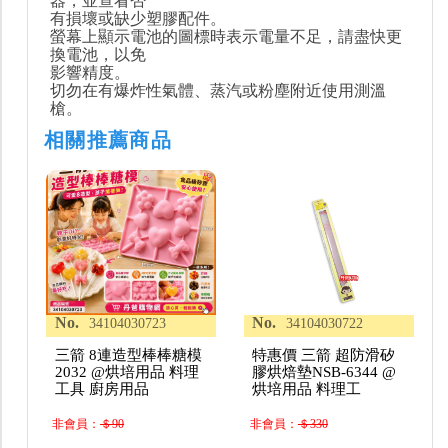
器，並查看否
有損壞或缺少塑膠配件。
螢幕上顯示電池的圖標時表示電量不足，請盡快更
換電池，以免
影響精度。
切勿在有爆炸性氣體、蒸汽或粉塵附近使用測溫
槍。
相關推薦商品
No.
No.
34104030723
34104030722
三箭 8連造型棒棒糖模
特惠價 三箭 超防滑矽
2032 @烘培用品 料理
膠烘焙墊NSB-6344 @
工具 廚房用品
烘培用品 料理工
非會員：
＄90
非會員：
＄330