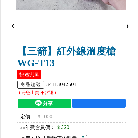
‹
›
【三箭】紅外線溫度槍
WG-T13
快速測量
34113042501
商品編號
( 丹爸出貨.不含運 )
定價：
＄1000
非年費會員價：
＄320