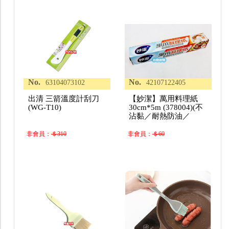
No.
No.
63104073102
42107122405
出清 三箭溫度計刮刀
【妙潔】萬用料理紙
(WG-T10)
30cm*5m (378004)(不
沾黏／耐熱防油／
非會員：
＄310
非會員：
＄60