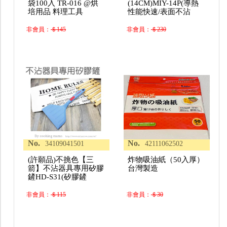
袋100入 TR-016 @烘
(14CM)MIY-14P(導熱
培用品 料理工具
性能快速/表面不沾
非會員：
＄145
非會員：
＄230
No.
No.
34109041501
42111062502
(許願品)不挑色【三
炸物吸油紙（50入厚）
箭】不沾器具專用矽膠
台灣製造
鏟HD-S31(矽膠鏟
非會員：
＄115
非會員：
＄30