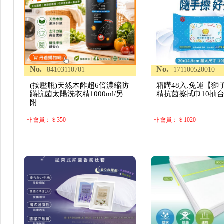
No.
No.
84103110701
171100520010
(按壓瓶)天然木酢超6倍濃縮防
箱購48入.免運【獅
蹣抗菌太陽洗衣精1000ml/另
精抗菌擦拭巾10抽台
附
非會員：
＄350
非會員：
＄1020