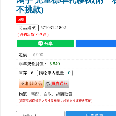
不挑款)
599
57103121802
商品編號
( 丹爸出貨.不含運 )
定價：
＄990
非年費會員價：
＄840
庫存：
8
購物車內數量：
0
相關商品
買貴通報
物流：
宅配、自取、超商取貨
(請留意超商規定之尺寸及重量，超過則補運費改宅配)