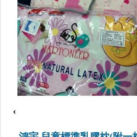
‹
鴻宇 兒童標準乳膠枕(附一