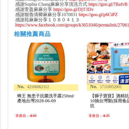
感謝Sophia Chang麻麻分享清洗方式
https://goo.gl/7BafvB
感謝萱盈麻麻分享
https://goo.gl/DjT3Dv
感謝狠魯滴卿麻麻分享1070831
https://goo.gl/p6CiPZ
感謝苑麻麻分享１０８０４１３
https://www.facebook.com/groups/k3651046/permalink/2706
相關推薦商品
No.
No.
42106062112
17110052001
蜂王 無患子抗菌洗手露250ml/
【獅子寶寶】酒精
產地台灣2028-06-09
10抽台灣製(採用食
抗
非會員：
＄69
非會員：
＄25