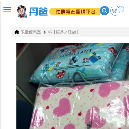
限量優惠區
46【寢具／睡袋】