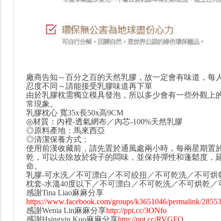
廠商告知～百分之百的天然乳膠，故一定會有味道，每
忍度不同～請能接受乳膠味道再下單
由於乳膠枕需獨立模具發泡，所以多少會有一些外觀上
常現象。
乳膠枕心 寬35x長50x高9CM
◎材質：內裡-透氣網布／內芯-100%天然乳膠
◎原料產地：馬來西亞
◎清潔保養方式：
使用前漢收藏前，請先置於通風處兩小時，每兩星期置
乾，可以去除放於袋子的悶味，並保持彈性和蓬鬆度，
命。
乳膠-可水洗／不可漂白／不可絞扭／不可乾洗／不可烘
枕套-水溫40度以下／不可漂白／不可乾洗／不可烘乾／
感謝Tina Liao麻麻分享
https://www.facebook.com/groups/k3651046/permalink/2855
感謝Wenia Lin麻麻分享
http://ppt.cc/3ONfo
感謝Hsingyin Kuo麻麻分享
http://ppt.cc/RVGFQ