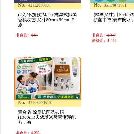
No.
No.
42112030601
86114071601
(2入/不挑款)Majer 拋棄式抑菌
(標準尺寸)【Fudd
香氛枕套.尺寸80cmx50cm @
抗菌中單(表布防水
旅
非會員：
＄68
非會員：
＄405
教材金：＄ 110
No.
42106090513
黃金盾 除臭抗菌洗衣精
(1000ml)天然糙米酵素潔淨配
方，有
非會員：
＄280