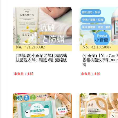
No.
No.
42112100602
42113050817
(15顆/袋)小蒼蘭尤加利精除螨
(小蒼蘭)【You Can
抗菌洗衣球(1顆抵3顆. 濃縮版
香氛抗菌洗手乳300m
清
非會員：
＄85
非會員：
＄69