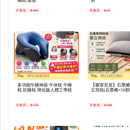
機制,通過
廚
非會員：
＄445
非會員：
＄25
No.
No.
00115040303
86114021801
多功能午睡神器 午休枕 午睡
【寢室安居】石墨
枕 趴睡枕 簡化版人體工學枕
立筒枕(石墨烯+50
非會員：
＄150
非會員：
＄410