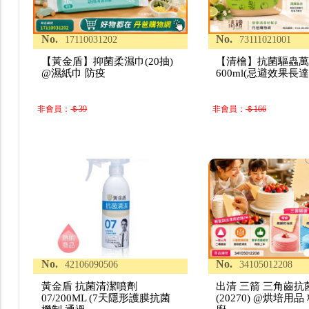
No.
No.
17110031202
73111021001
【黃金盾】抑菌柔濕巾(20抽)
【清檜】抗菌驅蟲
@濕紙巾 防疫
600ml(忌避效果長達
非會員：
＄39
非會員：
＄166
No.
No.
42106090506
34105012208
黃金盾 抗菌清潔噴劑
出清 三箭 三角齒抗
07/200ML (7天隱形護膜抗菌
(20270) @烘培用