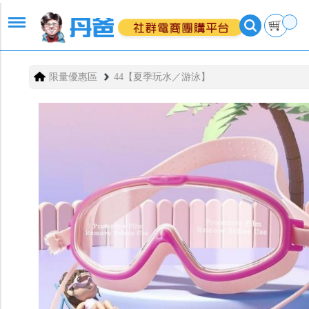
限量優惠區
44【夏季玩水／游泳】