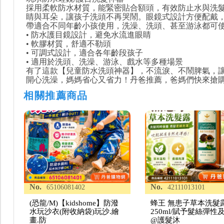
採用柔軟防水材質，能緊密貼合額頭，有效防止水與洗
睛與耳朵，讓孩子洗頭不再哭鬧。眼鏡式設計方便配戴
帶適合不同年齡小孩使用，洗澡、洗頭、甚至游泳都可
• 防水護目鏡設計，避免水流進眼睛
• 軟膠材質，舒適不勒頭
• 可調式設計，適合各年齡段孩子
• 適用於洗頭、洗澡、游泳、戲水等多種場景
有了這款【兒童防水洗頭神器】，不流淚、不鬧脾氣，
開心洗澡，媽媽省心又省力！丹爸推薦，爸媽們快來搶
相關推薦商品
No.
No.
65106081402
42111013101
(恐龍/M)【kidshome】防潑
蜂王 無患子草本洗髮
水玩沙衣(附收納袋)玩沙.繪
250ml/賦予髮絲彈性
畫.防
@護髮沐