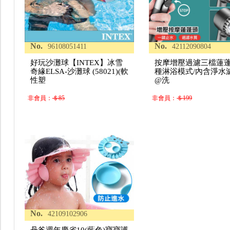
No.
No.
96108051411
42112090804
好玩沙灘球【INTEX】冰雪
按摩增壓過濾三檔蓮蓬
奇緣ELSA-沙灘球 (58021)(軟
種淋浴模式/內含淨水
性塑
@洗
非會員：
＄85
非會員：
＄199
No.
42109102906