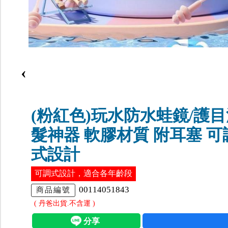
‹
(粉紅色)玩水防水蛙鏡/護
髮神器 軟膠材質 附耳塞 可
式設計
可調式設計，適合各年齡段
00114051843
商品編號
( 丹爸出貨.不含運 )