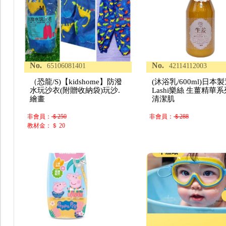
No.
No.
65106081401
42114112003
（恐龍/S)【kidshome】防潑
(沐浴乳/600ml)日本
水玩沙衣(附贈收納袋)玩沙.
Lashi樂絲 生薑精華系
繪畫
清潔肌
非會員：
＄250
非會員：
＄288
教材金：＄ 20