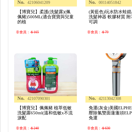
No.
No.
42106041209
00114051842
【博寶兒】柔護(洗髮露)(佩
(黃藍色)玩水防水蛙鏡
佩豬)500ML(適合寶寶與兒童
洗髮神器 軟膠材質 附
的植
可調
非會員：
＄165
非會員：
＄79
No.
No.
42107090301
42113042308
【博寶兒】佩佩豬 植萃低敏
免運(灰金)美國ELPH
洗髮露650ml(溫和低敏x不流
壓除氯雙面蓮蓬頭ELPH
淚配
免運
非會員：
＄240
非會員：
＄630