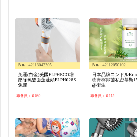
No.
No.
42113042305
42112050102
免運(白金)美國ELPHECO增
日本品牌コンドルKond
壓除氯雙面蓮蓬頭ELPH028S
樹青檸抑菌私密慕斯15
免運
@衛生
非會員：
＄630
非會員：
＄115