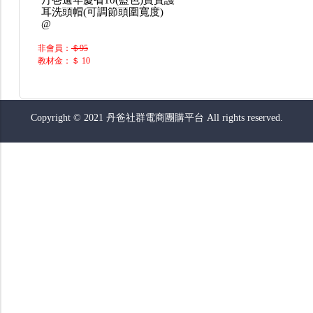
丹爸週年慶省10(藍色)寶寶護
耳洗頭帽(可調節頭圍寬度)
@
非會員：
＄95
教材金：＄ 10
Copyright © 2021 丹爸社群電商團購平台 All rights reserved.