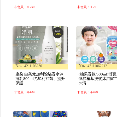
非會員：
＄250
非會員：
＄79
No.
No.
42111062301
42111062212
康朵 白茶尤加利除蟎香水沐
(柚果香氛/500ml)博寶
浴乳800ml尤加利抑菌、提升
佩豬植萃洗髮沐浴露
保護
@清
非會員：
＄179
非會員：
＄199