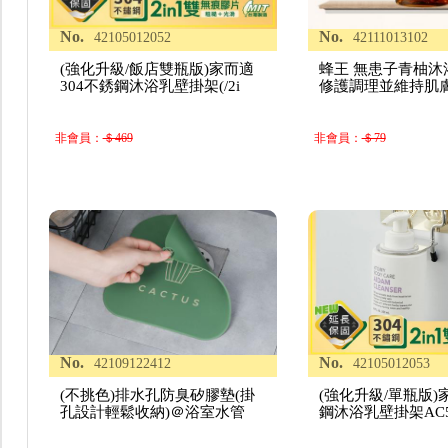
No.
No.
42105012052
42111013102
(強化升級/飯店雙瓶版)家而適
蜂王 無患子青柚沐浴露
304不銹鋼沐浴乳壁掛架(/2i
修護調理並維持肌膚
非會員：
＄469
非會員：
＄79
No.
No.
42109122412
42105012053
(不挑色)排水孔防臭矽膠墊(掛
(強化升級/單瓶版)
孔設計輕鬆收納)＠浴室水管
鋼沐浴乳壁掛架AC586