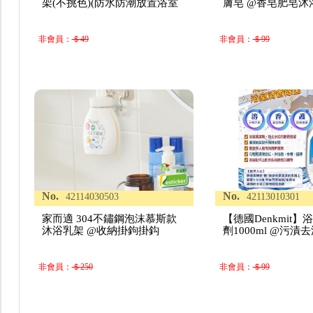
架(不挑色)(防水防潮放置浴室
膚皂 @香皂肥皂沐
非會員：
＄49
非會員：
＄99
No.
No.
42114030503
42113010301
家而適 304不鏽鋼泡沫慕斯款
【德國Denkmit
沐浴乳架 @收納掛鉤掛鈎
劑1000ml @污漬
非會員：
＄250
非會員：
＄99