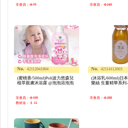
非會員：
＄79
非會員：
＄249
No.
No.
42112041804
42114112003
(蜜桃香/500ml)Poli波力悠森兒
(沐浴乳/600ml)日本
植萃親膚沐浴露 @泡泡浴泡泡
樂絲 生薑精華系列-
非會員：
＄199
非會員：
＄288
教材金：＄ 44