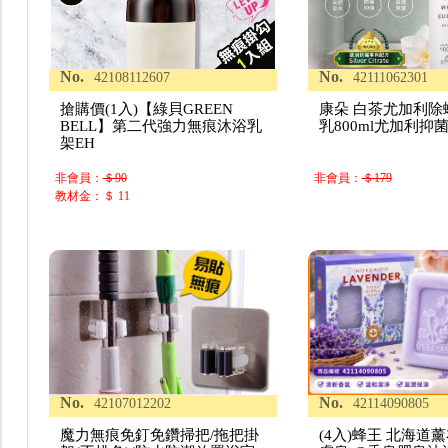
No.
No.
42108112607
42111062301
搶購價(1入)【綠貝GREEN
康朵 白茶尤加利除
BELL】第二代強力無痕沐浴乳
乳800ml尤加利抑
架EH
非會員：
＄90
非會員：
＄179
教材金：＄ 11
No.
No.
42107012202
42114090805
魔力無痕免釘免鑽掃把/拖把掛
(4入)蜂王 北海道