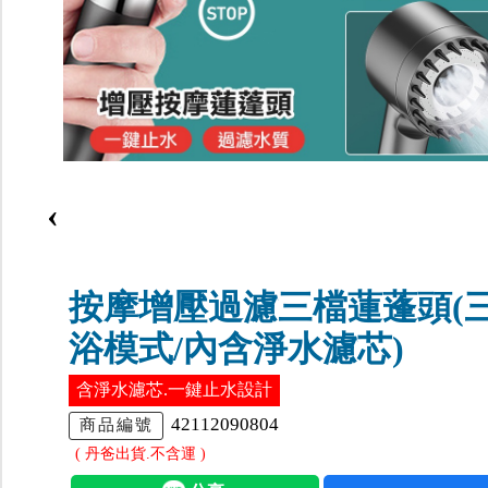
‹
按摩增壓過濾三檔蓮蓬頭(
浴模式/內含淨水濾芯)
含淨水濾芯.一鍵止水設計
42112090804
商品編號
( 丹爸出貨.不含運 )