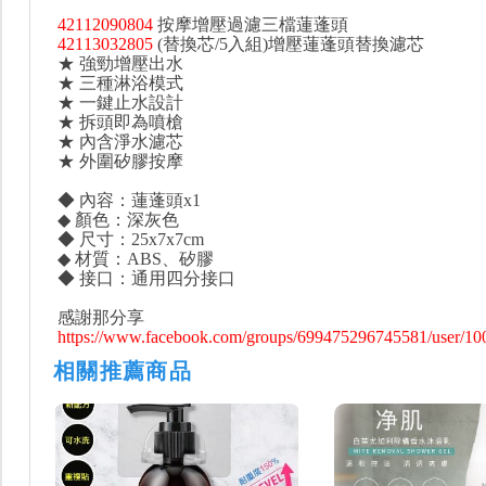
42112090804
按摩增壓過濾三檔蓮蓬頭
42113032805
(替換芯/5入組)增壓蓮蓬頭替換濾芯
★ 強勁增壓出水
★ 三種淋浴模式
★ 一鍵止水設計
★ 拆頭即為噴槍
★ 內含淨水濾芯
★ 外圍矽膠按摩
◆ 內容：蓮蓬頭x1
◆ 顏色：深灰色
◆ 尺寸：25x7x7cm
◆ 材質：ABS、矽膠
◆ 接口：通用四分接口
感謝那分享
https://www.facebook.com/groups/699475296745581/user/1
相關推薦商品