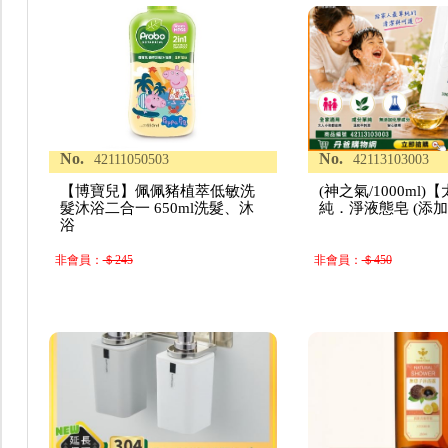
No.
No.
42111050503
42113103003
【博寶兒】佩佩豬植萃低敏洗
(神之氣/1000ml)
髮沐浴二合一 650ml洗髮、沐
純．淨液態皂 (添
浴
非會員：
＄245
非會員：
＄450