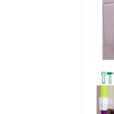
襪/包
書籍
雜誌
文具
玩具
美妝
保健
服飾