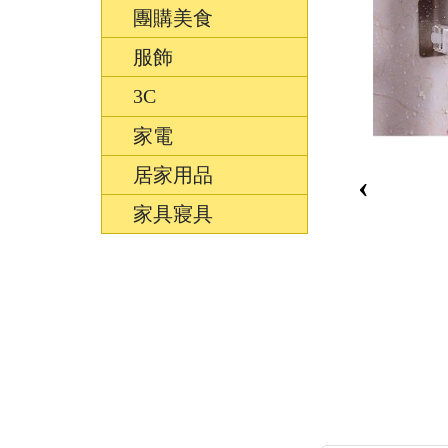
團購美食
服飾
3C
家電
居家用品
‹
家具寢具