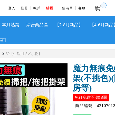
登入
註冊
帳戶
結帳
口袋清單
客服
本月熱銷
綜合商品區
【7-8月新品】
【4-6月新品
區】
30【生活用品／小物】
魔力無痕免
架(不挑色
房等)
免釘免鑽不傷牆面
4210701
商品編號