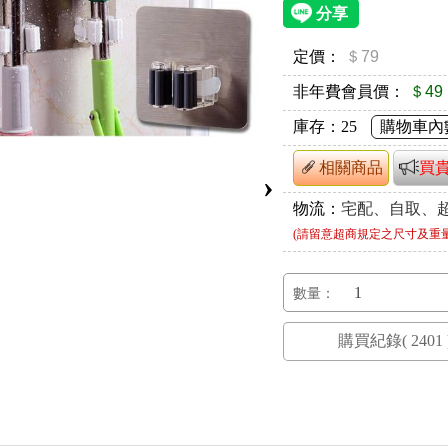
定價：
＄79
非年費會員價：
＄49
庫存：
25
購物車內
相關商品
買
›
物流：
宅配、自取、
(請留意超商規定之尺寸及重
數量：