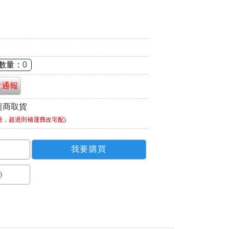
數量：
0
貴通報
超商取貨
量，超過則補運費改宅配)