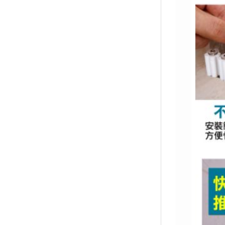
↑
居家
用品
團購
美食
清潔
防疫
鞋/