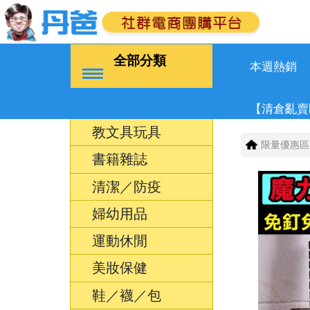
全部分類
本週熱銷
【清倉亂賣
教文具玩具
限量優惠區
書籍雜誌
清潔／防疫
婦幼用品
運動休閒
美妝保健
鞋／襪／包