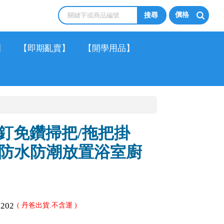
價格
】
【即期亂賣】
【開學用品】
釘免鑽掃把/拖把掛
)(防水防潮放置浴室廚
2202
( 丹爸出貨.不含運 )