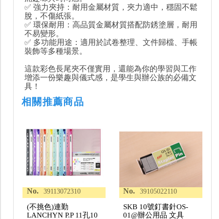
✅ 強力夾持：耐用金屬材質，夾力適中，穩固不鬆
脫，不傷紙張。
✅ 環保耐用：高品質金屬材質搭配防銹塗層，耐用
不易變形。
✅ 多功能用途：適用於試卷整理、文件歸檔、手帳
裝飾等多種場景。
這款彩色長尾夾不僅實用，還能為你的學習與工作
增添一份樂趣與儀式感，是學生與辦公族的必備文
具！
相關推薦商品
No.
No.
39113072310
39105022110
(不挑色)連勤
SKB 10號釘書針OS-
LANCHYN P.P 11孔10
01@辦公用品 文具