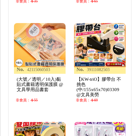
非會員：
＄35
非會員：
＄65
No.
No.
42115060503
39111082503
(大號／透明／10入)黏
【KW-triO】膠帶台 不
貼式書籍透明保護膜 @
挑色
文具學用品書套
(中/155x65x70)03309
@文具美勞
非會員：
＄55
非會員：
＄69