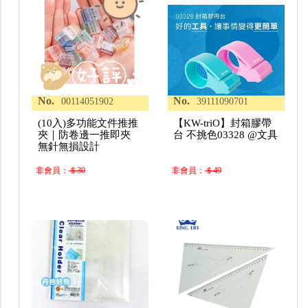
No.
No.
00114051902
39111090701
(10入)多功能文件推推
【KW-triO】封箱膠帶
夾｜防卷邊一推即夾
台 不挑色03328 @文具
無針無損設計
非會員：
＄30
非會員：
＄49