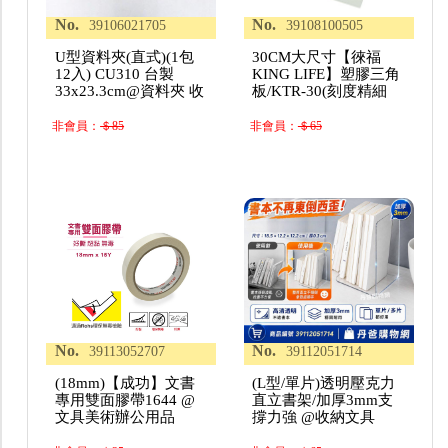
No.
No.
39106021705
39108100505
U型資料夾(直式)(1包
30CM大尺寸【徠福
12入) CU310 台製
KING LIFE】塑膠三角
33x23.3cm@資料夾 收
板/KTR-30(刻度精細
非會員：
＄85
非會員：
＄65
No.
No.
39113052707
39112051714
(18mm)【成功】文書
(L型/單片)透明壓克力
專用雙面膠帶1644 @
直立書架/加厚3mm支
文具美術辦公用品
撐力強 @收納文具