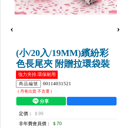
‹
›
(小/20入/19MM)繽紛彩
色長尾夾 附贈拉環袋裝
強力夾持.環保耐用
00114031521
商品編號
( 丹爸出貨.不含運 )
定價：
＄99
非年費會員價：
＄70