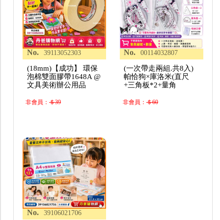
No.
No.
39113052303
00114032807
(18mm)【成功】 環保
(一次帶走兩組.共8入)
泡棉雙面膠帶1648A @
帕恰狗×庫洛米(直尺
文具美術辦公用品
+三角板*2+量角
非會員：
＄39
非會員：
＄60
No.
39106021706