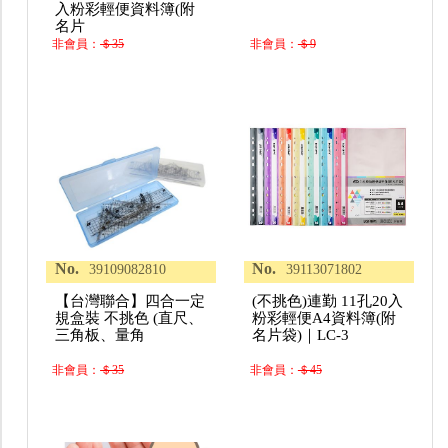
入粉彩輕便資料簿(附
名片
非會員：
＄35
非會員：
＄9
No.
No.
39109082810
39113071802
【台灣聯合】四合一定
(不挑色)連勤 11孔20入
規盒裝 不挑色 (直尺、
粉彩輕便A4資料簿(附
三角板、量角
名片袋)｜LC-3
非會員：
＄35
非會員：
＄45