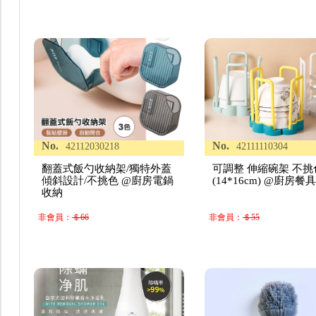
No.
No.
42112030218
42111110304
翻蓋式飯勺收納架/獨特外蓋
可調整 伸縮碗架 不挑
傾斜設計/不挑色 @廚房電鍋
(14*16cm) @廚房餐
收納
非會員：
＄66
非會員：
＄55