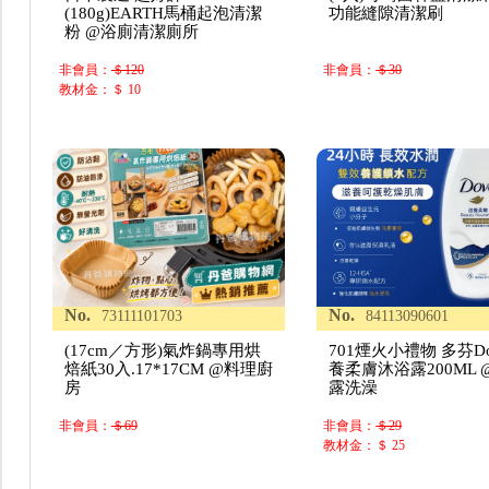
(180g)EARTH馬桶起泡清潔
功能縫隙清潔刷
粉 @浴廁清潔廁所
非會員：
＄120
非會員：
＄30
教材金：＄ 10
No.
No.
73111101703
84113090601
(17cm／方形)氣炸鍋專用烘
701煙火小禮物 多芬Do
焙紙30入.17*17CM @料理廚
養柔膚沐浴露200ML 
房
露洗澡
非會員：
＄69
非會員：
＄29
教材金：＄ 25