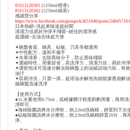
83113120301
(1250ml/橙香)
83113120302
(1250ml/綠茶)
感謝慧分享
https://www.facebook.com/groups/k3651046/posts/24845710
日本熱銷~洗起來味道超好聞
清潔力佳易於沖淨不殘留~絕佳的潔淨感
超濃縮~去油去味超方便
✦碗盤食器、鍋具、砧板、刀具等都適用
✦中性配方，溫和不傷手
✦水果清香，去除異味分子，防止異味殘留
✦濃縮特性，用量節省，高洗淨力，清潔力佳，易於沖
✦濃密泡沫可迅速分解去除碗盤上的油膩頑強污垢，有
油汙
✦容易沖洗，只需一滴，超溶油水解泡泡就能滲透崩解
膩碗盤迅速洗淨
【使用方式】
●1L水量使用0.75ml，或根據髒汙程度斟酌用量，再用
淨即可。
●海綿除菌請將水分擰乾，倒上8ml洗碗精，靜置到下次
●砧板除菌請將水分擦乾，倒上8ml洗碗精靜置20分，再
淨。