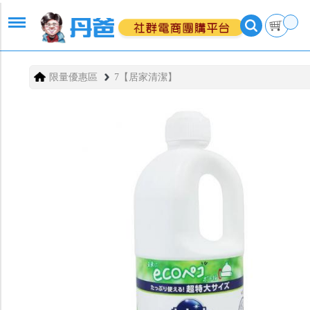
限量優惠區
7【居家清潔】