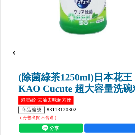
‹
(除菌綠茶1250ml)日本花王
KAO Cucute 超大容量洗
超濃縮~去油去味超方便
83113120302
商品編號
( 丹爸出貨.不含運 )