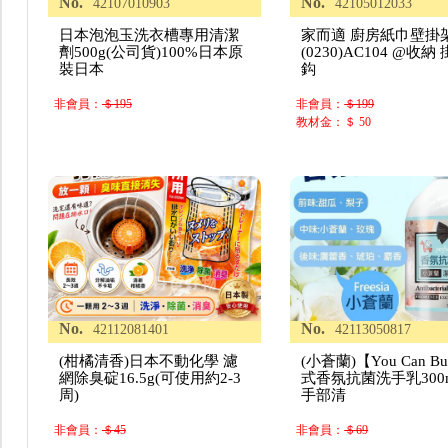
No.
No.
42107010903
42105012033
日本泡泡玉洗衣槽專用清潔
家而適 廚房紙巾壁掛
劑500g(公司貨)100%日本原
(0230)AC104 @收納
裝日本
鈎
非會員：
＄195
非會員：
＄199
教材金：＄ 50
No.
No.
42112081401
42113050817
(柑橘清香)日本不動化學 濾
(小蒼蘭)【You Can B
網除臭碇16.5g(可使用約2-3
式香氛抗菌洗手乳300m
周)
手部清
非會員：
＄45
非會員：
＄69