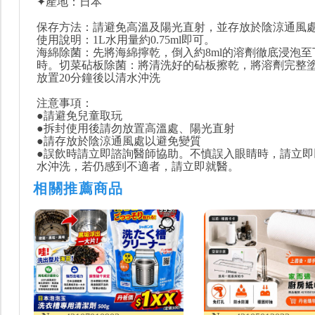
✦產地：日本
保存方法：請避免高溫及陽光直射，並存放於陰涼通風
使用說明：1L水用量約0.75ml即可。
海綿除菌：先將海綿擰乾，倒入約8ml的溶劑徹底浸泡至
時。切菜砧板除菌：將清洗好的砧板擦乾，將溶劑完整
放置20分鐘後以清水沖洗
注意事項：
●請避免兒童取玩
●拆封使用後請勿放置高溫處、陽光直射
●請存放於陰涼通風處以避免變質
●誤飲時請立即諮詢醫師協助。不慎誤入眼睛時，請立即
水沖洗，若仍感到不適者，請立即就醫。
相關推薦商品