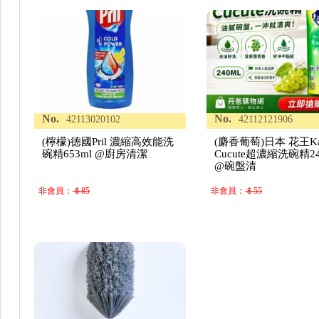
No.
No.
42113020102
42112121906
(檸檬)德國Pril 濃縮高效能洗
(麝香葡萄)日本 花王K
碗精653ml @廚房清潔
Cucute超濃縮洗碗精24
@碗盤清
非會員：
＄85
非會員：
＄55