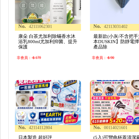
No.
No.
42111062301
42113031402
康朵 白茶尤加利除蟎香水沐
最新款(小灰/不含把手
浴乳800ml尤加利抑菌、提升
本DUSKIN】防靜電撢
保護
產品除
非會員：
＄179
非會員：
＄90
No.
No.
42114112804
00114021601
日本製造 超好評
(5入)可彎曲杯蓋清潔