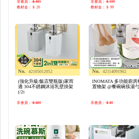
非會員：
＄485
非會員：
＄199
教材金：＄ 20
教材金：＄ 99
No.
No.
42105012052
42114091902
(強化升級/飯店雙瓶版)家而
INOMATA 多功能廚
適 304不銹鋼沐浴乳壁掛架
置物架 @餐碗碗筷湯
(/2i
非會員：
＄469
非會員：
＄49