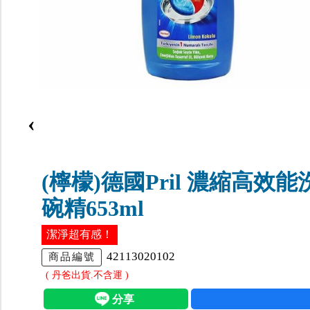
‹
(檸檬)德國Pril 濃縮高效能
碗精653ml
潔淨超有感！
42113020102
商品編號
( 丹爸出貨.不含運 )