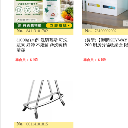
No.
No.
84113101702
78109092902
(1000g)木酢 洗碗慕斯 可洗
(長型)【聯府KEYWAY
蔬果 好沖 不殘留 @洗碗精
200 廚房分隔收納盒.
清潔
非會員：
＄405
非會員：
＄199
No.
00114101815