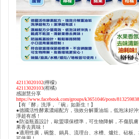
42113020102
(檸檬)
42113020103
(柑橘)
感謝慧分享
https://www.facebook.com/groups/k3651046/posts/81325983
【有「酵」洗淨，「碗」如新生！】
●德國活性酵素濃縮配方，強效分解重油垢，低泡沫好沖
淨超有感！
●防溢瓶蓋設計，歐盟環保標準，可生物降解，不傷肌膚
果香去異味！
●適用性廣，碗盤、鍋具、流理台、水槽、爐灶、砧板、
可使用！