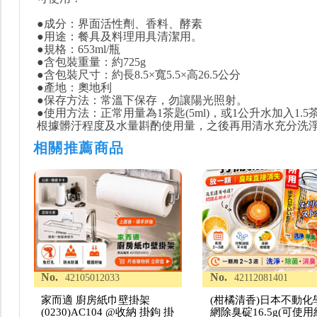
●成分：界面活性劑、香料、酵素
●用途：餐具及料理用具清潔用。
●規格：653ml/瓶
●含包裝重量：約725g
●含包裝尺寸：約長8.5×寬5.5×高26.5公分
●產地：奧地利
●保存方法：常溫下保存，勿讓陽光照射。
●使用方法：正常用量為1茶匙(5ml)，或1公升水加入1.5
根據髒汙程度及水量斟酌使用量，之後再用清水充分洗
相關推薦商品
No.
No.
42105012033
42112081401
家而適 廚房紙巾壁掛架
(柑橘清香)日本不動化
(0230)AC104 @收納 掛鉤 掛
網除臭碇16.5g(可使用約