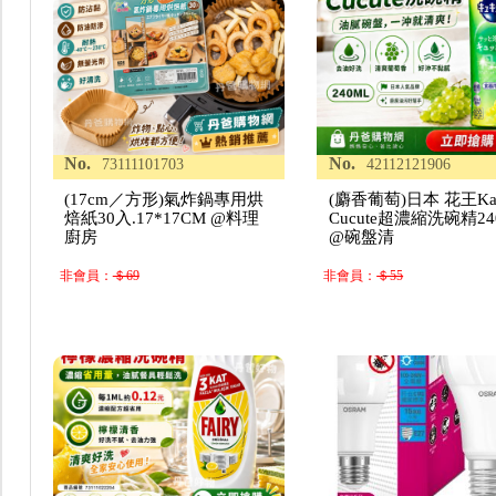
No.
No.
73111101703
42112121906
(17cm／方形)氣炸鍋專用烘
(麝香葡萄)日本 花王Ka
焙紙30入.17*17CM @料理
Cucute超濃縮洗碗精24
廚房
@碗盤清
非會員：
＄69
非會員：
＄55