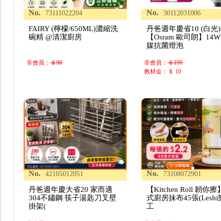
No.
No.
73111022204
30112031006
FAIRY (檸檬/650ML)濃縮洗
丹爸週年慶省10 (白光)
碗精 @清潔廚房
【Osram 歐司朗】14
媒抗菌燈泡
非會員：
＄90
非會員：
＄199
教材金：＄ 10
No.
No.
42105012051
73108072901
丹爸週年慶大省20 家而適
【Kitchen Roll 韌你
304不鏽鋼 筷子湯匙刀叉壁
式廚房抹布45張(Lesh
掛架(
工