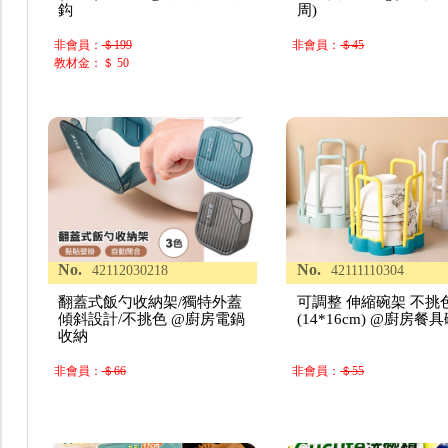
鈎
周)
非會員：
＄199
非會員：
＄45
教材金：＄ 50
No.
No.
42112030218
42111110304
翻蓋式飯勺收納架/獨特外蓋
可調整 伸縮碗架 不挑
傾斜設計/不挑色 @廚房電鍋
(14*16cm) @廚房餐
收納
非會員：
＄66
非會員：
＄55