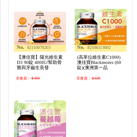
No.
No.
82110070203
82106113002
【澳佳寶】陽光維生素
(高單位維生素C1000)
D3 90錠 400IU/幫助骨
澳佳寶Blackmores (60
骼與牙齒生長發
錠)(澳洲第一品
非會員：
＄450
非會員：
＄630