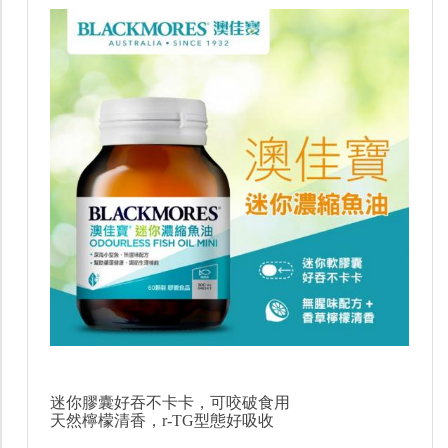
迷你膠囊好吞不卡卡，可咬破食用
天然檸檬清香，r-TG型態好吸收