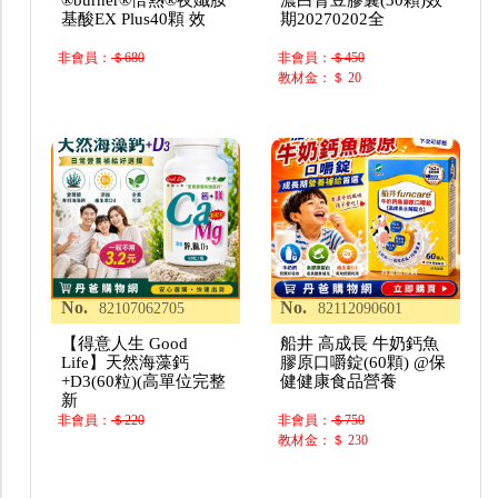
基酸EX Plus40顆 效
期20270202全
非會員：
＄680
非會員：
＄450
教材金：＄ 20
No.
No.
82107062705
82112090601
【得意人生 Good
船井 高成長 牛奶鈣魚
Life】天然海藻鈣
膠原口嚼錠(60顆) @保
+D3(60粒)(高單位完整
健健康食品營養
新
非會員：
＄220
非會員：
＄750
教材金：＄ 230