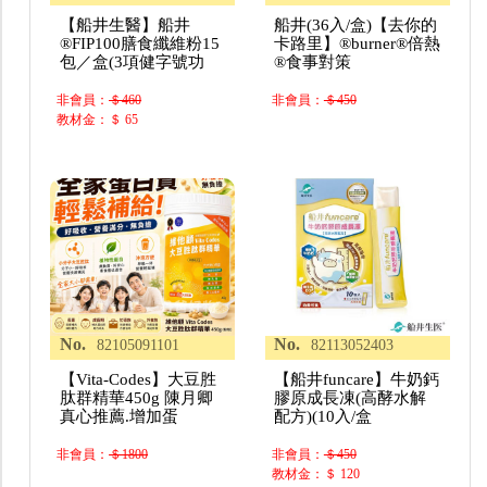
【船井生醫】船井
船井(36入/盒)【去你的
®FIP100膳食纖維粉15
卡路里】®burner®倍熱
包／盒(3項健字號功
®食事對策
非會員：
＄460
非會員：
＄450
教材金：＄ 65
No.
No.
82105091101
82113052403
【Vita-Codes】大豆胜
【船井funcare】牛奶鈣
肽群精華450g 陳月卿
膠原成長凍(高酵水解
真心推薦.增加蛋
配方)(10入/盒
非會員：
＄1800
非會員：
＄450
教材金：＄ 120