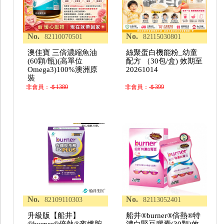
No.
No.
82110070501
82115030801
澳佳寶 三倍濃縮魚油
絲聚蛋白機能粉_幼童
(60顆/瓶)(高單位
配方 （30包/盒) 效期至
Omega3)100%澳洲原
20261014
裝
非會員：
＄1380
非會員：
＄399
No.
No.
82109110303
82113052401
升級版【船井】
船井®burner®倍熱®特
®burner®倍熱®夜孅胺
濃白腎豆膠囊(30顆)效