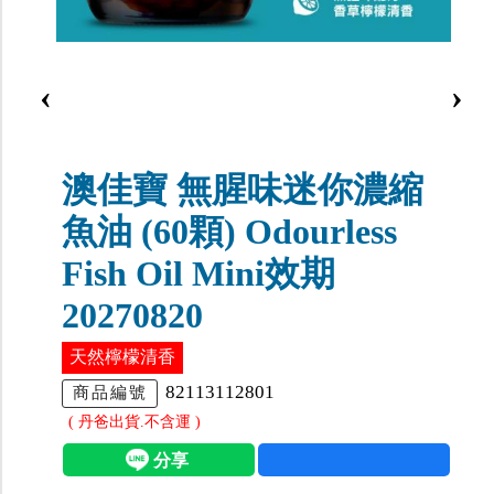
‹
›
澳佳寶 無腥味迷你濃縮
魚油 (60顆) Odourless
Fish Oil Mini效期
20270820
天然檸檬清香
82113112801
商品編號
( 丹爸出貨.不含運 )