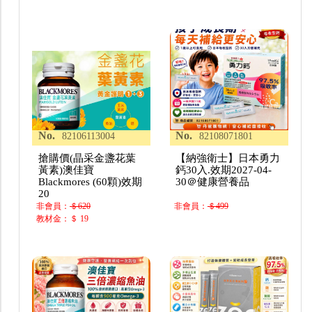
No.
No.
82106113004
82108071801
搶購價(晶采金盞花葉
【納強衛士】日本勇力
黃素)澳佳寶
鈣30入.效期2027-04-
Blackmores (60顆)效期
30＠健康營養品
20
非會員：
＄620
非會員：
＄499
教材金：＄ 19