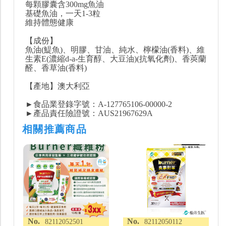
每顆膠囊含300mg魚油
基礎魚油，一天1-3粒
維持體態健康
【成份】
魚油(鯷魚)、明膠、甘油、純水、檸檬油(香料)、維
生素E(濃縮d-a-生育醇、大豆油)(抗氧化劑)、香莢蘭
醛、香草油(香料)
【產地】澳大利亞
►食品業登錄字號：A-127765106-00000-2
►產品責任險證號：AUS21967629A
相關推薦商品
No.
No.
82112052501
82112050112