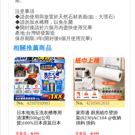
斯。
注意事項
◆請勿使用與放置於天然石材表面(如：大理石)
◆請勿加水稀釋，以免生菌
◆開封後請於六個月內盡快使用完畢
產地:台灣研發製造
保存期限:3年(開封後6個月使用完畢)
相關推薦商品
No.
No.
42107010903
42105012033
日本泡泡玉洗衣槽專用
家而適 廚房紙巾壁掛
清潔劑500g(公司
架(0230)AC104 @收納
貨)100%日本原裝日本
掛鉤 掛鈎
非會員：
＄195
非會員：
＄199