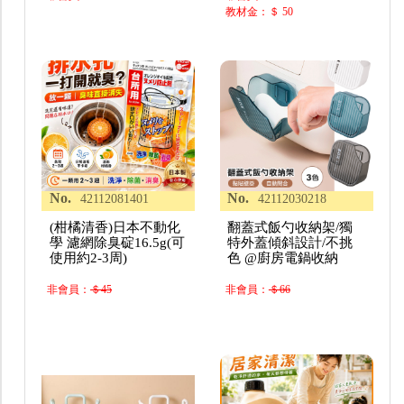
教材金：＄ 50
No.
No.
42112081401
42112030218
(柑橘清香)日本不動化
翻蓋式飯勺收納架/獨
學 濾網除臭碇16.5g(可
特外蓋傾斜設計/不挑
使用約2-3周)
色 @廚房電鍋收納
非會員：
＄45
非會員：
＄66