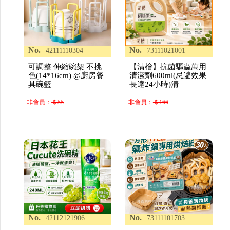
No.
No.
42111110304
73111021001
可調整 伸縮碗架 不挑
【清檜】抗菌驅蟲萬用
色(14*16cm) @廚房餐
清潔劑600ml(忌避效果
具碗籃
長達24小時)清
非會員：
＄55
非會員：
＄166
No.
No.
42112121906
73111101703