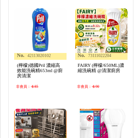
No.
No.
42113020102
73111022204
(檸檬)德國Pril 濃縮高
FAIRY (檸檬/650ML)濃
效能洗碗精653ml @廚
縮洗碗精 @清潔廚房
房清潔
非會員：
＄85
非會員：
＄90