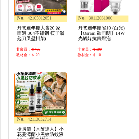
No.
No.
42105012051
30112031006
丹爸週年慶大省20 家
丹爸週年慶省10 (白光)
而適 304不鏽鋼 筷子湯
【Osram 歐司朗】14W
匙刀叉壁掛架(
光觸媒抗菌燈泡
非會員：
＄485
非會員：
＄199
教材金：＄ 20
教材金：＄ 10
No.
42113032714
搶購價【木酢達人】小
花蔓澤蘭小黑蚊防蚊液