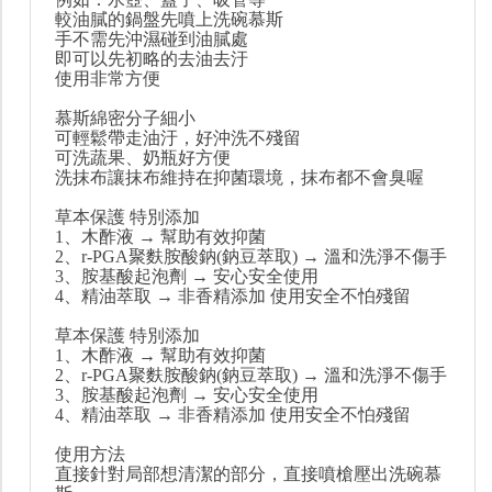
較油膩的鍋盤先噴上洗碗慕斯
手不需先沖濕碰到油膩處
即可以先初略的去油去汙
使用非常方便
慕斯綿密分子細小
可輕鬆帶走油汙，好沖洗不殘留
可洗蔬果、奶瓶好方便
洗抹布讓抹布維持在抑菌環境，抹布都不會臭喔
草本保護 特別添加
1、木酢液 → 幫助有效抑菌
2、r-PGA聚麩胺酸鈉(鈉豆萃取) → 溫和洗淨不傷手
3、胺基酸起泡劑 → 安心安全使用
4、精油萃取 → 非香精添加 使用安全不怕殘留
草本保護 特別添加
1、木酢液 → 幫助有效抑菌
2、r-PGA聚麩胺酸鈉(鈉豆萃取) → 溫和洗淨不傷手
3、胺基酸起泡劑 → 安心安全使用
4、精油萃取 → 非香精添加 使用安全不怕殘留
使用方法
直接針對局部想清潔的部分，直接噴槍壓出洗碗慕