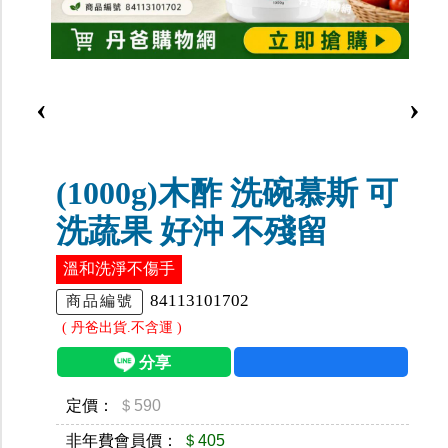
‹
›
(1000g)木酢 洗碗慕斯 可
洗蔬果 好沖 不殘留
溫和洗淨不傷手
84113101702
商品編號
( 丹爸出貨.不含運 )
定價：
＄590
非年費會員價：
＄405