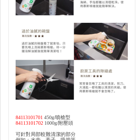
84113101701
450g/噴槍型
84113101702
1000g/附壓頭
可針對局部較難清潔的部分
例如：水壺、蓋子、吸管等