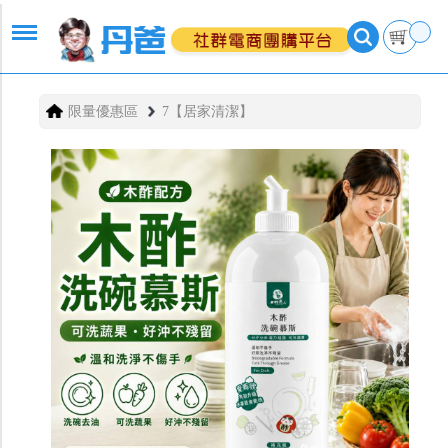
限量優惠區
7【居家清潔】