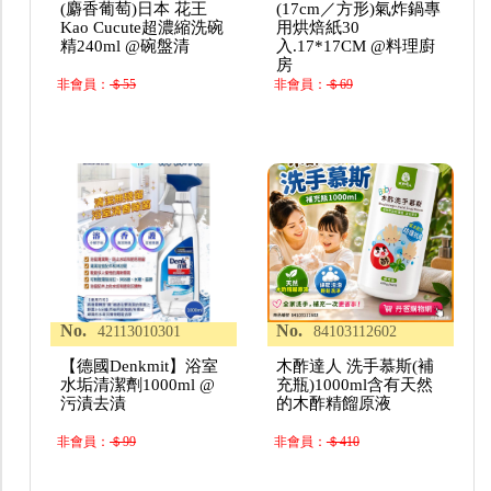
(麝香葡萄)日本 花王
(17cm／方形)氣炸鍋專
Kao Cucute超濃縮洗碗
用烘焙紙30
精240ml @碗盤清
入.17*17CM @料理廚
房
非會員：
＄55
非會員：
＄69
No.
No.
42113010301
84103112602
【德國Denkmit】浴室
木酢達人 洗手慕斯(補
水垢清潔劑1000ml @
充瓶)1000ml含有天然
污漬去漬
的木酢精餾原液
非會員：
＄99
非會員：
＄410