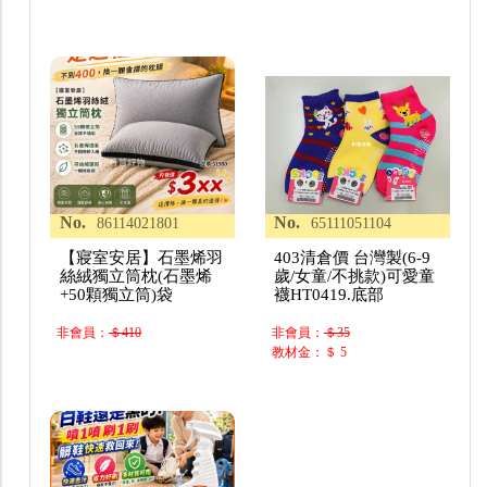
No.
No.
86114021801
65111051104
【寢室安居】石墨烯羽
403清倉價 台灣製(6-9
絲絨獨立筒枕(石墨烯
歲/女童/不挑款)可愛童
+50顆獨立筒)袋
襪HT0419.底部
非會員：
＄410
非會員：
＄35
教材金：＄ 5