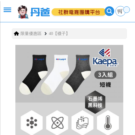
限量優惠區
40【襪子】