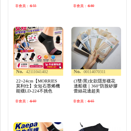
非會員：
＄55
非會員：
＄80
No.
No.
42111041402
00114070311
22~24cm【MORRIES
(3雙/黑)女款隱形襪花
莫利仕】女短石墨烯機
邊船襪｜360°防脫矽膠
能襪LD-224不挑色
蕾絲花邊超美
非會員：
＄69
非會員：
＄65