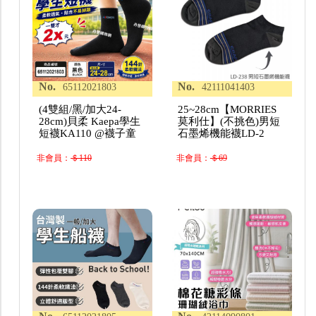
No.
No.
65112021803
42111041403
(4雙組/黑/加大24-
25~28cm【MORRIES
28cm)貝柔 Kaepa學生
莫利仕】(不挑色)男短
短襪KA110 @襪子童
石墨烯機能襪LD-2
非會員：
＄110
非會員：
＄69