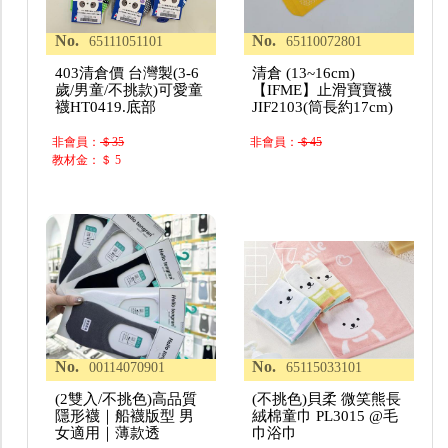
No.
No.
65111051101
65110072801
403清倉價 台灣製(3-6
清倉 (13~16cm)
歲/男童/不挑款)可愛童
【IFME】止滑寶寶襪
襪HT0419.底部
JIF2103(筒長約17cm)
非會員：
＄35
非會員：
＄45
教材金：＄ 5
No.
No.
00114070901
65115033101
(2雙入/不挑色)高品質
(不挑色)貝柔 微笑熊長
隱形襪｜船襪版型 男
絨棉童巾 PL3015 @毛
女適用｜薄款透
巾浴巾