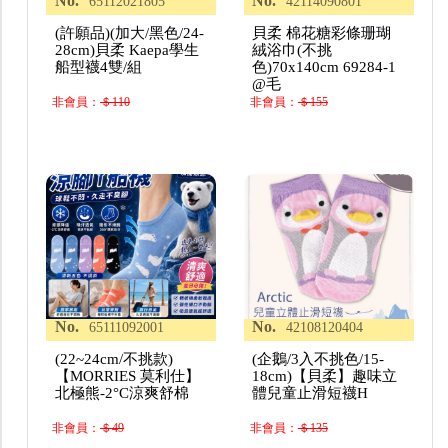
No.
No.
65112021805
42114090801
(許願品)(加大/黑色/24-
貝柔 棉花糖彩條珊瑚
28cm)貝柔 Kaepa學生
絨浴巾(不挑
船型襪4雙/組
色)70x140cm 69284-1
@毛
非會員：
＄110
非會員：
＄155
No.
No.
65111092001
42108120404
(22~24cm/不挑款)
(企鵝/3入不挑色/15-
【MORRIES 莫利仕】
18cm)【貝柔】趣味立
北極熊-2°C涼爽舒棉
體兒童止滑短襪H
非會員：
＄49
非會員：
＄135