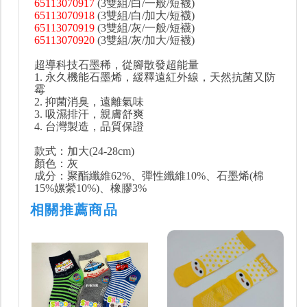
65113070917
(3雙組/白/一般/短襪)
65113070918
(3雙組/白/加大/短襪)
65113070919
(3雙組/灰/一般/短襪)
65113070920
(3雙組/灰/加大/短襪)
超導科技石墨稀，從腳散發超能量
1. 永久機能石墨烯，緩釋遠紅外線，天然抗菌又防
霉
2. 抑菌消臭，遠離氣味
3. 吸濕排汗，親膚舒爽
4. 台灣製造，品質保證
款式：加大(24-28cm)
顏色：灰
成分：聚酯纖維62%、彈性纖維10%、石墨烯(棉
15%嫘縈10%)、橡膠3%
相關推薦商品