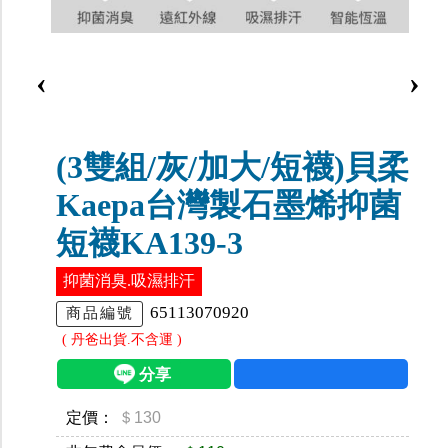
‹
›
(3雙組/灰/加大/短襪)貝柔
Kaepa台灣製石墨烯抑菌
短襪KA139-3
抑菌消臭.吸濕排汗
65113070920
商品編號
( 丹爸出貨.不含運 )
定價：
＄130