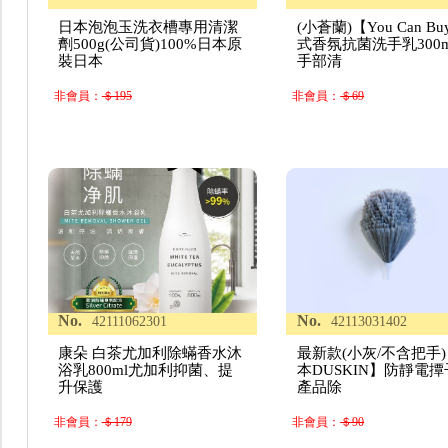
日本泡泡玉洗衣槽專用清潔
(小蒼蘭)【You Can B
劑500g(公司貨)100%日本原
式香氛抗菌洗手乳300m
裝日本
手部清
非會員：
＄195
非會員：
＄69
No.
No.
42111062301
42113031402
康朵 白茶尤加利除蟎香水沐
最新款(小灰/不含把手
浴乳800ml尤加利抑菌、提
本DUSKIN】防靜電撢子
升保護
產品除
非會員：
＄179
非會員：
＄90