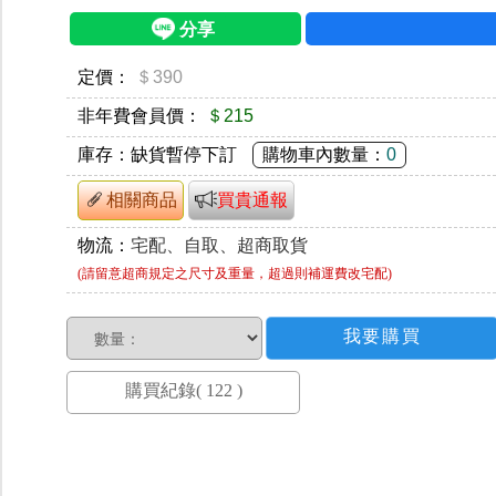
定價：
＄390
非年費會員價：
＄215
庫存：
缺貨暫停下訂
購物車內數量：
0
相關商品
買貴通報
物流：
宅配、自取、超商取貨
(請留意超商規定之尺寸及重量，超過則補運費改宅配)
數量：