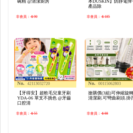
碗精 @清潔廚房
本DUSKIN】防靜電撢子
產品除
非會員：
＄90
非會員：
＄185
No.
No.
42113032720
00115062803
【牙得安】超軟毛兒童牙刷
搶購價(3組)可伸縮旋
YDA-06 單支不挑色 @牙齒
清潔刷.可彎曲刷頭.掛
口腔清
非會員：
＄55
非會員：
＄88