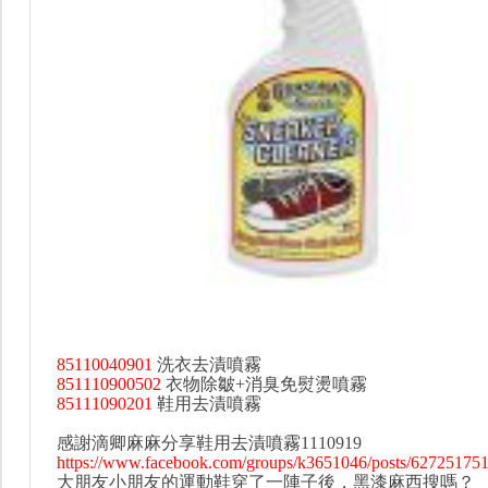
85110040901
洗衣去漬噴霧
851110900502
衣物除皺+消臭免熨燙噴霧
85111090201
鞋用去漬噴霧
感謝滴卿麻麻分享鞋用去漬噴霧1110919
https://www.facebook.com/groups/k3651046/posts/62725175
大朋友小朋友的運動鞋穿了一陣子後，黑漆麻西搜嗎？