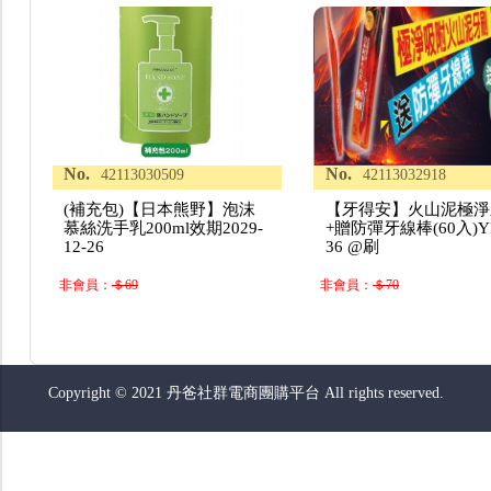
No.
No.
42113030509
42113032918
(補充包)【日本熊野】泡沫
【牙得安】火山泥極淨
慕絲洗手乳200ml效期2029-
+贈防彈牙線棒(60入)Y
12-26
36 @刷
非會員：
＄69
非會員：
＄70
Copyright © 2021 丹爸社群電商團購平台 All rights reserved.