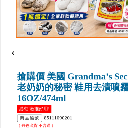
‹
搶購價 美國 Grandma’s Secr
老奶奶的秘密 鞋用去漬噴
16OZ/474ml
必屯!激推好用!
85111090201
商品編號
( 丹爸出貨.不含運 )