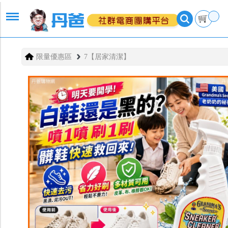
限量優惠區
7【居家清潔】