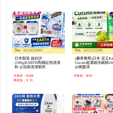
No.
No.
42114112804
42112121906
日本製造 超好評
(麝香葡萄)日本 花王Ka
(180g)EARTH馬桶起泡清潔
Cucute超濃縮洗碗精24
粉 @浴廁清潔廁所
@碗盤清
非會員：
＄120
非會員：
＄55
教材金：＄ 10