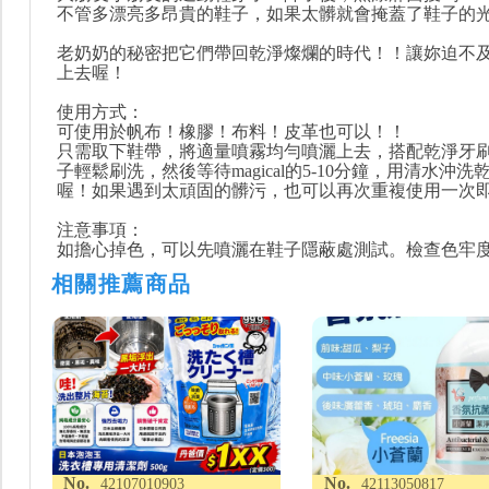
不管多漂亮多昂貴的鞋子，如果太髒就會掩蓋了鞋子的
老奶奶的秘密把它們帶回乾淨燦爛的時代！！讓妳迫不
上去喔！
使用方式：
可使用於帆布！橡膠！布料！皮革也可以！！
只需取下鞋帶，將適量噴霧均勻噴灑上去，搭配乾淨牙
子輕鬆刷洗，然後等待magical的5-10分鐘，用清水沖洗
喔！如果遇到太頑固的髒污，也可以再次重複使用一次
注意事項：
如擔心掉色，可以先噴灑在鞋子隱蔽處測試。檢查色牢
相關推薦商品
No.
No.
42107010903
42113050817