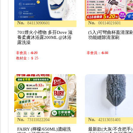
No.
No.
84113090601
00114021601
701煙火小禮物 多芬Dove 滋
(5入)可彎曲杯蓋清潔
養柔膚沐浴露200ML @沐浴
功能縫隙清潔刷
露洗澡
非會員：
＄29
非會員：
＄30
教材金：＄ 25
No.
No.
73111022204
42113031401
FAIRY (檸檬/650ML)濃縮洗
最新款(大灰/不含把手