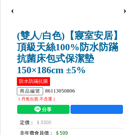
‹
›
(雙人/白色)【寢室安居】
頂級天絲100%防水防蹣
抗菌床包式保潔墊
150×186cm ±5%
防水防蹣抗菌
86113050806
商品編號
( 丹爸出貨.不含運 )
定價：
＄3300
非年費會員價：
＄599