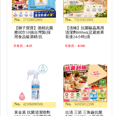
No.
No.
17110052001
73111021001
【獅子寶寶】酒精抗菌
【清檜】抗菌驅蟲萬用
擦拭巾10抽台灣製(採
清潔劑600ml(忌避效果
用食品級酒精/抗
長達24小時)清
非會員：
＄25
非會員：
＄166
No.
No.
42106090506
34105012208
黃金盾 抗菌清潔噴劑
出清 三箭 三角齒抗菌