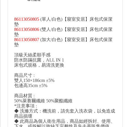
86113050805
(單人/白色)【寢室安居】床包式保潔
墊
86113050806
(雙人/白色)【寢室安居】床包式保潔
墊
86113050807
(加大/白色)【寢室安居】床包式保潔
墊
頂級天絲柔順手感
防水防蹣抗菌，ALL IN 1
床包式規格，易清洗更換
商品尺寸 :
雙人150×186cm ±5%
包邊高35cm ±5%
商品材質 :
50%萊賽爾纖維 50%聚酯纖維
*注意事項 :
◆ 洗滌方式：機洗前，請先套入洗衣袋，以免造成
商品損壞
◆ 此商品為個人衛生用品，商品如經拆封、使用、
下水、或拆解以致缺乏完整性及失去再販售價值