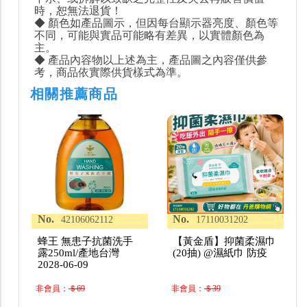
時，恕無法退貨！
◆ 顏色如產品圖示，但因每台顯示器亮度、顏色等
不同，可能與實品可能略有差異，以實體顏色為
主。
◆ 產品內容物以上述為主，產品圖之內容僅供參
考，商品依實際供貨樣式為準。
相關推薦商品
No.
No.
42106062112
17110031202
蜂王 無患子抗菌洗手
【黃金盾】抑菌柔濕巾
露250ml/產地台灣
(20抽) @濕紙巾 防疫
2028-06-09
非會員：
＄69
非會員：
＄39