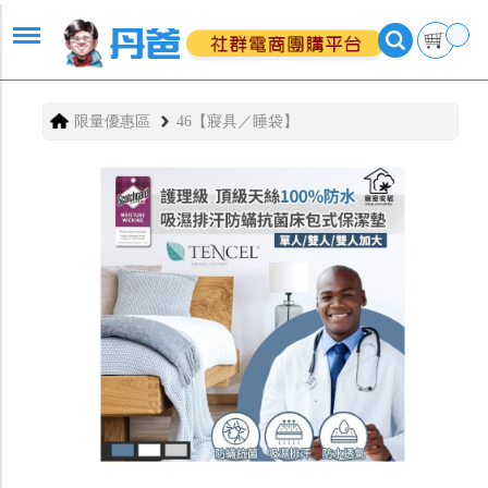
限量優惠區
46【寢具／睡袋】