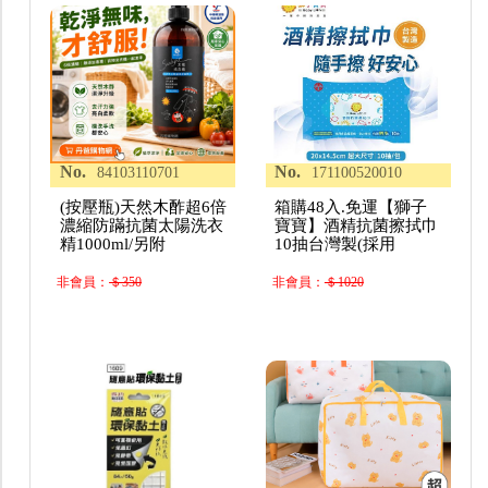
No.
No.
84103110701
171100520010
(按壓瓶)天然木酢超6倍
箱購48入.免運【獅子
濃縮防蹣抗菌太陽洗衣
寶寶】酒精抗菌擦拭巾
精1000ml/另附
10抽台灣製(採用
非會員：
＄350
非會員：
＄1020