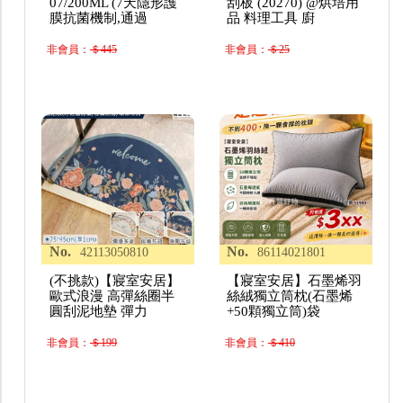
07/200ML (7天隱形護
刮板 (20270) @烘培用
膜抗菌機制,通過
品 料理工具 廚
非會員：
＄445
非會員：
＄25
No.
No.
42113050810
86114021801
(不挑款)【寢室安居】
【寢室安居】石墨烯羽
歐式浪漫 高彈絲圈半
絲絨獨立筒枕(石墨烯
圓刮泥地墊 彈力
+50顆獨立筒)袋
非會員：
＄199
非會員：
＄410