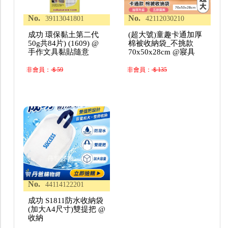
No.
No.
39113041801
42112030210
成功 環保黏土第二代
(超大號)童趣卡通加厚
50g共84片) (1609) @
棉被收納袋_不挑款
手作文具黏貼隨意
70x50x28cm @寢具
非會員：
＄59
非會員：
＄135
No.
44114122201
成功 S1811防水收納袋
(加大A4尺寸)雙提把 @
收納