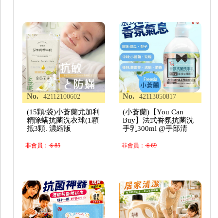
No.
No.
42112100602
42113050817
(15顆/袋)小蒼蘭尤加利
(小蒼蘭)【You Can
精除螨抗菌洗衣球(1顆
Buy】法式香氛抗菌洗
抵3顆. 濃縮版
手乳300ml @手部清
非會員：
＄85
非會員：
＄69