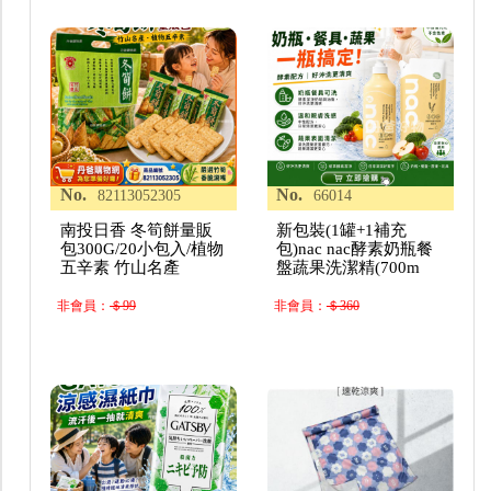
No.
No.
82113052305
66014
南投日香 冬筍餅量販
新包裝(1罐+1補充
包300G/20小包入/植物
包)nac nac酵素奶瓶餐
五辛素 竹山名產
盤蔬果洗潔精(700m
非會員：
＄99
非會員：
＄360