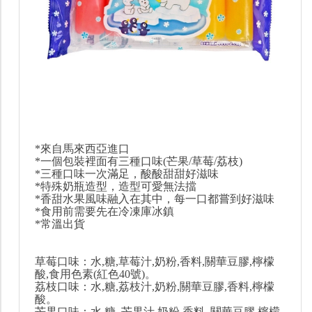
*來自馬來西亞進口
*一個包裝裡面有三種口味(芒果/草莓/荔枝)
*三種口味一次滿足，酸酸甜甜好滋味
*特殊奶瓶造型，造型可愛無法擋
*香甜水果風味融入在其中，每一口都嘗到好滋味
*食用前需要先在冷凍庫冰鎮
*常溫出貨
草莓口味：水,糖,草莓汁,奶粉,香料,關華豆膠,檸檬
酸,食用色素(紅色40號)。
荔枝口味：水,糖,荔枝汁,奶粉,關華豆膠,香料,檸檬
酸。
芒果口味：水,糖, 芒果汁,奶粉,香料, 關華豆膠,檸檬