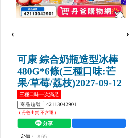
‹
›
可康 綜合奶瓶造型冰棒
480G*6條(三種口味:芒
果/草莓/荔枝)2027-09-12
三種口味一次滿足
42113042901
商品編號
( 丹爸出貨.不含運 )
定價：
＄65