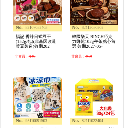
No.
No.
82107052403
82112050202
福記 香辣日式豆干
韓國樂天 BINCH巧克
(152g/包)(非基因改造
力餅乾102g午茶點心首
黃豆製造)效期202
選 效期2027-05-
非會員：
＄85
非會員：
＄58
No.
No.
95110091503
82111022404