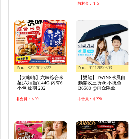
教材金：＄ 5
No.
No.
82113070222
91112090603
【大嘟嘟】六味綜合米
【雙龍】TWINS冰風自
菓(六種類)144G 內有6
動開收三折傘.不挑色
小包 效期 202
B6580 @雨傘陽傘
非會員：
＄99
非會員：
＄220