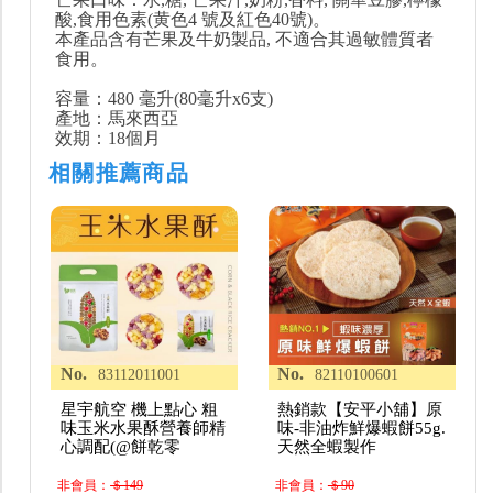
酸,食用色素(黄色4 號及紅色40號)。
本產品含有芒果及牛奶製品, 不適合其過敏體質者
食用。
容量：480 毫升(80毫升x6支)
產地：馬來西亞
效期：18個月
相關推薦商品
No.
No.
83112011001
82110100601
星宇航空 機上點心 粗
熱銷款【安平小舖】原
味玉米水果酥營養師精
味-非油炸鮮爆蝦餅55g.
心調配(@餅乾零
天然全蝦製作
非會員：
＄149
非會員：
＄90