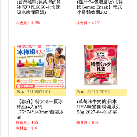
(台灣黑熊)貝柔灣的貨
(雞汁/24包增量版)【韓
冰涼巾PL6060-4(快速
國Gemez Enaak】韓式
吸水瞬間降溫)
小雞麵效期202
非會員：
＄150
非會員：
＄239
No.
No.
73108031101
82113120302
【聯府】特大涼一夏冰
(草莓味牛奶糖)日本
棒組(4入)(約
UHA味覺糖 特濃系列
175*74*143mm/自製冰
58g 2027-04-01@零
品
非會員：
＄55
非會員：
＄53
教材金：＄ 6