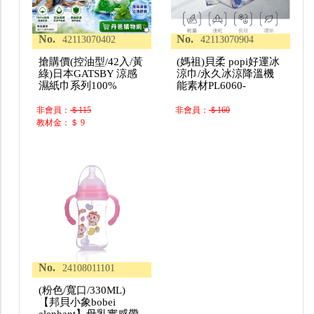
No.
No.
42113070402
42113070904
搶購價(控油型/42入/黃
(媽祖)貝柔 popi好運冰
綠)日本GATSBY 涼感
涼巾/永久冰涼降溫機
濕紙巾系列100%
能素材PL6060-
非會員：
＄115
非會員：
＄160
教材金：＄ 9
No.
24108011101
(粉色/寬口/330ML)
【邦貝小象bobei
elephant】母乳實感帶