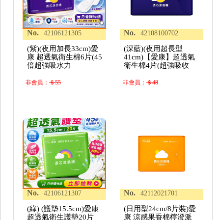
No.
No.
42106121305
42108100702
(紫)(夜用加長33cm)愛
(深藍)(夜用超長型
康 超透氣衛生棉6片(45
41cm)【愛康】超透氣
倍超強吸水力
衛生棉4片(超強吸收
非會員：
＄55
非會員：
＄48
No.
No.
42106121307
42112021701
(綠) (護墊15.5cm)愛康
(日用型24cm/8片裝)愛
超透氣衛生護墊20片
康 涼感果香棉檸澄派