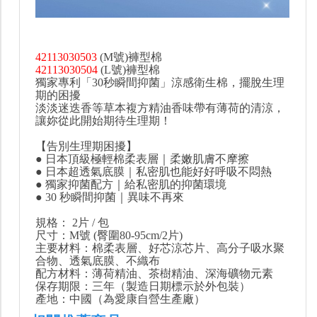
42113030503
(M號)褲型棉
42113030504
(L號)褲型棉
獨家專利「30秒瞬間抑菌」涼感衛生棉，擺脫生理
期的困擾
淡淡迷迭香等草本複方精油香味帶有薄荷的清涼，
讓妳從此開始期待生理期！
【告別生理期困擾】
● 日本頂級極輕棉柔表層｜柔嫩肌膚不摩擦
● 日本超透氣底膜｜私密肌也能好好呼吸不悶熱
● 獨家抑菌配方｜給私密肌的抑菌環境
● 30 秒瞬間抑菌｜異味不再來
規格： 2片 / 包
尺寸：M號 (臀圍80-95cm/2片)
主要材料：棉柔表層、好芯涼芯片、高分子吸水聚
合物、透氣底膜、不織布
配方材料：薄荷精油、茶樹精油、深海礦物元素
保存期限：三年（製造日期標示於外包裝）
產地：中國（為愛康自營生產廠）