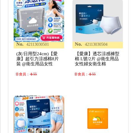
No.
No.
42113030501
42113030504
(灰/日用型24cm)【愛
【愛康】透芯涼感褲型
康】超引力涼感棉8片
棉 L號/2片 @衛生用品
裝 @衛生用品女性
女性婦女衛生棉
非會員：
＄55
非會員：
＄55