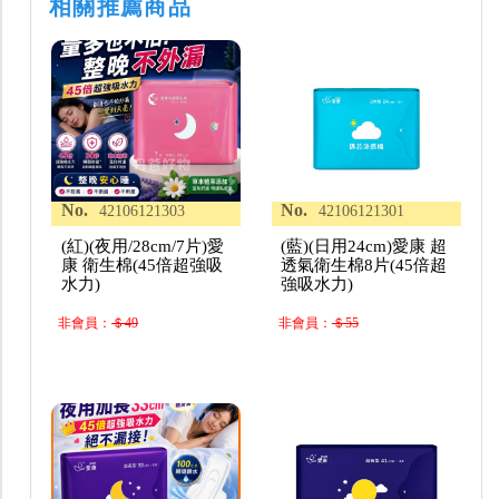
相關推薦商品
No.
No.
42106121303
42106121301
(紅)(夜用/28cm/7片)愛
(藍)(日用24cm)愛康 超
康 衛生棉(45倍超強吸
透氣衛生棉8片(45倍超
水力)
強吸水力)
非會員：
＄49
非會員：
＄55