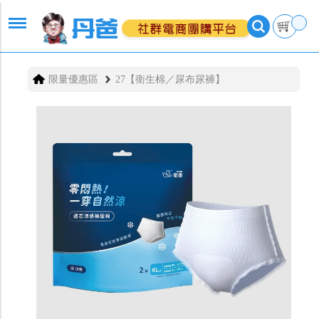
限量優惠區
27【衛生棉／尿布尿褲】