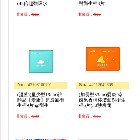
(45倍超強吸水
對衛生棉8片
非會員：
＄55
非會員：
＄55
No.
No.
42108100701
42112042609
(淺藍)(量少型19cm)許
(加長型33cm)愛康 涼
願品【愛康】超透氣衛
感果香棉檸澄派對衛生
生棉9片 @衛生
棉6片(30秒瞬間
非會員：
＄49
非會員：
＄55