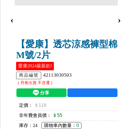
‹
›
【愛康】透芯涼感褲型棉
M號/2片
愛康2024最新款!
42113030503
商品編號
( 丹爸出貨.不含運 )
定價：
＄119
非年費會員價：
＄55
庫存：
24
購物車內數量：
0