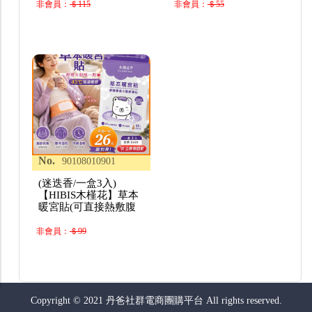
非會員：
＄115
非會員：
＄55
No.
90108010901
(迷迭香/一盒3入)
【HIBIS木槿花】草本
暖宮貼(可直接熱敷腹
非會員：
＄99
Copyright © 2021 丹爸社群電商團購平台 All rights reserved.