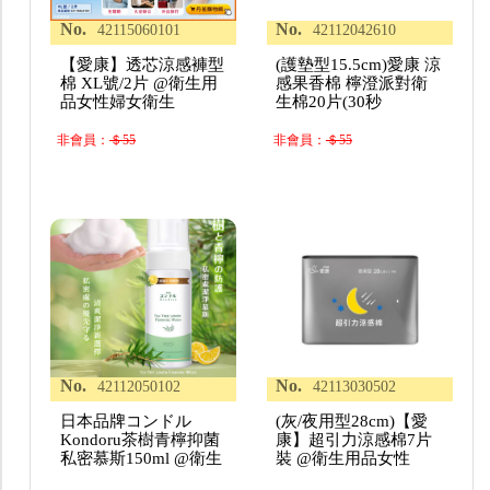
No.
No.
42115060101
42112042610
【愛康】透芯涼感褲型
(護墊型15.5cm)愛康 涼
棉 XL號/2片 @衛生用
感果香棉 檸澄派對衛
品女性婦女衛生
生棉20片(30秒
非會員：
＄55
非會員：
＄55
No.
No.
42112050102
42113030502
日本品牌コンドル
(灰/夜用型28cm)【愛
Kondoru茶樹青檸抑菌
康】超引力涼感棉7片
私密慕斯150ml @衛生
裝 @衛生用品女性