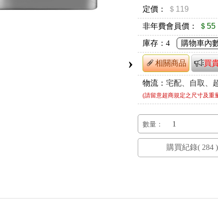
定價：
＄119
非年費會員價：
＄55
庫存：
4
購物車內
›
相關商品
買
物流：
宅配、自取、
(請留意超商規定之尺寸及重
數量：