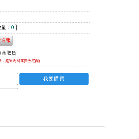
數量：
0
貴通報
超商取貨
量，超過則補運費改宅配)