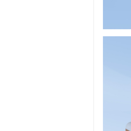
襪/包
書籍
雜誌
文具
玩具
美妝
保健
服飾