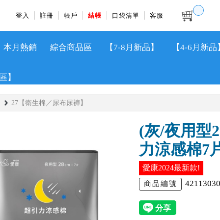
登入
註冊
帳戶
結帳
口袋清單
客服
本月熱銷
綜合商品區
【7-8月新品】
【4-6月新品
區】
27【衛生棉／尿布尿褲】
(灰/夜用型
力涼感棉7
愛康2024最新款!
4211303
商品編號