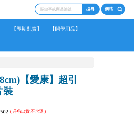
價格
】
【即期亂賣】
【開學用品】
28cm)【愛康】超引
片裝
0502
( 丹爸出貨.不含運 )