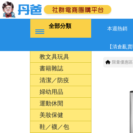
全部分類
本週熱銷
【清倉亂賣
教文具玩具
限量優惠區
書籍雜誌
清潔／防疫
婦幼用品
運動休閒
美妝保健
鞋／襪／包