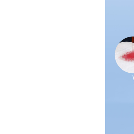
↑
居家
用品
團購
美食
清潔
防疫
鞋/