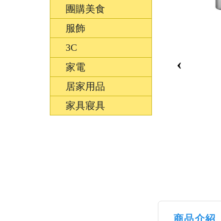
團購美食
服飾
3C
‹
家電
居家用品
家具寢具
商品介紹