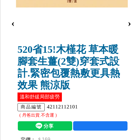
‹
›
520省15!木槿花 草本暖
腳套生薑(2雙)穿套式設
計.緊密包覆熱敷更具熱
效果 熊涼版
溫和舒緩局部疲勞
42112112101
商品編號
( 丹爸出貨.不含運 )
定價：
＄169