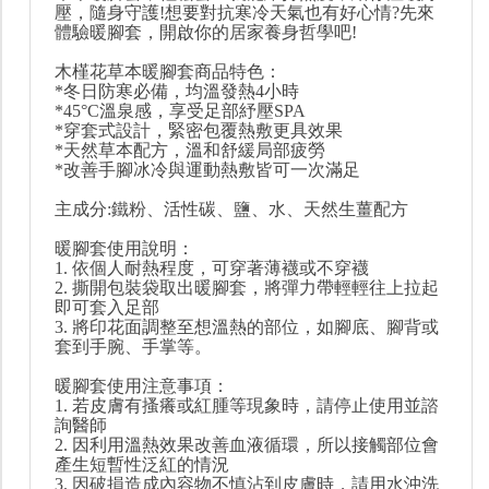
壓，隨身守護!想要對抗寒冷天氣也有好心情?先來
體驗暖腳套，開啟你的居家養身哲學吧!
木槿花草本暖腳套商品特色：
*冬日防寒必備，均溫發熱4小時
*45°C溫泉感，享受足部紓壓SPA
*穿套式設計，緊密包覆熱敷更具效果
*天然草本配方，溫和舒緩局部疲勞
*改善手腳冰冷與運動熱敷皆可一次滿足
主成分:鐵粉、活性碳、鹽、水、天然生薑配方
暖腳套使用說明：
1. 依個人耐熱程度，可穿著薄襪或不穿襪
2. 撕開包裝袋取出暖腳套，將彈力帶輕輕往上拉起
即可套入足部
3. 將印花面調整至想溫熱的部位，如腳底、腳背或
套到手腕、手掌等。
暖腳套使用注意事項：
1. 若皮膚有搔癢或紅腫等現象時，請停止使用並諮
詢醫師
2. 因利用溫熱效果改善血液循環，所以接觸部位會
產生短暫性泛紅的情況
3. 因破損造成內容物不慎沾到皮膚時，請用水沖洗