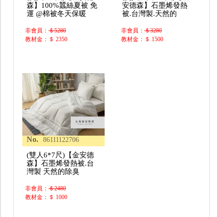
森】100%蠶絲夏被 免
安德森】石墨烯發熱
運 @棉被冬天保暖
被.台灣製.天然的
非會員：
＄5280
非會員：
＄3280
教材金：＄ 2350
教材金：＄ 1500
No.
86111122706
(雙人6*7尺)【金安德
森】石墨烯發熱被.台
灣製 天然的除臭
非會員：
＄2480
教材金：＄ 1000