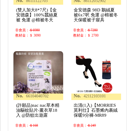
No.
No.
86111122703
86112032902
(雙人加大8*7尺)【金
金安德森 98D 鵝絨夏
安德森】100%蠶絲夏
被6x7呎 免運 @棉被冬
被 免運 @棉被冬天
天保暖被子寢具
非會員：
＄6980
非會員：
＄7280
教材金：＄ 3090
教材金：＄ 2700
No.
No.
66104040702
42112103101
(許願品)nac nac草本精
出清(1入)【MORRIES
油驅蚊貼片-薰衣草18
莫利仕】石墨烯內裹絨
入 @防蚊出遊露
保暖9分褲-MR89
非會員：
＄168
非會員：
＄249