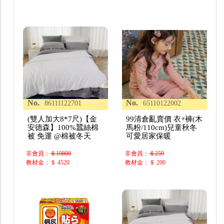
No.
No.
86111122701
65110122002
(雙人加大8*7尺)【金
99清倉亂賣價 衣+褲(木
安德森】100%蠶絲棉
馬粉/110cm)兒童秋冬
被 免運 @棉被冬天
可愛居家保暖
非會員：
＄10800
非會員：
＄259
教材金：＄ 4520
教材金：＄ 200