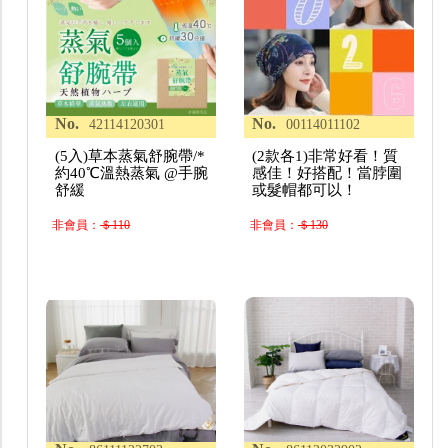
No.
No.
42114120301
00114011102
(5入)草本蒸氣舒腕帶/*
(2款各1)非常好看！質
約40℃溫熱蒸氣 @手腕
感佳！好搭配！當脖圍
舒緩
或髮帽都可以！
非會員：
＄110
非會員：
＄130