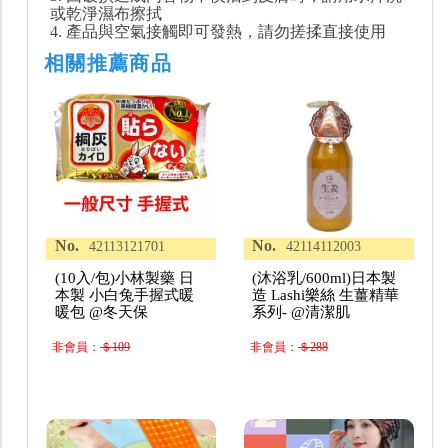
或乾淨濕布擦拭
4. 產品與空氣接觸即可發熱，請勿搓揉直接使用
相關推薦商品
No.
No.
42113121701
42114112003
(10入/包)小林製藥 日
(沐浴乳/600ml)日本製
本製 小白兔手握式暖
造 Lashi樂絲 生薑精華
暖包 @冬天保
系列- @清潔肌
非會員：
＄109
非會員：
＄288