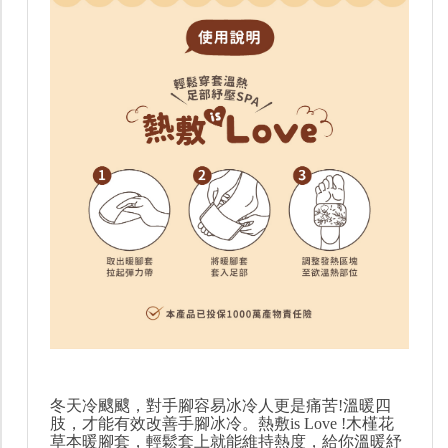
冬天冷颼颼，對手腳容易冰冷人更是痛苦!溫暖四
肢，才能有效改善手腳冰冷。熱敷is Love !木槿花
草本暖腳套，輕鬆套上就能維持熱度，給你溫暖紓