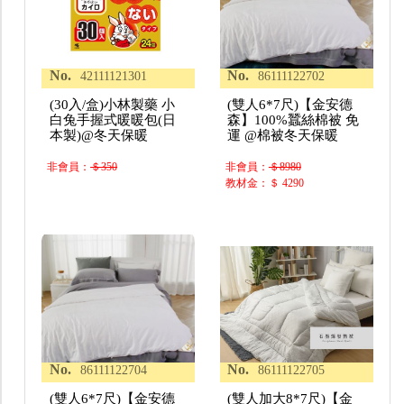
No.
No.
42111121301
86111122702
(30入/盒)小林製藥 小
(雙人6*7尺)【金安德
白兔手握式暖暖包(日
森】100%蠶絲棉被 免
本製)@冬天保暖
運 @棉被冬天保暖
非會員：
＄350
非會員：
＄8980
教材金：＄ 4290
No.
No.
86111122704
86111122705
(雙人6*7尺)【金安德
(雙人加大8*7尺)【金