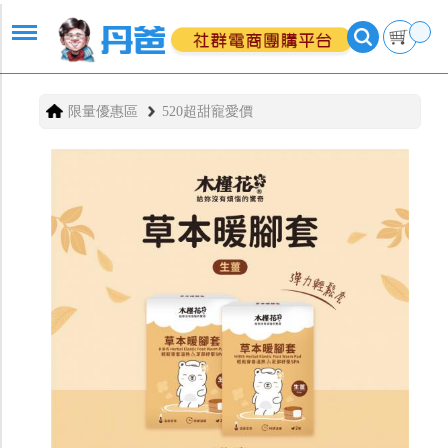
限量優惠區
520超甜寵愛價