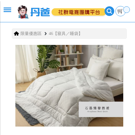
限量優惠區
46【寢具／睡袋】