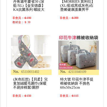
丹爸週年慶省30 (深
【MORRIES 莫利仕】
藍/XL)【金安德森】
(XL/藍或黑或灰色)石
KA抗菌系列 螺紋大
墨烯健康護囊男平
非會員：
＄190
非會員：
＄399
教材金：＄ 30
No.
No.
65110011402
42111040109
(灰色狂想)【貝柔】兒
特大號 印花牛津手提
童加絨暖毛圍巾(保暖
棉被收納袋 不挑色
不易掉棉絮/圍脖
60x50x25cm
非會員：
＄150
非會員：
＄115