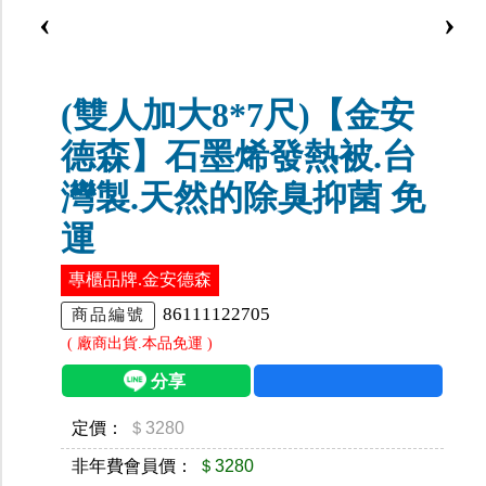
‹
›
(雙人加大8*7尺)【金安
德森】石墨烯發熱被.台
灣製.天然的除臭抑菌 免
運
專櫃品牌.金安德森
86111122705
商品編號
( 廠商出貨.本品免運 )
定價：
＄3280
非年費會員價：
＄3280