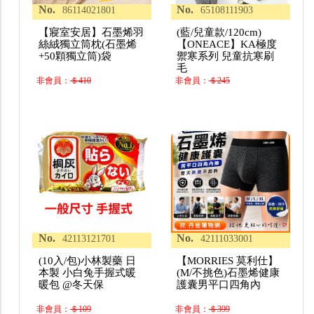
No.
No.
86114021801
65108111903
【寢室安居】石墨烯羽
(藍/兒童款/120cm)
絲絨獨立筒枕(石墨烯
【ONEACE】KA極度
+50顆獨立筒)袋
禦寒系列 兒童抗寒刷
毛
非會員：
＄410
非會員：
＄245
No.
No.
42113121701
42111033001
(10入/包)小林製藥 日
【MORRIES 莫利仕】
本製 小白兔手握式暖
(M/不挑色)石墨烯健康
暖包 @冬天保
護囊男平口四角內
非會員：
＄109
非會員：
＄399