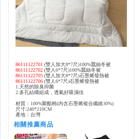
86111122701
(雙人加大8*7尺)100%蠶絲冬被
86111122702
(雙人6*7尺)100%蠶絲冬被
86111122705
(雙人加大8*7尺)石墨烯發熱被
86111122706
(雙人6*7尺)石墨烯發熱被
1.天然的除臭抑菌
2.多孔結構組成，透氣好吸濕佳
材質：100%聚酯棉(內含石墨烯複合纖維30%)
尺寸:240*210CM
產地：台灣
相關推薦商品