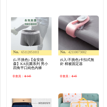
No.
No.
65112051011
42110073002
(L/不挑色)【金安德
(6入/不挑色)卡扣式無
森】KA抗菌系列 男小
針 棉被固定器
四角平口純色內褲
非會員：
＄145
非會員：
＄45