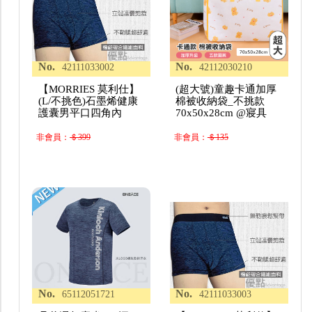
No.
No.
42111033002
42112030210
【MORRIES 莫利仕】
(超大號)童趣卡通加厚
(L/不挑色)石墨烯健康
棉被收納袋_不挑款
護囊男平口四角內
70x50x28cm @寢具
非會員：
＄399
非會員：
＄135
No.
No.
65112051721
42111033003