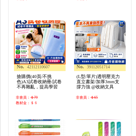
No.
No.
42112110607
39112051714
搶購價(40頁/不挑
(L型/單片)透明壓克力
色)A3試卷收納冊/試卷
直立書架/加厚3mm支
不再雜亂，提高學習
撐力強 @收納文具
非會員：
＄79
非會員：
＄65
教材金：＄ 6