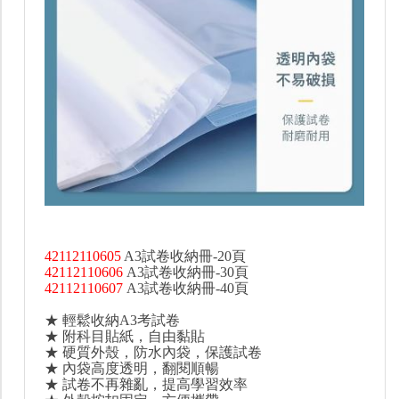
42112110605
A3試卷收納冊-20頁
42112110606
A3試卷收納冊-30頁
42112110607
A3試卷收納冊-40頁
★ 輕鬆收納A3考試卷
★ 附科目貼紙，自由黏貼
★ 硬質外殼，防水內袋，保護試卷
★ 內袋高度透明，翻閱順暢
★ 試卷不再雜亂，提高學習效率