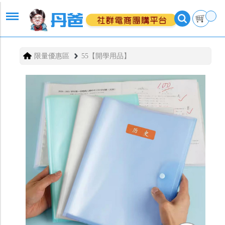
限量優惠區
55【開學用品】