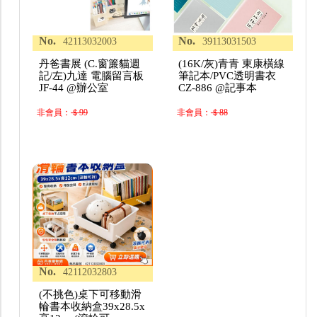
No.
No.
42113032003
39113031503
丹爸書展 (C.窗簾貓週
(16K/灰)青青 東康橫線
記/左)九達 電腦留言板
筆記本/PVC透明書衣
JF-44 @辦公室
CZ-886 @記事本
非會員：
＄99
非會員：
＄88
No.
42112032803
(不挑色)桌下可移動滑
輪書本收納盒39x28.5x