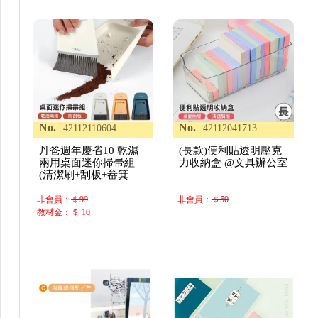
No.
No.
42112110604
42112041713
丹爸週年慶省10 乾濕
(長款)便利貼透明壓克
兩用桌面迷你掃帚組
力收納盒 @文具辦公室
(清潔刷+刮板+畚箕
非會員：
＄99
非會員：
＄50
教材金：＄ 10