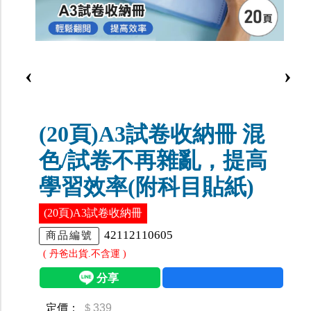
‹
›
(20頁)A3試卷收納冊 混
色/試卷不再雜亂，提高
學習效率(附科目貼紙)
(20頁)A3試卷收納冊
42112110605
商品編號
( 丹爸出貨.不含運 )
定價：
＄339