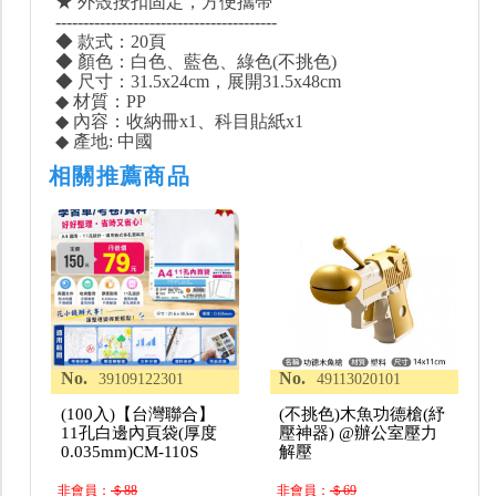
★ 外殼按扣固定，方便攜帶
----------------------------------------
◆ 款式：20頁
◆ 顏色：白色、藍色、綠色(不挑色)
◆ 尺寸：31.5x24cm，展開31.5x48cm
◆ 材質：PP
◆ 內容：收納冊x1、科目貼紙x1
◆ 產地: 中國
相關推薦商品
No.
No.
39109122301
49113020101
(100入)【台灣聯合】
(不挑色)木魚功德槍(紓
11孔白邊內頁袋(厚度
壓神器) @辦公室壓力
0.035mm)CM-110S
解壓
非會員：
＄88
非會員：
＄69