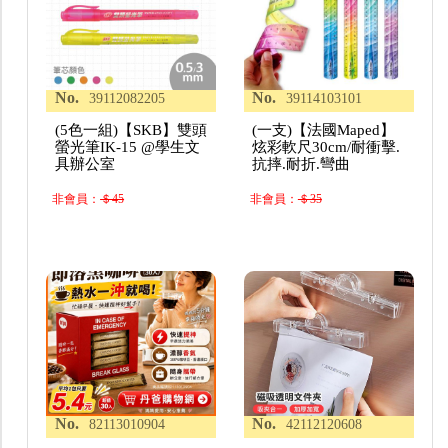
No.
No.
39112082205
39114103101
(5色一組)【SKB】雙頭
(一支)【法國Maped】
螢光筆IK-15 @學生文
炫彩軟尺30cm/耐衝擊.
具辦公室
抗摔.耐折.彎曲
非會員：
＄45
非會員：
＄35
No.
No.
82113010904
42112120608