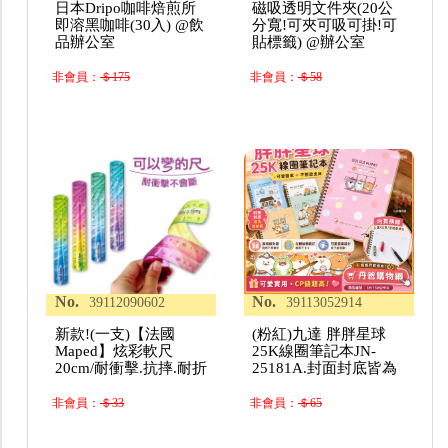
日本Dripo咖啡焙煎所
磁吸透明文件夾(20公
即溶黑咖啡(30入) @飲
分寬!可夾可吸可掛!可
品辦公室
貼標籤) @辦公室
非會員：
＄175
非會員：
＄58
No.
No.
39112090602
39113052914
新款!(一支)【法國
(粉紅)九達 胖胖星球
Maped】炫彩軟尺
25K線圈筆記本JN-
20cm/耐衝擊.抗摔.耐折
25181A.封面封底皆為
非會員：
＄33
非會員：
＄65