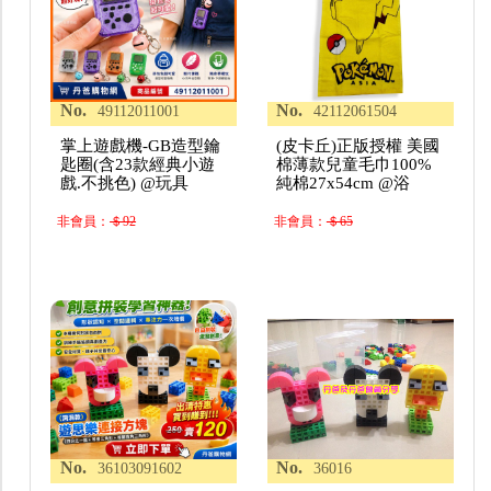
No.
No.
49112011001
42112061504
掌上遊戲機-GB造型鑰
(皮卡丘)正版授權 美國
匙圈(含23款經典小遊
棉薄款兒童毛巾100%
戲.不挑色) @玩具
純棉27x54cm @浴
非會員：
＄92
非會員：
＄65
No.
No.
36103091602
36016