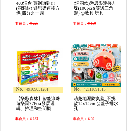
403清倉 買到賺到!!!
(洞洞款)遊思樂連接方
(洞洞款) 遊思樂連接方
塊(100pcs)(等邊三角
塊(四分之一圓
形) @教具 玩具
非會員：
＄225
非會員：
＄150
No.
No.
49109051201
42111091513
【樂彩森林】智能滾珠
萌趣地漏防臭蓋_不挑
遊樂園77Pcs(發展邏
款14x14cm @蓋子排水
輯、推理和空間概
孔
非會員：
＄185
非會員：
＄69