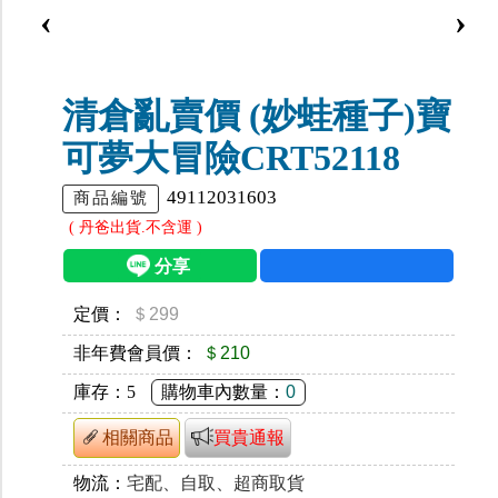
‹
›
清倉亂賣價 (妙蛙種子)寶
可夢大冒險CRT52118
49112031603
商品編號
( 丹爸出貨.不含運 )
定價：
＄299
非年費會員價：
＄210
庫存：
5
購物車內數量：
0
相關商品
買貴通報
物流：
宅配、自取、超商取貨