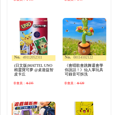
No.
No.
49112052311
00114102122
(日文版)MATTEL UNO
《會唱歌會跳舞還會學
精靈寶可夢 @桌遊益智
你說話！》仙人掌玩具
皮卡丘
可錄音可拆洗
非會員：
＄235
非會員：
＄120