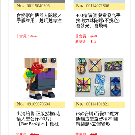
No.
No.
00115040306
00114071806
會變形的機器人陀螺／
403搶購價 兒童發光手
手腦並用．越玩越專注
搖磁力球陀螺(不挑色)
會發光、會飛轉
非會員：
＄30
非會員：
＄29
教材金：＄ 5
No.
No.
49109070604
00114101821
出清賠售 正版授權(花
(6款合購)百變3D魔方
輪人型公仔/90片)
熊貓造型益智積木 翻
【BanBao積木】櫻桃
轉樂趣×立體變形
非會員：
＄165
非會員：
＄99