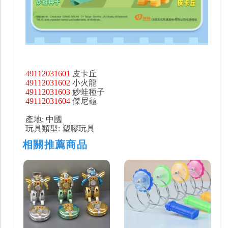
49112031601
皮卡丘
49112031602
小火龍
49112031603
妙蛙種子
49112031604
傑尼龜
產地: 中國
玩具類型: 塑膠玩具
相關推薦商品