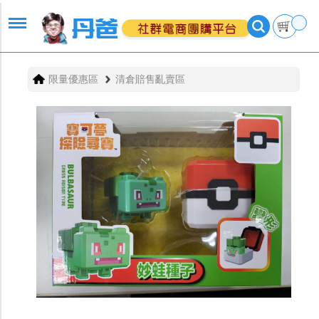
限量優惠區
清倉賠售亂賣區