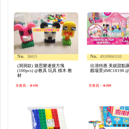
No.
No.
36015
49109061110
(洞洞款) 遊思樂連接方塊
出清特惠 美妮甜點
(100pcs) @教具 玩具 積木 教
戲場景)IMC18198
材
非會員：
＄150
非會員：
＄289