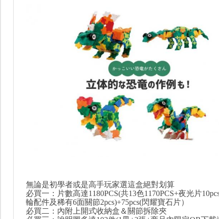
無論是初學者或是高手玩家選這盒絕對划算
必買一：片數高達1180PCS(共13色1170PCS+夜光片10pcs)
輪配件及稀有6面關節2pcs)+75pcs(閃耀寶石片）
必買二：內附上開式收納盒＆關節拆除夾