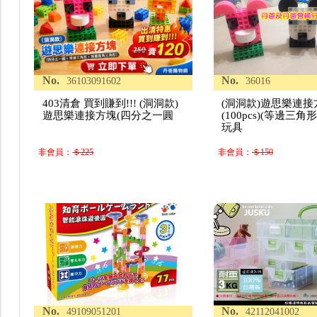
No.
No.
36103091602
36016
403清倉 買到賺到!!! (洞洞款)
(洞洞款)遊思樂連接
遊思樂連接方塊(四分之一圓
(100pcs)(等邊三角
玩具
非會員：
＄225
非會員：
＄150
No.
No.
49109051201
42112041002