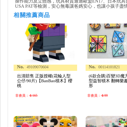
操作能力及立體感，玩具材質通過歐盟EN17、日本玩具
USA PAT等檢測，安心無毒讓爸媽安心，也讓小孩子盡
相關推薦商品
No.
No.
49109070604
00114101821
出清賠售 正版授權(花輪人型
(6款合購)百變3D
公仔/90片)【BanBao積木】櫻
型益智積木 翻轉樂
桃
形
非會員：
＄165
非會員：
＄99