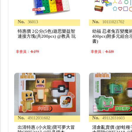
No.
No.
36013
10111021702
特惠價 2公分(5色)遊思樂益智
幼福 忍者兔百變魔術
連接方塊(共200pcs) @教具 玩
400pcs)附多元組
書)
非會員：
＄279
非會員：
＄220
No.
No.
49112031602
49112031603
出清特惠 (小火龍)寶可夢大冒
清倉亂賣價 (妙蛙種