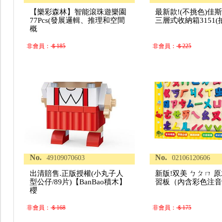
【樂彩森林】智能滾珠遊樂園
最新款!(不挑色)佳
77Pcs(發展邏輯、推理和空間
三層式收納箱3151(
概
非會員：
＄185
非會員：
＄225
No.
No.
49109070603
02106120606
出清賠售.正版授權(小丸子人
新版!双美 ㄅㄆㄇ 
型公仔/89片)【BanBao積木】
習板（內含彩色注
櫻
非會員：
＄168
非會員：
＄175