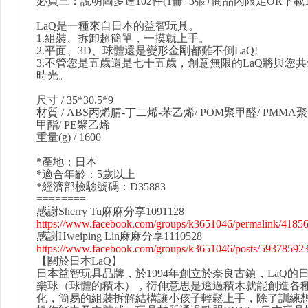
必買三：說明圖多達102件(1冊+3張+商品內限定OR下載
LaQ是一種來自日本的益智玩具。
1.組裝、拆卸超簡單，一摸就上手。
2.平面、3D、球體還是變形金剛都難不倒LaQ!
3.不管您是五歲還是七十五歲，創意無限的LaQ將與您
時光。
尺寸 / 35*30.5*9
材質 / ABS丙烯腈-丁二烯-苯乙烯/ POM聚甲醛/ PMM
甲酯/ PE聚乙烯
重量(g) / 1600
*產地：日本
*適合年齡：5歲以上
*經濟部檢驗號碼：D35883
========
感謝Sherry Tu麻麻分享1091128
https://www.facebook.com/groups/k3651046/permalink/4185
感謝Hweiping Lin麻麻分享1110528
https://www.facebook.com/groups/k3651046/posts/59378592
【關於日本LaQ】
日本益智玩具品牌，於1994年創立於奈良古鎮，LaQ的
樂球（球體的積木），衍伸意思是透過積木就能創造各
化，簡易的組裝拆解結構讓小孩子輕鬆上手，除了訓練