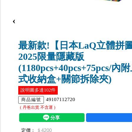
‹
最新款!【日本LaQ立體拼
2025限量隱藏版
(1180pcs+40pcs+75pcs/
式收納盒+關節拆除夾)
說明圖多達102件
49107112720
商品編號
( 丹爸出貨.不含運 )
定價：
＄4200