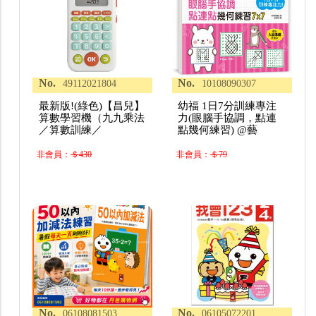
No.
No.
49112021804
10108090307
最新版!(綠色)【昌兒】
幼福 1日7分訓練專注
算數學習機（九九乘法
力(眼腦手協調，點連
／算數訓練／
點幾何練習) @藝
非會員：
＄430
非會員：
＄79
No.
No.
06108081503
06105072201