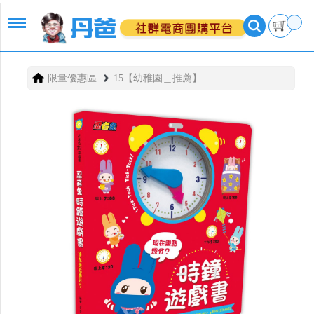
限量優惠區
15【幼稚園＿推薦】