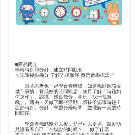
■商品簡介
轉轉時針和分針，建立時間觀念
＼認識幾點幾分˙了解先後順序˙奠定數學概念／
跟著忍者兔一起學會看時鐘，知道幾點應該要
做什事情，養成好的時間觀念，並且了解「時鐘如
何運作」、認識「幾點幾分」和玩「找一找遊
戲」。藉由一天做了哪些活動，讓孩子認識時鐘上
面的時針、分針，學習分辨時間，並理解一天的時
間順序。
學會看幾點幾分以後，父母可以引導、鼓勵幼
兒說看看自己「在幾點的時候？｣「做了什麼
事？｣，練習觀看時鐘，同時刺激思考與訓練表