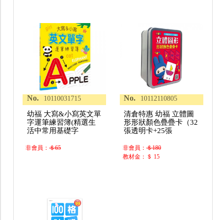
No.
No.
10110031715
10112110805
幼福 大寫&小寫英文單
清倉特惠 幼福 立體圖
字運筆練習簿(精選生
形形狀顏色疊疊卡（32
活中常用基礎字
張透明卡+25張
非會員：
＄65
非會員：
＄180
教材金：＄ 15