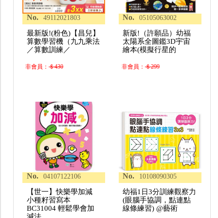
No.
No.
49112021803
05105063002
最新版!(粉色)【昌兒】
新版!（許願品）幼福
算數學習機（九九乘法
太陽系全圖鑑3D宇宙
／算數訓練／
繪本(模擬行星的
非會員：
＄430
非會員：
＄299
No.
No.
04107122106
10108090305
【世一】快樂學加減
幼福1日3分訓練觀察力
小種籽習寫本
(眼腦手協調，點連點
BC31004 輕鬆學會加
線條練習) @藝術
減法