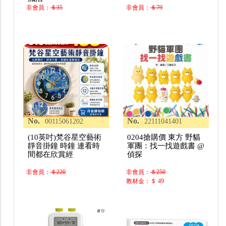
非會員：
＄35
非會員：
＄79
No.
No.
00115061202
22111041401
(10英吋)梵谷星空藝術
0204搶購價 東方 野貓
靜音掛鐘 時鐘 連看時
軍團：找一找遊戲書 @
間都在欣賞經
偵探
非會員：
＄220
非會員：
＄250
教材金：＄ 49