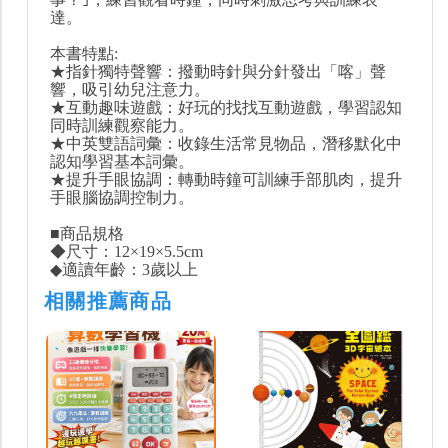
達。
本書特點:
★指針獨特聲響：撥動時針與分針發出「喀」聲
響，吸引幼兒注意力。
★互動趣味遊戲：好玩的找找互動遊戲，學習認知
同時訓練觀察能力。
★中英雙語詞彙：收錄生活常見物品，潛移默化中
認知學習基本詞彙。
★提升手眼協調：轉動時鐘可訓練手部肌肉，提升
手眼腦協調控制力。
■商品規格
◆尺寸：12×19×5.5cm
◆適讀年齡：3歲以上
相關推薦商品