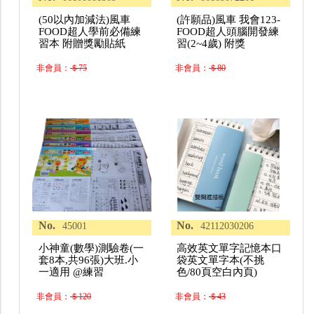
(50以內加減法)風車
(許願品)風車 我會123-
FOOD超人學前必備練
FOOD超人頭腦開發練
習本 附贈獎勵貼紙
習(2~4歲) 附獎
非會員：
＄75
非會員：
＄80
No.
No.
45001
42112030206
小神童(數學)測驗卷(一
高效英文單字記憶本口
套8本,共96張)大班.小
袋英文單字本(不挑
一適用 @練習
色/80頁空白內頁)
非會員：
＄120
非會員：
＄43