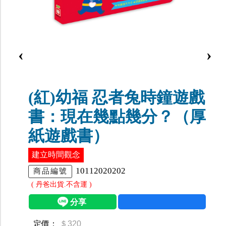
‹
›
(紅)幼福 忍者兔時鐘遊戲
書：現在幾點幾分？（厚
紙遊戲書）
建立時間觀念
10112020202
商品編號
( 丹爸出貨.不含運 )
定價：
＄320