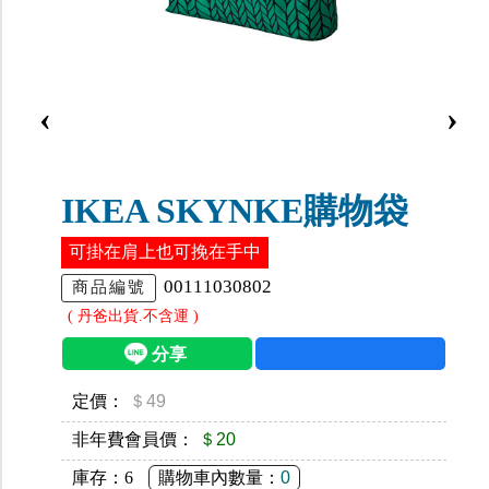
‹
›
IKEA SKYNKE購物袋
可掛在肩上也可挽在手中
00111030802
商品編號
( 丹爸出貨.不含運 )
定價：
＄49
非年費會員價：
＄20
庫存：
6
購物車內數量：
0