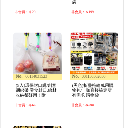
袋
非會員：
＄20
非會員：
＄199
No.
No.
00114031523
001150502050
(5入)環保封口繩/創意
(黑色)折疊拖輪萬用購
綑綁帶 零食封口.線材
物包/一咖直接搞定所
收納都好用！附
有需求 購物袋
非會員：
＄65
非會員：
＄390