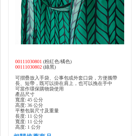
00111030801
(粉紅色/橘色)
00111030802
(綠黑)
可摺疊放入手袋、公事包或外套口袋，方便攜帶
長、短帶，既可以掛在肩上，也可以挽在手中
可當作環保購物袋使用
產品尺寸
寬度: 45 公分
高度: 36 公分
平整包裝尺寸及重量
長度: 11 公分
寬度: 11 公分
高度: 1 公分