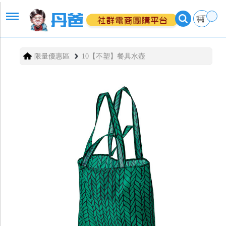
限量優惠區
10【不塑】餐具水壺