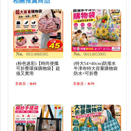
相關推薦商品
No.
No.
00114060305
00114053005
(粉色迷彩)【時尚便攜
(特大54×40cm)防潑水
可折疊環保購物袋】超
牛津布特大容量購物袋
值又實用
防水×可折疊
非會員：
＄65
非會員：
＄79