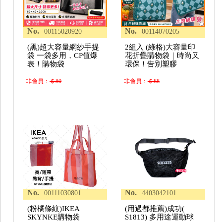
No.
No.
00115020920
00114070205
(黑)超大容量網紗手提
2組入 (綠格)大容量印
袋 一袋多用，CP值爆
花折疊購物袋｜時尚又
表！購物袋
環保！告別塑膠
非會員：
＄80
非會員：
＄88
No.
No.
00111030801
4403042101
(粉橘條紋)IKEA
(用過都推薦)成功(
SKYNKE購物袋
S1813) 多用途運動球