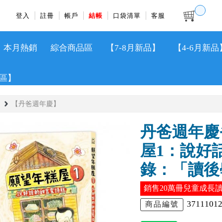
登入
註冊
帳戶
結帳
口袋清單
客服
本月熱銷
綜合商品區
【7-8月新品】
【4-6月新品
區】
【丹爸週年慶】
丹爸週年慶省
屋1：說好
錄：「讀後
銷售20萬冊兒童成長
3711101
商品編號