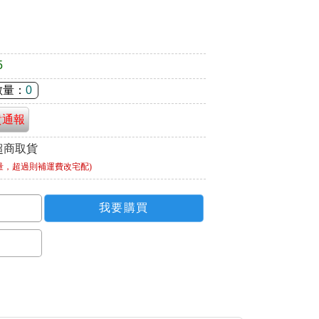
5
數量：
0
貴通報
超商取貨
量，超過則補運費改宅配)