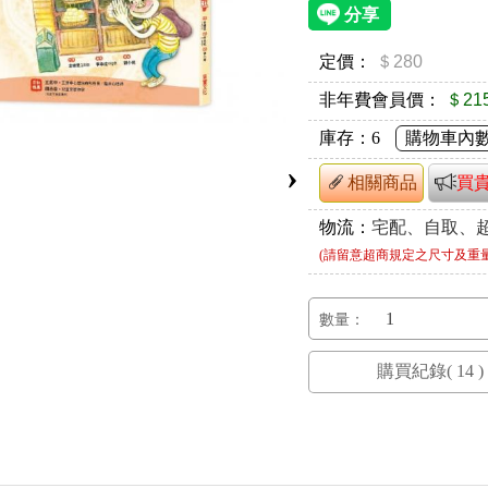
定價：
＄280
非年費會員價：
＄21
庫存：
6
購物車內
›
相關商品
買
物流：
宅配、自取、
(請留意超商規定之尺寸及重
數量：