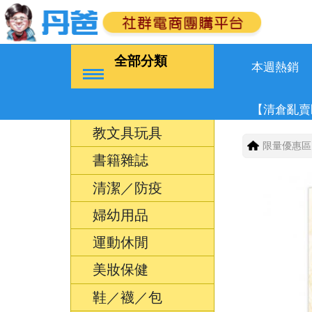
全部分類
本週熱銷
【清倉亂賣
教文具玩具
限量優惠區
書籍雜誌
清潔／防疫
婦幼用品
運動休閒
美妝保健
鞋／襪／包