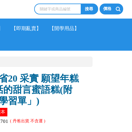
價格
】
【即期亂賣】
【開學用品】
20 采實 願望年糕
話的甜言蜜語糕(附
學習單」)
讀本
2701
( 丹爸出貨.不含運 )