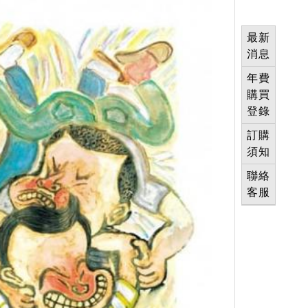
最新
消息
年費
購買
登錄
訂購
須知
聯絡
客服