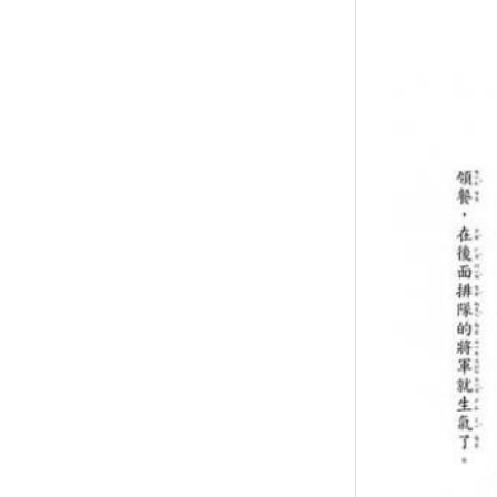
↑
居家
用品
團購
美食
清潔
防疫
鞋/