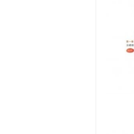
襪/包
書籍
雜誌
文具
玩具
美妝
保健
服飾