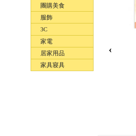
團購美食
服飾
3C
家電
‹
居家用品
家具寢具