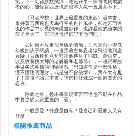
笑，下一刻卻默默拭淚，總是在某一個瞬間觸動讀
者的心，難怪宮西達也的繪本人氣一直居高不下。
《忍者學校：世界上最重要的東西》這本書，
秉持著宮西達也天馬行空的創作風格，卻是宮西達
也的作品中少見的橋梁書創作，也許看他的繪本的
孩子長大了，宮西達也仍惦記著他們吧！
如同繪本故事加長版的情節，非常適合小學低
年級的孩子閱讀，一邊跟著主角忍者猿飛須助到處
冒險（宮西達也竟然安排他遇見了耶穌、孫悟空，
以及收養桃太郎的老婆婆和老爺爺），一邊跟著故
事做各式各樣的測驗遊戲（想知道你是什麼性格，
懂不懂聰明理財，或是會不會使壞），實在太有趣
了！當孩子讀完本書，彷彿也修煉成一個超厲害的
忍者。
除此之外，整本書圍繞著宮西達也不斷在作品
中要提醒大家重視的「愛」！
什麼是愛？什麼是自私？愛自己和愛他人又有
什麼
相關推薦商品