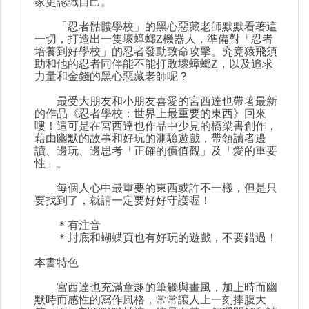
家更認識自己。
「忍者骷髏學校」的黑心惡藏老師默默看著這
一切，打造出一隻壞蟑螂Z機器人，準備對「忍者
培養到好學校」的忍者發動致命攻擊。究竟猿飛須
助和他的忍者同伴能不能打敗壞蟑螂Z，以及追求
力量和金錢的黑心惡藏老師呢？
最受大朋友和小朋友喜愛的宮西達也帶著最新
的作品《忍者學校：世界上最重要的東西》回來
嘍！這可是在宮西達也作品中少見的橋梁書創作，
藉由幽默的故事和好玩的測驗遊戲，帶領讀者邊
讀、邊玩、邊思考「正確的價值觀」及「愛的重要
性」。
每個人心中最重要的東西或許不一樣，但是只
要找到了，就請一定要好好守護喔！
＊有注音
＊封底和蝴蝶頁也有好玩的遊戲，不要錯過！
本書特色
宮西達也充滿童趣的筆觸與畫風，加上時而幽
默時而感性的寫作風格，常常讓人上一刻捧腹大