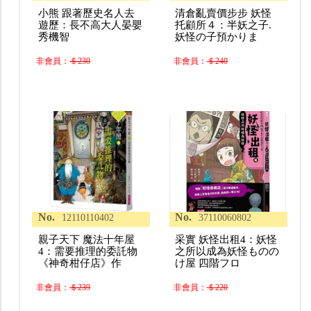
小熊 跟著歷史名人去
清倉亂賣價步步 妖怪
遊歷：長不高大人晏嬰
托顧所４：半妖之子.
秀機智
妖怪の子預かりま
非會員：
＄230
非會員：
＄240
No.
No.
12110110402
37110060802
親子天下 魔法十年屋
采實 妖怪出租4：妖怪
4：需要推理的委託物
之所以成為妖怪ものの
《神奇柑仔店》作
け屋 四階フロ
非會員：
＄239
非會員：
＄220