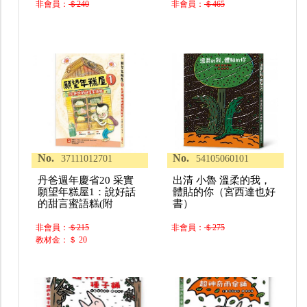
非會員：
＄240
非會員：
＄465
No.
No.
37111012701
54105060101
丹爸週年慶省20 采實
出清 小魯 溫柔的我，
願望年糕屋1：說好話
體貼的你（宮西達也好
的甜言蜜語糕(附
書）
非會員：
＄215
非會員：
＄275
教材金：＄ 20