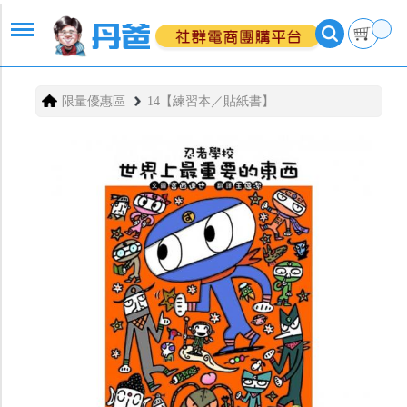
限量優惠區
14【練習本／貼紙書】