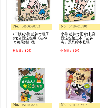
No.
No.
54106090703
54107010901
(二版)小魯 超神奇種子
小魯 超神奇雨傘鋪(宮
鋪(宮西達也繼《超神
西達也第三本「超神
奇糖果鋪》後，
奇」系列繪本登場
非會員：
＄269
非會員：
＄265
No.
No.
15110082601
55111062902