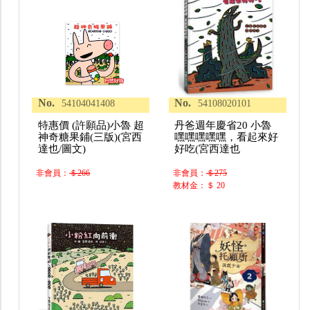
No.
No.
54104041408
54108020101
特惠價 (許願品)小魯 超
丹爸週年慶省20 小魯
神奇糖果鋪(三版)(宮西
嘿嘿嘿嘿嘿，看起來好
達也/圖文)
好吃(宮西達也
非會員：
＄266
非會員：
＄275
教材金：＄ 20