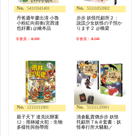
No.
No.
54111041401
55111052002
丹爸週年慶出清 小魯
步步 妖怪托顧所２：
小粉紅向前衝(宮西達
說謊少女妖怪の子預か
也好書) @繪本品
ります２ @橋梁
非會員：
＄260
非會員：
＄240
No.
No.
12111111801
55111120901
親子天下 達克比辦案
清倉亂賣價步步 妖怪
12：雨林縱火犯：生物
托顧所７&８套書：妖
多樣性與熱帶雨
怪奉行所大騷動／